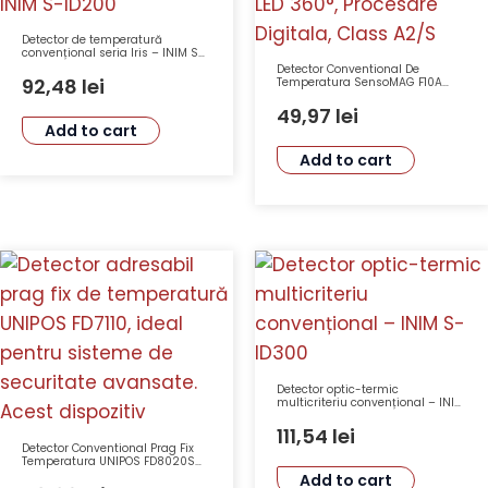
Detector de temperatură
convențional seria Iris – INIM S-
ID200
Detector Conventional De
92,48
lei
Temperatura SensoMAG F10A
TELETEK, LED 360°, Procesare
Digitala, Class A2/S
49,97
lei
Add to cart
Add to cart
Detector optic-termic
multicriteriu convențional – INIM
S-ID300
111,54
lei
Detector Conventional Prag Fix
Temperatura UNIPOS FD8020S
Tensiune 15-30VDC Clasa IP43
Add to cart