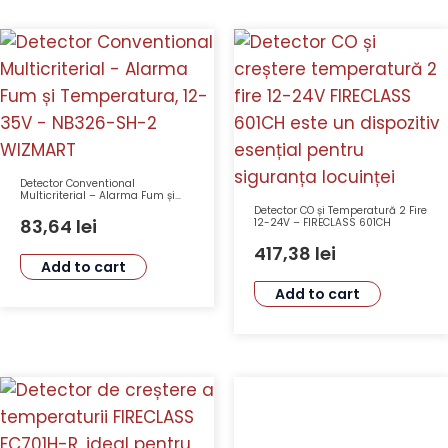
Detector Conventional
Multicriterial – Alarma Fum și
Temperatura, 12-35V – NB326-
Detector CO și Temperatură 2 Fire
SH-2 WIZMART
83,64
lei
12-24V – FIRECLASS 601CH
417,38
lei
Add to cart
Add to cart