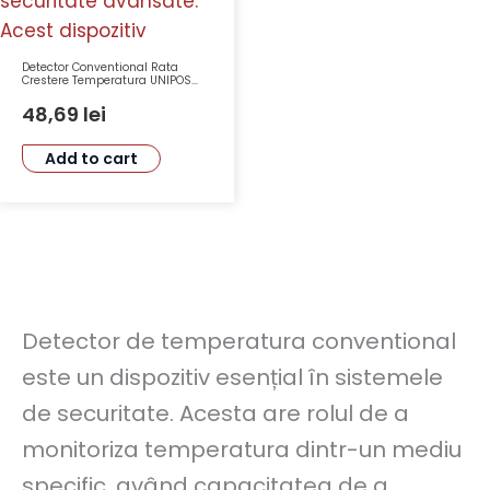
Detector Conventional Rata
Crestere Temperatura UNIPOS
FD8020R Tensiune 15-30VDC
Clasa A2R IP43
48,69
lei
Add to cart
Detector de temperatura conventional
este un dispozitiv esențial în sistemele
de securitate. Acesta are rolul de a
monitoriza temperatura dintr-un mediu
specific, având capacitatea de a