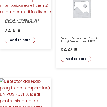
Detector Temperatura Fixă și
Rată Creștere – FIRECLASS
FC701H-R, A1R, 54°C-65°C, -20°C-
70°C, 24VDC
72,16
lei
Detector Conventional Combinat
Add to cart
Fum și Temperatură UNIPOS
FD8060 cu Tensiune 15-30VDC,
Sensibilitate A2R, IP43
62,27
lei
Add to cart