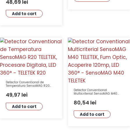
48,69
lei
Add to cart
Detector Conventional de
Temperatura SensoMAG R20
TELETEK, Procesare Digitala, LED
Detector Conventional
360° – TELETEK R20
49,97
lei
Multicriterial SensoMAG M40
TELETEK, Fum Optic, Acoperire
120mp, LED 360° – SensoMAG
80,54
lei
M40 TELETEK
Add to cart
Add to cart