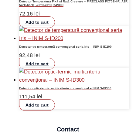
Detector Temperatura Fixă și Rată Creștere – FIRECLASS FC701H-R, A1R,
54°C-65°C, -20°C-70°C, 24VDC
72,16
lei
Add to cart
-
Detector de temperatură convențional seria Iris – INIM S-ID200
92,48
lei
Add to cart
Detector optic-termic multicriteriu convențional – INIM S-ID300
111,54
lei
Add to cart
Contact