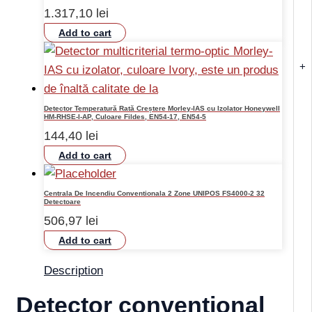
1.317,10
lei
Add to cart
+
Detector Temperatură Rată Creștere Morley-IAS cu Izolator Honeywell
HM-RHSE-I-AP, Culoare Fildes, EN54-17, EN54-5
144,40
lei
Add to cart
Centrala De Incendiu Conventionala 2 Zone UNIPOS FS4000-2 32
Detectoare
506,97
lei
Add to cart
Description
Detector conventional