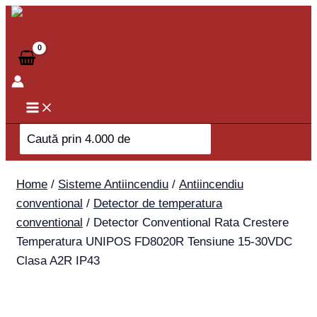
Skip
Detector
to
Conventional
content
Rata
Crestere
Temperatura
UNIPOS
FD8020R
Search
Tensiune
for:
15-
30VDC
Home
/
Sisteme Antiincendiu
/
Antiincendiu
Clasa
conventional
/
Detector de temperatura
A2R
conventional
/ Detector Conventional Rata Crestere
IP43
Temperatura UNIPOS FD8020R Tensiune 15-30VDC
quantity
Clasa A2R IP43