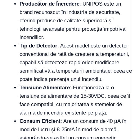
Producător de Încredere
: UNIPOS este un
brand recunoscut în industria de securitate,
oferind produse de calitate superioară și
tehnologii avansate pentru protecția împotriva
incendiilor.
Tip de Detector
: Acest model este un detector
conventional de rată de creștere a temperaturii,
capabil să detecteze rapid orice modificare
semnificativă a temperaturii ambientale, ceea ce
poate indica prezența unui incendiu.
Tensiune Alimentare
: Funcționează la o
tensiune de alimentare de 15-30VDC, ceea ce îl
face compatibil cu majoritatea sistemelor de
alarmă de incendiu existente pe piață.
Consum Eficient
: Are un consum de 40 µA în
mod de lucru și 8-25mA în mod de alarmă,
asigurându-se astfel un consum energetic