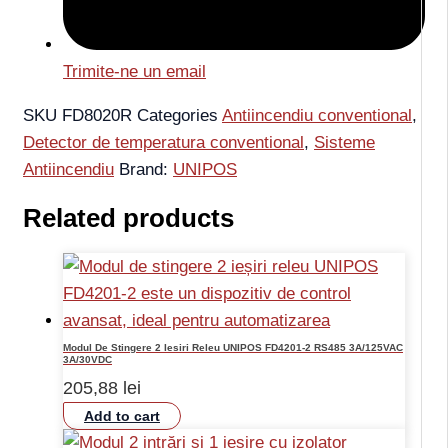
Trimite-ne un email
SKU
FD8020R
Categories
Antiincendiu conventional
,
Detector de temperatura conventional
,
Sisteme
Antiincendiu
Brand:
UNIPOS
Related products
Modul De Stingere 2 Iesiri Releu UNIPOS FD4201-2 RS485 3A/125VAC
3A/30VDC
205,88
lei
Add to cart