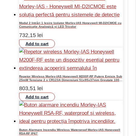
Modul 2 Intrări 1 Iesire Izolator Morley-IAS Honeywell MI-D2ICMOE cu
Comunicație Analogică și LED Tricolor
732,15
lei
Add to cart
Repetor Wireless Morley-IAS Honeywell M200F-RF Putere Emisie Sub
25mW Tensiune 2 x CR123A Dimensiuni 51x95x37mm Greutate 100g
Temperatura -10°C +60°C Frecventa 865-870MHz
803,51
lei
Add to cart
Buton Alarmare Incendiu Wireless Waterproof Morley-IAS Honeywell
R5A-RF IP67