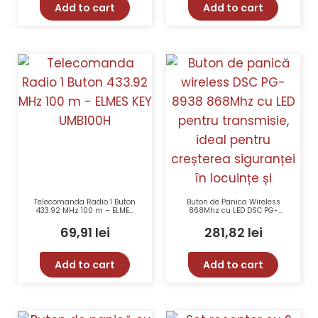
Add to cart
Add to cart
Telecomanda Radio 1 Buton
Buton de Panica Wireless
433.92 MHz 100 m – ELMES
868Mhz cu LED DSC PG-
KEY UMB100H
8938
69,91
lei
281,82
lei
Add to cart
Add to cart