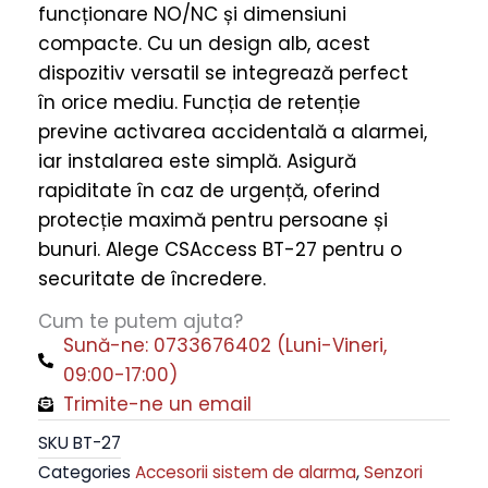
funcționare NO/NC și dimensiuni
Dimensiuni
compacte. Cu un design alb, acest
Compacte
dispozitiv versatil se integrează perfect
Culoare
în orice mediu. Funcția de retenție
Albă
previne activarea accidentală a alarmei,
quantity
iar instalarea este simplă. Asigură
rapiditate în caz de urgență, oferind
protecție maximă pentru persoane și
bunuri. Alege CSAccess BT-27 pentru o
securitate de încredere.
Cum te putem ajuta?
Sună-ne: 0733676402 (Luni-Vineri,
09:00-17:00)
Trimite-ne un email
SKU
BT-27
Categories
Accesorii sistem de alarma
,
Senzori