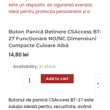
Buton Panică Retinere CSAccess BT-
27 Funcționare NO/NC Dimensiuni
Compacte Culoare Albă
14,80
lei
Buton
Availability:
In stock
Panică
Retinere
Add to cart
CSAccess
+
-
BT-
27
Butonul de panică CSAccess BT-27 este
Funcționare
soluția ideală pentru securitate, având
NO/NC