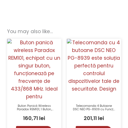
You may also like…
Buton Panică Wireless
Telecomanda 4 Butoane
Paradox REM101, 1 Buton,
DSC NEO PG-8939 cu Funcții
Frecvențe 433/868 MHz,
Programabile și Indicator
Rezistent la Intemperii,
LED
160,71
lei
201,11
lei
Autonomie 3 Ani