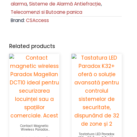
alarma
,
Sisteme de Alarmă Antiefracție
,
Telecomenzi si Butoane panica
Brand:
CSAccess
Related products
Contact Magnetic
Wireless Paradox
Magellan DCT10 2 Zone
Tastatura LED Paradox
Reed 433/868 MHz RF