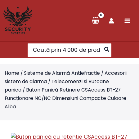
Skip
to
content
Search
for:
Home
/
Sisteme de Alarmă Antiefracție
/
Accesorii
sistem de alarma
/
Telecomenzi si Butoane
panica
/ Buton Panică Retinere CSAccess BT-27
Funcționare NO/NC Dimensiuni Compacte Culoare
Albă