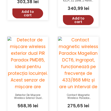
303,38
lei
K32+, 32 Zone, 2 Partitii,
70 m
Supporta StayD,
Alarme Panica,
340,99
lei
Certificare EN 50131
Add to
Grad 2
cart
Add to
cart
Detector De Mișcare
Contact Magnetic
Wireless Exterior Dual
Wireless Paradox
PIR Paradox PMD85, 11
Magellan DCT6
M, Unghi 90°, Pet
Ingropat 433/868 MHz
568,16
lei
275,65
lei
Immunity 40 Kg,
RF 40 m Monitorizare
433/868 MHz+Suport
Baterie Antisabotaj