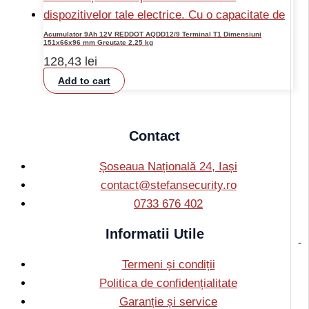
Acumulator 9Ah 12V REDDOT AQDD12/9 Terminal T1 Dimensiuni
151x66x96 mm Greutate 2.25 kg
128,43
lei
Add to cart
Contact
Șoseaua Națională 24, Iași
contact@stefansecurity.ro
0733 676 402
Informatii Utile
-
Termeni și condiții
Politica de confidențialitate
Garanție și service