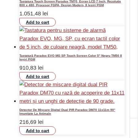
Tastatura Touch Screen Paradox TM70, Ecran LCD 7 Inch, Rezolutie
800 x 480, Procesor FGPA, Design Modern, 8 Iesiri PGM
1.051,48
lei
Add to cart
Tastatură Paradox EVO MG SP Touch Screen Color 5″ Negru TM50 8
Ieșiri PGM
910,83
lei
Add to cart
Detector De Mișcare Digital Dual PIR Paradox DM70 11x11m 90°
Imunitate La Animale
216,69
lei
Add to cart