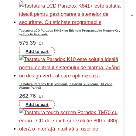
+
Tastatura LCD Paradox K641+ cu Etichete Programabile MemoryKey
și Funcții Avansate
575,39
lei
Add to cart
Tastatura Paradox K10, Verticală, 2 Partitii, 7 Butoane, 10 Zone,
Alarme Panică
262,76
lei
Add to cart