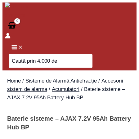
Skip
Baterie
to
sisteme
content
-
AJAX
7.2V
95Ah
Battery
Search
Hub
for:
BP
quantity
Home
/
Sisteme de Alarmă Antiefracție
/
Accesorii
sistem de alarma
/
Acumulatori
/ Baterie sisteme –
AJAX 7.2V 95Ah Battery Hub BP
Baterie sisteme – AJAX 7.2V 95Ah Battery
Hub BP