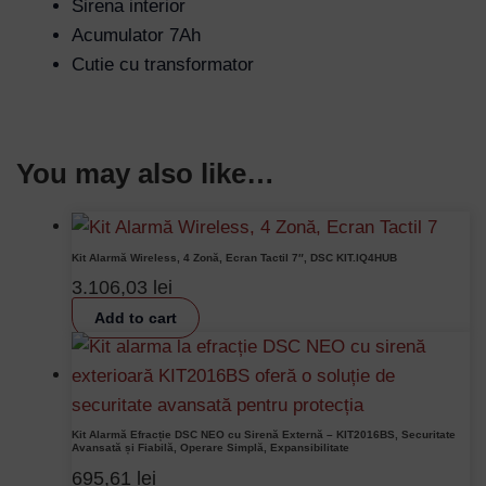
Sirena interior
Acumulator 7Ah
Cutie cu transformator
Password
Remember Me
You may also like…
Lost your password?
Kit Alarmă Wireless, 4 Zonă, Ecran Tactil 7″, DSC KIT.IQ4HUB
3.106,03
lei
Add to cart
Kit Alarmă Efracție DSC NEO cu Sirenă Externă – KIT2016BS, Securitate
Avansată și Fiabilă, Operare Simplă, Expansibilitate
695,61
lei