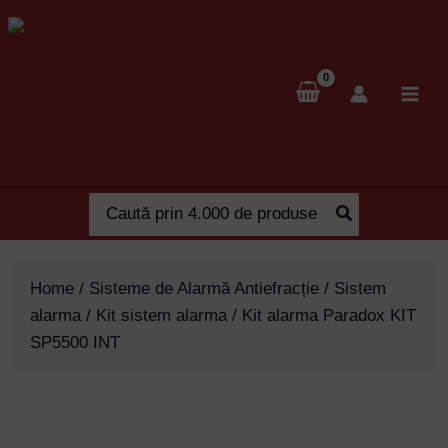
Skip
to
content
Search
for:
Home
/
Sisteme de Alarmă Antiefracție
/
Sistem
alarma
/
Kit sistem alarma
/ Kit alarma Paradox KIT
SP5500 INT