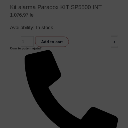
Kit alarma Paradox KIT SP5500 INT
1.076,97
lei
Kit
Availability:
In stock
alarma
-
Add to cart
+
Paradox
Cum te putem ajuta?
KIT
SP5500
INT
quantity