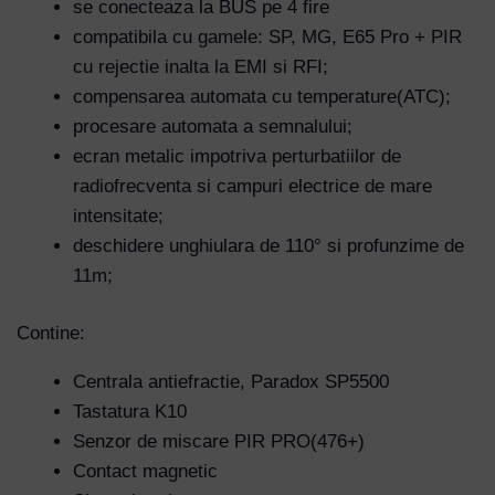
se conecteaza la BUS pe 4 fire
compatibila cu gamele: SP, MG, E65 Pro + PIR
cu rejectie inalta la EMI si RFI;
compensarea automata cu temperature(ATC);
procesare automata a semnalului;
ecran metalic impotriva perturbatiilor de
radiofrecventa si campuri electrice de mare
intensitate;
deschidere unghiulara de 110° si profunzime de
11m;
Contine:
Centrala antiefractie, Paradox SP5500
Tastatura K10
Senzor de miscare PIR PRO(476+)
Contact magnetic
Username or Email Address