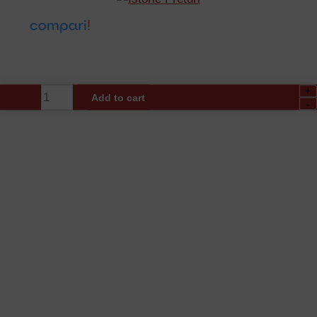
+
Kit
Add to cart
-
alarma
Paradox
KIT
SP5500
INT
quantity