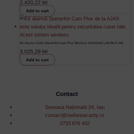
2.420,22
lei
Add to cart
Kit Alarma AJAX StarterKit Cam Plus Wireless 2G/3G/4G LAN Wi-Fi Alb
3.025,28
lei
Add to cart
Contact
Șoseaua Națională 24, Iași
contact@stefansecurity.ro
0733 676 402