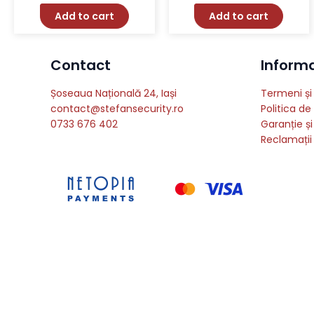
Add to cart
Add to cart
Contact
Informat
Șoseaua Națională 24, Iași
Termeni și 
contact@stefansecurity.ro
Politica de
0733 676 402
Garanție și
Reclamații 