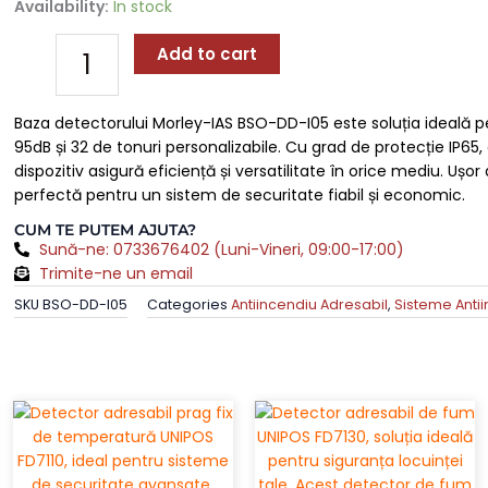
Baza
Availability:
In stock
Detector
cu
Add to cart
Sirena
și
Baza detectorului Morley-IAS BSO-DD-I05 este soluția ideală pe
Izolator
95dB și 32 de tonuri personalizabile. Cu grad de protecție IP
MORLEY-
dispozitiv asigură eficiență și versatilitate în orice mediu. Ușo
IAS
perfectă pentru un sistem de securitate fiabil și economic.
BSO-
DD-
CUM TE PUTEM AJUTA?
I05,
Sună-ne: 0733676402 (Luni-Vineri, 09:00-17:00)
32
Trimite-ne un email
Tonuri,
SKU
BSO-DD-I05
Categories
Antiincendiu Adresabil
,
Sisteme Anti
Volum
Max
95dB,
IP65
quantity