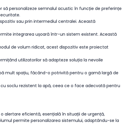
lor să personalizeze semnalul acustic în funcție de preferințe
securitate.
ispozitiv sau prin intermediul centralei. Această
ermite integrarea ușoară într-un sistem existent. Această
dul de volum ridicat, acest dispozitiv este proiectat
ermițând utilizatorilor să adapteze soluția la nevoile
upă mult spațiu, făcând-o potrivită pentru o gamă largă de
65 cu soclu rezistent la apă, ceea ce o face adecvată pentru
alertare eficientă, esențială în situații de urgență,
 volumul permite personalizarea sistemului, adaptându-se la