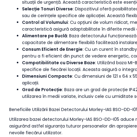
situații de urgență. Această caracteristică este esenția
Selecție Tonuri Diverse
: Dispozitivul oferă posibilita
sau de cerințele specifice ale aplicației. Această flex
Control al Volumului
: Cu opțiuni de volum ridicat, me
caracteristică asigură adaptabilitate în diferite medii 
Alimentare pe Buclă
: Baza detectorului funcționează
capacitate de alimentare flexibilă facilitează instalare
Consum Eficient de Energie
: Cu un curent în standb
pentru a fi eficient din punct de vedere energetic, con
Compatibilitate cu Diverse Baze
: Utilizând baza MI-
specifice ale fiecărei locații. Aceasta asigură o integ
Dimensiuni Compacte
: Cu dimensiuni de 121 x 64 x 
aplicații.
Grad de Protecție
: Baza are un grad de protecție IP4
utilizarea în medii variate, inclusiv cele cu umiditate
Beneficiile Utilizării Bazei Detectorului Morley-IAS BSO-DD-I0
Utilizarea bazei detectorului Morley-IAS BSO-DD-I05 aduce nu
asigurând astfel siguranța tuturor persoanelor din apropier
nevoile fiecărui utilizator.