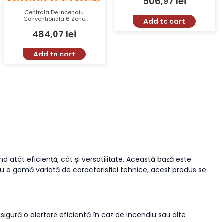
506,97
lei
Centrala De Incendiu
Conventionala 6 Zone
Add to cart
UNIPOS FS4000-6 32
484,07
lei
Detectoare 80 Ore Backup
Add to cart
nd atât eficiență, cât și versatilitate. Această bază este
. Cu o gamă variată de caracteristici tehnice, acest produs se
igură o alertare eficientă în caz de incendiu sau alte