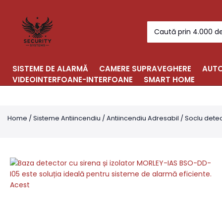
Skip
to
Search
content
for:
SISTEME DE ALARMĂ
CAMERE SUPRAVEGHERE
AUTO
VIDEOINTERFOANE-INTERFOANE
SMART HOME
Home
/
Sisteme Antiincendiu
/
Antiincendiu Adresabil
/
Soclu detec