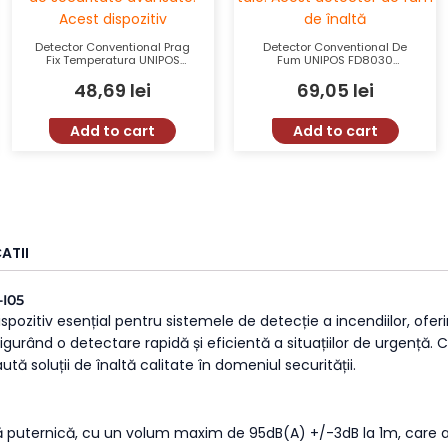
Detector Conventional Prag
Detector Conventional De
Fix Temperatura UNIPOS
Fum UNIPOS FD8030
FD8020S Tensiune 15-30VDC
Tensiune 15-30VDC
48,69
lei
69,05
lei
Clasa IP43
Sensibilitate EN54-7 Arie
176mp IP43
Add to cart
Add to cart
ATII
-I05
pozitiv esențial pentru sistemele de detecție a incendiilor, oferi
sigurând o detectare rapidă și eficientă a situațiilor de urgență
tă soluții de înaltă calitate în domeniul securității.
ă puternică, cu un volum maxim de 95dB(A) +/-3dB la 1m, care as