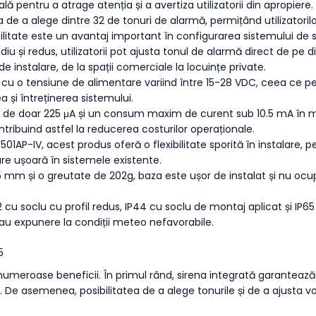
lă pentru a atrage atenția și a avertiza utilizatorii din apropiere.
tea de a alege dintre 32 de tonuri de alarmă, permițând utilizatori
ibilitate este un avantaj important în configurarea sistemului de 
diu și redus, utilizatorii pot ajusta tonul de alarmă direct de pe d
de instalare, de la spații comerciale la locuințe private.
 cu o tensiune de alimentare variind între 15-28 VDC, ceea ce p
a și întreținerea sistemului.
y de doar 225 μA și un consum maxim de curent sub 10.5 mA în mo
tribuind astfel la reducerea costurilor operaționale.
B501AP-IV, acest produs oferă o flexibilitate sporită în instalare, p
rare ușoară în sistemele existente.
55 mm și o greutate de 202g, baza este ușor de instalat și nu oc
2 cu soclu cu profil redus, IP44 cu soclu de montaj aplicat și IP
 sau expunere la condiții meteo nefavorabile.
5
meroase beneficii. În primul rând, sirena integrată garantează o 
e. De asemenea, posibilitatea de a alege tonurile și de a ajusta