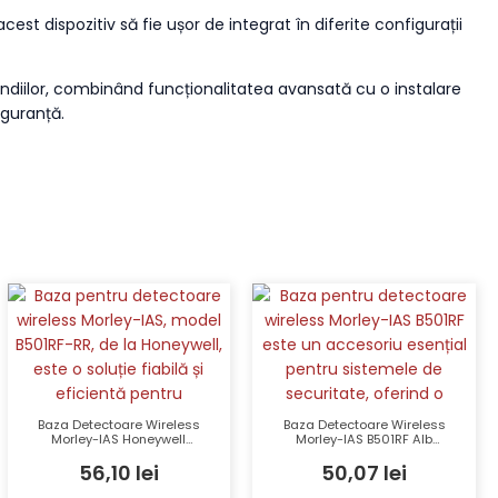
est dispozitiv să fie ușor de integrat în diferite configurații
cendiilor, combinând funcționalitatea avansată cu o instalare
iguranță.
Baza Detectoare Wireless
Baza Detectoare Wireless
Morley-IAS Honeywell
Morley-IAS B501RF Alb
B501RF-RR Roșu 107x32mm
Honeywell 107x32mm
56,10
lei
50,07
lei