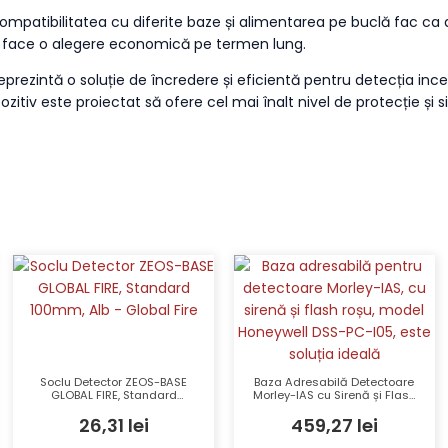
Compatibilitatea cu diferite baze și alimentarea pe buclă fac ca ac
îl face o alegere economică pe termen lung.
reprezintă o soluție de încredere și eficientă pentru detecția in
pozitiv este proiectat să ofere cel mai înalt nivel de protecție și s
Soclu Detector ZEOS-BASE
Baza Adresabilă Detectoare
GLOBAL FIRE, Standard
Morley-IAS cu Sirenă și Flash
100mm, Alb – Global Fire
Roșu – Honeywell DSS-PC-
26,31
lei
459,27
lei
I05, 450 µA, IP21C, 32 Tonuri,
LED-uri Roșii