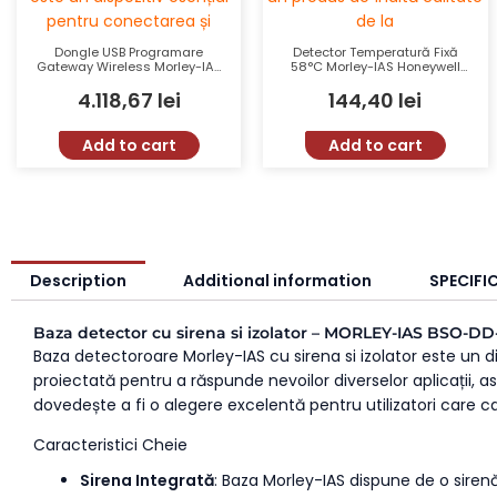
Dongle USB Programare
Detector Temperatură Fixă
Gateway Wireless Morley-IAS
58°C Morley-IAS Honeywell
Honeywell MI-RF-USB-PRO cu
HM-FHSE-I-AP, Izolator,
4.118,67
lei
144,40
lei
Comunicare Bidirecțională și
Culoare Ivory, EN54-17, EN54-
Rază de 400m
5
Add to cart
Add to cart
Description
Additional information
SPECIFIC
Baza detector cu sirena si izolator – MORLEY-IAS BSO-DD
Baza detectoroare Morley-IAS cu sirena si izolator este un dis
proiectată pentru a răspunde nevoilor diverselor aplicații, a
dovedește a fi o alegere excelentă pentru utilizatori care cau
Caracteristici Cheie
Sirena Integrată
: Baza Morley-IAS dispune de o siren