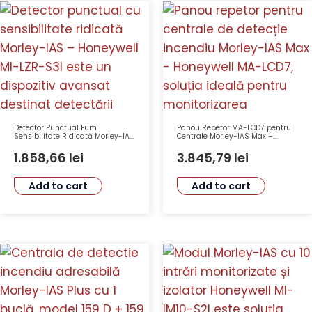
Detector Punctual Fum
Panou Repetor MA-LCD7 pentru
Sensibilitate Ridicată Morley-IAS
Centrale Morley-IAS Max –
Honeywell MI-LZR-S3I
Honeywell cu Ecran Tactil de 7
Inch
1.858,66
lei
3.845,79
lei
Add to cart
Add to cart