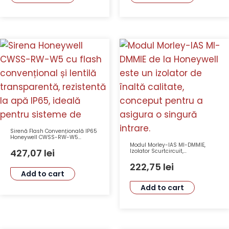
Sirenă Flash Convențională IP65
Honeywell CWSS-RW-W5
Acustică și Optică, 32 Tonuri, 12-
Modul Morley-IAS MI-DMMIE,
29 VDC
427,07
lei
Izolator Scurtcircuit,
Supraveghere Circuit Intrare,
Honeywell
222,75
lei
Add to cart
Add to cart