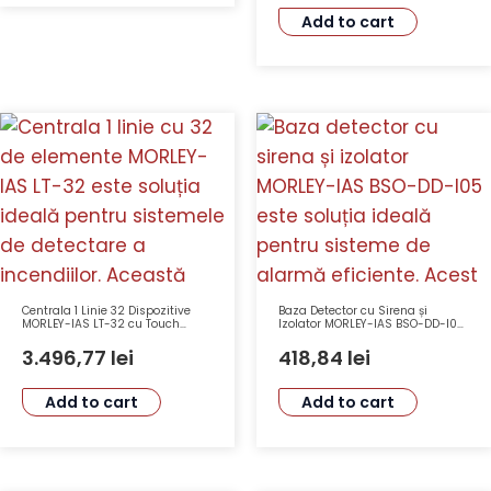
Add to cart
Centrala 1 Linie 32 Dispozitive
Baza Detector cu Sirena și
MORLEY-IAS LT-32 cu Touch
Izolator MORLEY-IAS BSO-DD-I05,
Screen 4.3
32 Tonuri, Volum Max 95dB, IP65
3.496,77
lei
418,84
lei
Add to cart
Add to cart