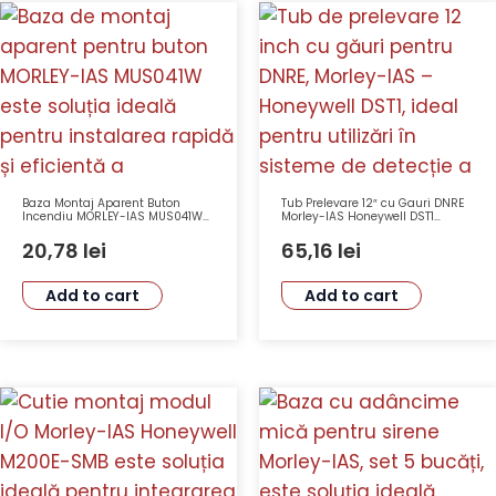
Baza Montaj Aparent Buton
Tub Prelevare 12″ cu Gauri DNRE
Incendiu MORLEY-IAS MUS041W
Morley-IAS Honeywell DST1
Adâncime 32 mm
pentru Detectoare de Fum
20,78
lei
65,16
lei
Add to cart
Add to cart