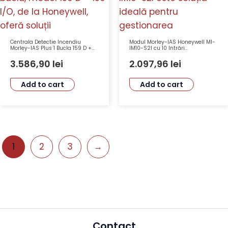
Centrala Detectie Incendiu
Modul Morley-IAS Honeywell MI-
Morley-IAS Plus 1 Bucla 159 D +
IM10-S2I cu 10 Intrări
159 I/O Honeywell PL-1000 cu
Monitorizate și Izolator
Ecran Tactil si Certificare EN54
Scurtcircuit EN54:17 EN54:18
3.586,90
lei
2.097,96
lei
Add to cart
Add to cart
1
2
3
→
Contact