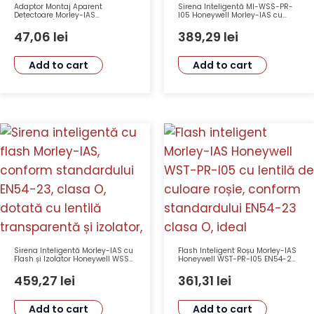
Adaptor Montaj Aparent
Sirena Inteligentă MI-WSS-PR-
Detectoare Morley-IAS
I05 Honeywell Morley-IAS cu
MI/B501AP/IV, Orificiu 22mm,
Flash și Izolator, 32 Tonuri, 97
Culoare Ivory – Honeywell
dB(A)
47,06
lei
389,29
lei
SMK400EAP-IV
Add to cart
Add to cart
Sirena Inteligentă Morley-IAS cu
Flash Inteligent Roșu Morley-IAS
Flash și Izolator Honeywell WSS-
Honeywell WST-PR-I05 EN54-23
PC-I05, EN54-23 Clasa O, 32
Clasa O cu Izolator
Tonuri, 97 dB, IP65, Alb
459,27
lei
361,31
lei
Transparent
Add to cart
Add to cart