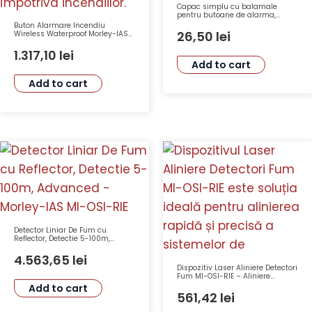
Capac simplu cu balamale
pentru butoane de alarma,
PS200, Morley-IAS – Honeywell
Buton Alarmare Incendiu
26,50
lei
Wireless Waterproof Morley-IAS
Honeywell R5A-RF IP67
1.317,10
lei
Add to cart
Add to cart
Detector Liniar De Fum cu
Reflector, Detectie 5-100m,
Advanced – Morley-IAS MI-OSI-
RIE
4.563,65
lei
Dispozitiv Laser Aliniere Detectori
Fum MI-OSI-RIE – Aliniere
Rapidă, Precizie Ridicată, Design
Add to cart
Ergonomic Morley-IAS OSP-002
561,42
lei