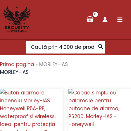
Skip
to
content
Search
for:
Prima pagină
»
MORLEY-IAS
MORLEY-IAS