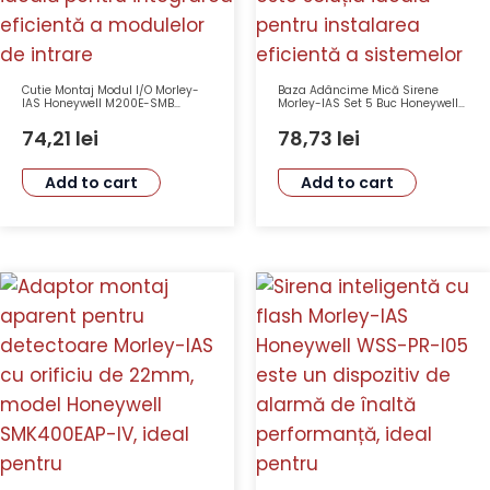
Cutie Montaj Modul I/O Morley-
Baza Adâncime Mică Sirene
IAS Honeywell M200E-SMB
Morley-IAS Set 5 Buc Honeywell
Protecție Acces Rapid
CSR Profil Redus, Construcție
Robustă, Culoare Roșie
74,21
lei
78,73
lei
Add to cart
Add to cart