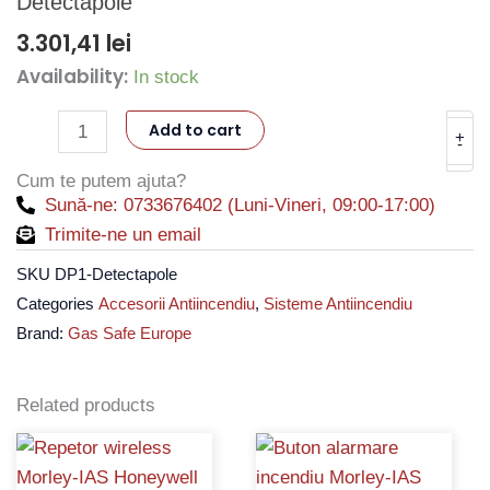
Detectapole
3.301,41
lei
Availability:
Brat
In stock
telescopic
Add to cart
6.9
+
-
metri
Cum te putem ajuta?
pentru
Sună-ne: 0733676402 (Luni-Vineri, 09:00-17:00)
distribuitorul
Trimite-ne un email
de
SKU
DP1-Detectapole
aerosoli
Categories
Accesorii Antiincendiu
,
Sisteme Antiincendiu
-
Brand:
Gas Safe Europe
Gas
Safe
Europe
Related products
DP1-
Detectapole
quantity