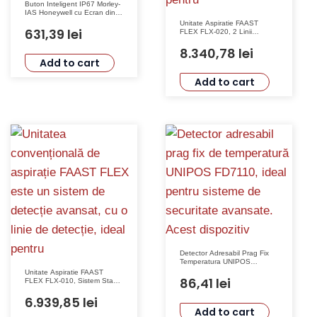
Buton Inteligent IP67 Morley-
IAS Honeywell cu Ecran din
Sticlă și Izolator, W5A-
Unitate Aspiratie FAAST
RP06SG-K013-41
631,39
lei
FLEX FLX-020, 2 Linii
Detectie, Stand Alone,
Honeywell, 2000 m², 24 Vcc,
8.340,78
lei
IP40
Add to cart
Add to cart
Detector Adresabil Prag Fix
Temperatura UNIPOS
FD7110 Tensiune 15-30VDC
Unitate Aspiratie FAAST
IP43
86,41
lei
FLEX FLX-010, Sistem Stand
Alone cu 1 Linie Detectie,
Honeywell
6.939,85
lei
Add to cart