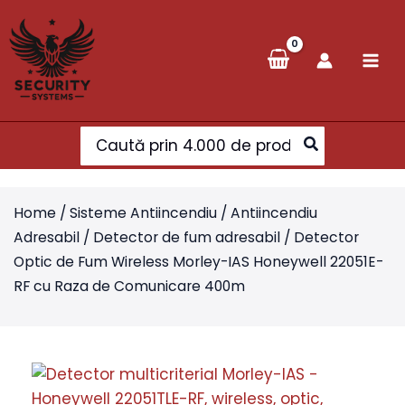
Skip
to
content
Search
for:
Home
/
Sisteme Antiincendiu
/
Antiincendiu
Adresabil
/
Detector de fum adresabil
/ Detector
Optic de Fum Wireless Morley-IAS Honeywell 22051E-
RF cu Raza de Comunicare 400m