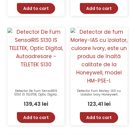
Add to cart
Add to cart
Detector De Fum SensoIRIS
Detector Fum Morley-IAS cu
S130 IS TELETEK, Optic Digital,
Izolator Ivory Honeywell
Autoadresare – TELETEK S130
HM-PSE-I 15-28V 200µA
139,43
lei
123,41
lei
Add to cart
Add to cart