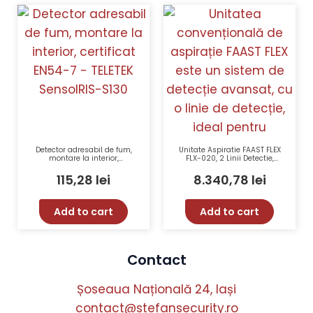
Detector adresabil de fum,
Unitate Aspiratie FAAST FLEX
montare la interior,
FLX-020, 2 Linii Detectie,
certificat EN54-7 – TELETEK
Stand Alone, Honeywell,
SensoIRIS-S130
2000 m², 24 Vcc, IP40
115,28
lei
8.340,78
lei
Add to cart
Add to cart
Contact
Șoseaua Națională 24, Iași
contact@stefansecurity.ro