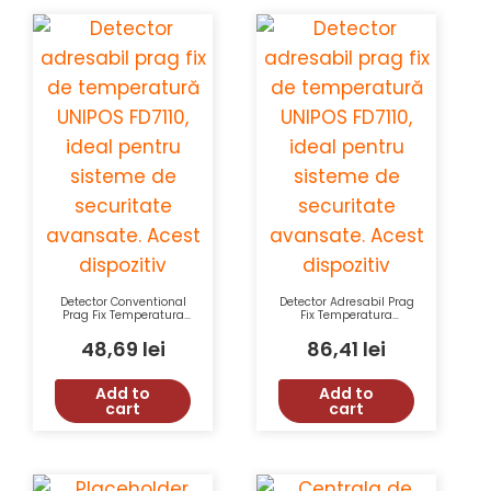
Detector Conventional
Detector Adresabil Prag
Prag Fix Temperatura
Fix Temperatura
UNIPOS FD8020S
UNIPOS FD7110 Tensiune
Tensiune 15-30VDC
15-30VDC IP43
48,69
lei
86,41
lei
Clasa IP43
Add to
Add to
cart
cart