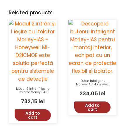
Related products
Buton Inteligent
Morley-IAS Honeywell
M5A-RP06FF-K013-41
Modul 2 Intrări 1 Iesire
cu Ecran de Protectie
234,05
lei
Izolator Morley-IAS
Flexibil, LED Indicator,
Honeywell MI-D2ICMOE
Montaj Semi-Ingropat
cu Comunicație
732,15
lei
sau Aparent, Izolator
Analogică și LED
Add to
Inclus
Tricolor
cart
Add to
cart