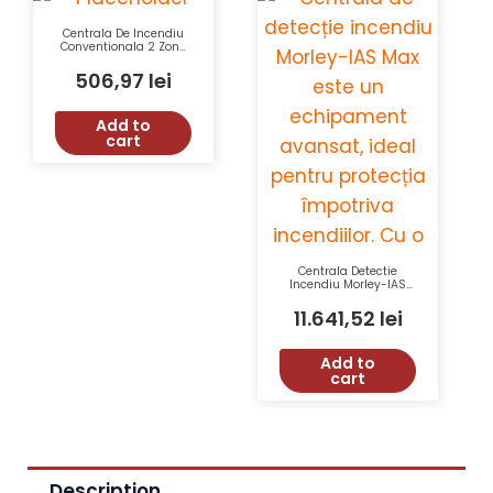
Centrala De Incendiu
Conventionala 2 Zone
UNIPOS FS4000-2 32
Detectoare
506,97
lei
Add to
cart
Centrala Detectie
Incendiu Morley-IAS
Max 4-8 Bucle 99 D 99
I/O Honeywell MA-
11.641,52
lei
8000-02
Add to
cart
Description