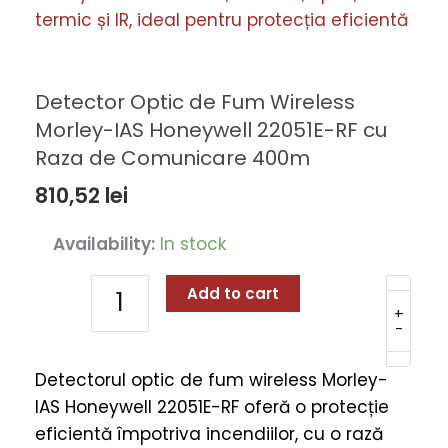
Detector Optic de Fum Wireless
Morley-IAS Honeywell 22051E-RF cu
Raza de Comunicare 400m
810,52
lei
Detector
Availability:
In stock
Optic
de
Add to cart
Fum
+
-
Wireless
Morley-
Detectorul optic de fum wireless Morley-
IAS
IAS Honeywell 22051E-RF oferă o protecție
Honeywell
eficientă împotriva incendiilor, cu o rază
22051E-