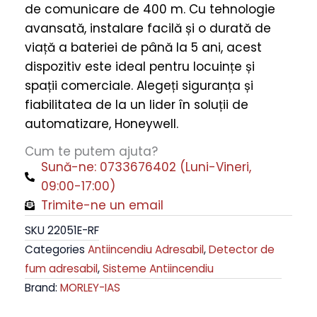
de comunicare de 400 m. Cu tehnologie
RF
avansată, instalare facilă și o durată de
cu
viață a bateriei de până la 5 ani, acest
Raza
dispozitiv este ideal pentru locuințe și
de
spații comerciale. Alegeți siguranța și
Comunicare
fiabilitatea de la un lider în soluții de
400m
automatizare, Honeywell.
quantity
Cum te putem ajuta?
Sună-ne: 0733676402 (Luni-Vineri,
09:00-17:00)
Trimite-ne un email
SKU
22051E-RF
Categories
Antiincendiu Adresabil
,
Detector de
fum adresabil
,
Sisteme Antiincendiu
Brand:
MORLEY-IAS