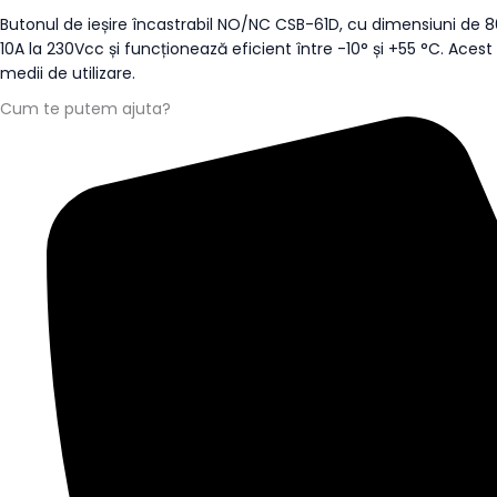
Butonul de ieșire încastrabil NO/NC CSB-61D, cu dimensiuni de 86x
10A la 230Vcc și funcționează eficient între -10° și +55 °C. Acest 
medii de utilizare.
Cum te putem ajuta?