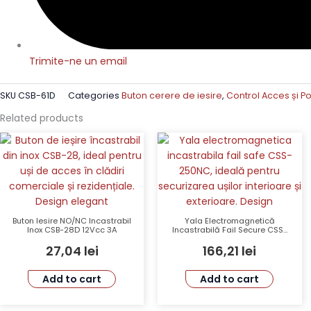
Trimite-ne un email
SKU
CSB-61D
Categories
Buton cerere de iesire
,
Control Acces și Po
Related products
Buton Iesire NO/NC Incastrabil
Yala Electromagnetică
Inox CSB-28D 12Vcc 3A
Incastrabilă Fail Secure CSS-
250NO 12V 500Kg
27,04
lei
166,21
lei
Add to cart
Add to cart