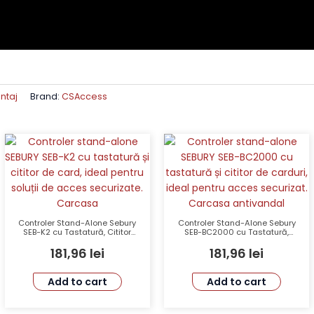
ntaj
Brand:
CSAccess
Controler Stand-Alone Sebury
Controler Stand-Alone Sebury
SEB-K2 cu Tastatură, Cititor
SEB-BC2000 cu Tastatură,
Card și Carcasa Antivandal
Cititor Card, Carcasă
181,96
lei
181,96
lei
Antivandal, 1000 Utilizatori
Add to cart
Add to cart