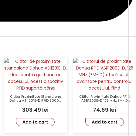
Cititor Proximitate Standalone
Cititor Proximitate Dahua RFID
Dahua ASI1201E-D RFID 30000
ASR1200E-D 125 MHz EM-ID
Carduri Waterproof 150000
Distanta 6-8 cm IP65
303,49
lei
74,69
lei
Evenimente
Add to cart
Add to cart