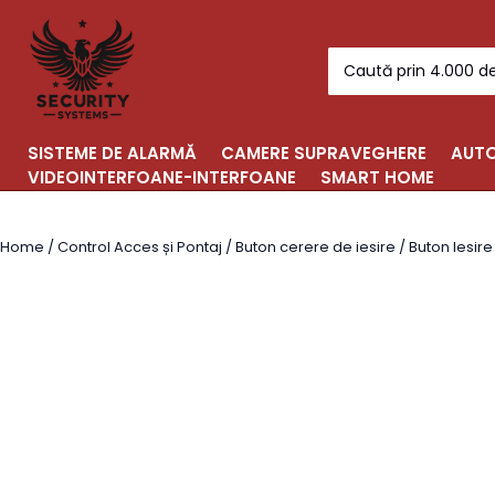
Skip
to
Search
content
for:
SISTEME DE ALARMĂ
CAMERE SUPRAVEGHERE
AUTO
VIDEOINTERFOANE-INTERFOANE
SMART HOME
Home
/
Control Acces și Pontaj
/
Buton cerere de iesire
/ Buton Iesir