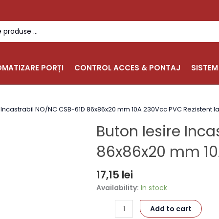
MATIZARE PORȚI
CONTROL ACCES & PONTAJ
SISTEM
Buton
e Incastrabil NO/NC CSB-61D 86x86x20 mm 10A 230Vcc PVC Rezistent l
Iesire
Buton Iesire Inc
Incastrabil
NO/NC
86x86x20 mm 10A
CSB-
61D
17,15
lei
86x86x20
mm
Availability:
In stock
10A
230Vcc
Add to cart
PVC