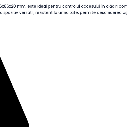
Rezistent
86x20 mm, este ideal pentru controlul accesului în clădiri comerc
la
dispozitiv versatil, rezistent la umiditate, permite deschiderea uș
Foc
quantity