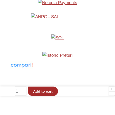
+
Cameră
Add to cart
-
HDCVI
2MP
Full