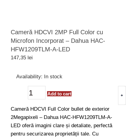
Cameră HDCVI 2MP Full Color cu
Microfon Incorporat – Dahua HAC-
HFW1209TLM-A-LED
147,35
lei
Cameră
Availability:
In stock
HDCVI
2MP
Add to cart
Full
+
-
Color
Cameră HDCVI Full Color bullet de exterior
cu
2Megapixeli – Dahua HAC-HFW1209TLM-A-
Microfon
LED oferă imagini clare și detaliate, perfectă
Incorporat
pentru securizarea proprietății tale. Cu
-