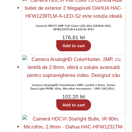
Cameră HDCVI 2MP Full Color LED 40m DAHUA HAC-
HFW1239TLM-A-LED-S2 IP67
176,81
lei
Add to cart
Camera AnalogHD ColorHunter 2MP, Lentilă 2.8mm, Smart
Dual-Light IR/WL 40m, Microfon Incorporat – UNV UAC-B142-
AF28LM-DL
102,20
lei
Add to cart