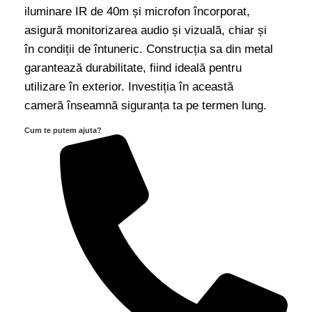
iluminare IR de 40m și microfon încorporat,
Dahua
asigură monitorizarea audio și vizuală, chiar și
HAC-
în condiții de întuneric. Construcția sa din metal
HFW1209TLM-
garantează durabilitate, fiind ideală pentru
A-
utilizare în exterior. Investiția în această
LED
cameră înseamnă siguranța ta pe termen lung.
quantity
Cum te putem ajuta?