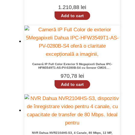
1.210,88
lei
Add to cart
Cameră IP Full Color Exterior 5 Megapixeli Dahua IPC-
HFW3549T1-AS-PV-0280B-S4 cu Senzor CMOS
Progresiv, Iluminare LED Albă și Protecție IP67
970,78
lei
Add to cart
NVR Dahua NVR2104HS-S3, 4 Canale, 80 Mbps, 12 MP,