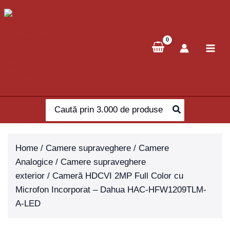
Skip
to
content
Search
for:
Home
/
Camere supraveghere
/
Camere
Analogice
/
Camere supraveghere
exterior
/ Cameră HDCVI 2MP Full Color cu
Microfon Incorporat – Dahua HAC-HFW1209TLM-
A-LED