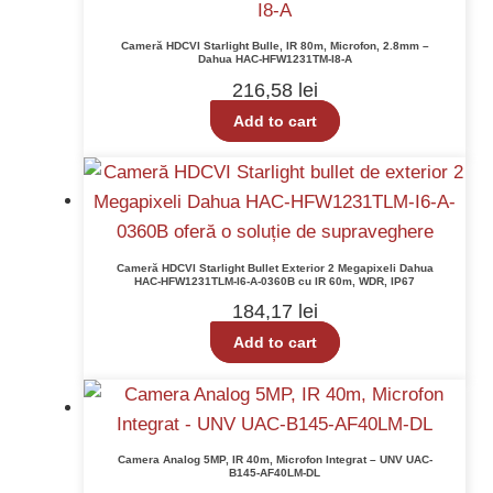
Cameră HDCVI Starlight Bulle, IR 80m, Microfon, 2.8mm –
Dahua HAC-HFW1231TM-I8-A
216,58
lei
Add to cart
Cameră HDCVI Starlight Bullet Exterior 2 Megapixeli Dahua
HAC-HFW1231TLM-I6-A-0360B cu IR 60m, WDR, IP67
184,17
lei
Add to cart
Camera Analog 5MP, IR 40m, Microfon Integrat – UNV UAC-
B145-AF40LM-DL