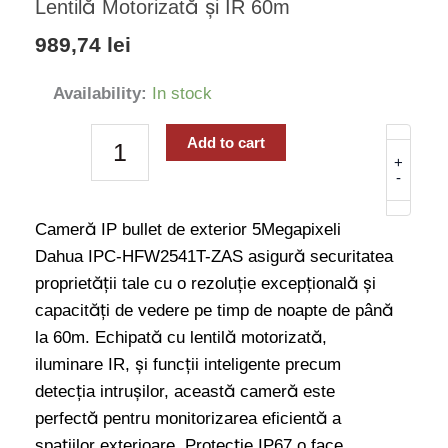
Lentilă Motorizată și IR 60m
989,74
lei
Cameră
Availability:
In stock
IP
Bullet
Add to cart
Exterior
+
-
5
Megapixeli
Cameră IP bullet de exterior 5Megapixeli
Dahua
Dahua IPC-HFW2541T-ZAS asigură securitatea
IPC-
proprietății tale cu o rezoluție excepțională și
HFW2541T-
capacități de vedere pe timp de noapte de până
ZAS-
la 60m. Echipată cu lentilă motorizată,
27135
iluminare IR, și funcții inteligente precum
cu
detecția intrușilor, această cameră este
Lentilă
perfectă pentru monitorizarea eficientă a
Motorizată
spațiilor exterioare. Protecție IP67 o face