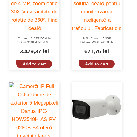
Camera IP PTZ DAHUA
Stâlp Camere ANPR
SD52C430U-HNI, 4 MP,
Dahua IPMAE9-0100A
Zoom Optic 30X, 360°,
Nocturnă, PoE
3.479,37
lei
671,76
lei
Add to cart
Add to cart