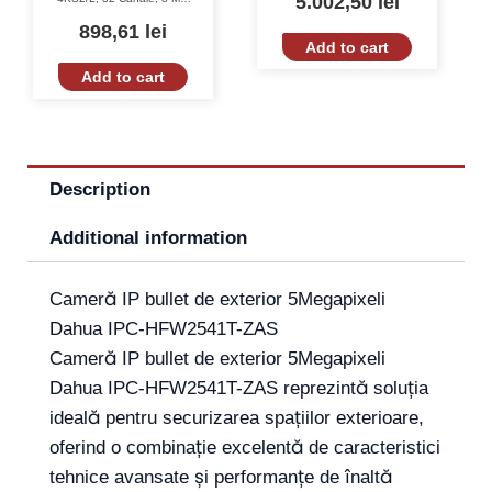
5.002,50
lei
160 Mbps, Funcții Smart,
Detectie Facială, SMD
898,61
lei
Plus
Add to cart
Add to cart
Description
Additional information
Cameră IP bullet de exterior 5Megapixeli
Dahua IPC-HFW2541T-ZAS
Cameră IP bullet de exterior 5Megapixeli
Dahua IPC-HFW2541T-ZAS reprezintă soluția
ideală pentru securizarea spațiilor exterioare,
oferind o combinație excelentă de caracteristici
tehnice avansate și performanțe de înaltă