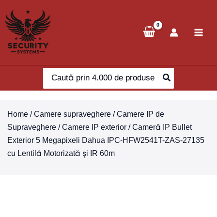
Skip
to
content
Search
for:
Home
/
Camere supraveghere
/
Camere IP de
Supraveghere
/
Camere IP exterior
/ Cameră IP Bullet
Exterior 5 Megapixeli Dahua IPC-HFW2541T-ZAS-27135
cu Lentilă Motorizată și IR 60m