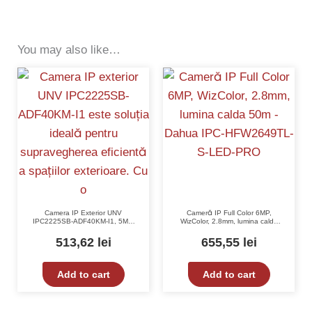
You may also like…
Camera IP Exterior UNV
Cameră IP Full Color 6MP,
IPC2225SB-ADF40KM-I1, 5MP,
WizColor, 2.8mm, lumina calda
IR 80m, LightHunter, PoE,
50m – Dahua IPC-HFW2649TL-
IK10, Microfon, Alarmă
S-LED-PRO
513,62
lei
655,55
lei
Add to cart
Add to cart