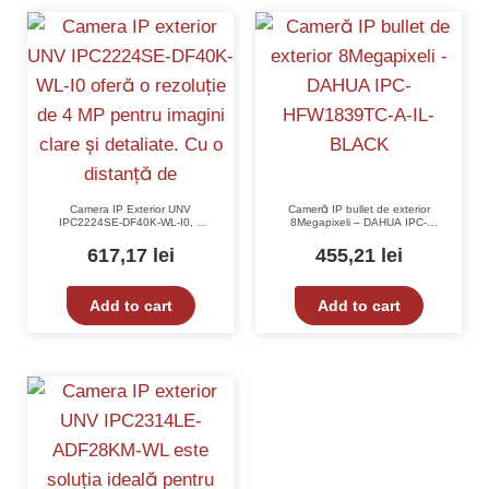
Camera IP Exterior UNV
Cameră IP bullet de exterior
IPC2224SE-DF40K-WL-I0, 4
8Megapixeli – DAHUA IPC-
MP, Vizibilitate Nocturnă 30m,
HFW1839TC-A-IL-BLACK
IP67, IK10, PoE, Alarmă
617,17
lei
455,21
lei
Add to cart
Add to cart