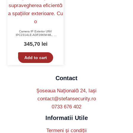
Camera IP Exterior UNV
IPC2314LE-ADF28KM-WL, 4
MP, ColorHunter, Imagini Color
24/7, Distanta 30M, Lentila
345,70
lei
F1.0, IP67
Add to cart
Contact
Șoseaua Națională 24, Iași
contact@stefansecurity.ro
0733 676 402
Informatii Utile
Termeni și condiții