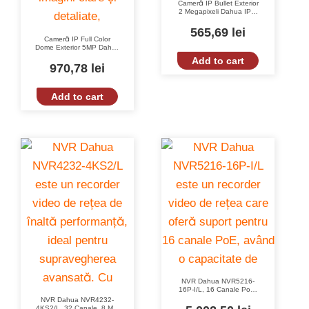
Cameră IP Bullet Exterior
2 Megapixeli Dahua IPC-
HFW1230T-ZS-2812-S5
cu IR 50m, Zoom
565,69
lei
Motorizat, IP67
Cameră IP Full Color
Dome Exterior 5MP Dahua
IPC-HDW3549H-AS-PV-
Add to cart
0280B-S5 cu WDR 120dB
970,78
lei
și Iluminare Minimă 0.003
Lux
Add to cart
NVR Dahua NVR5216-
16P-I/L, 16 Canale PoE,
4K, 320 Mbps, AI,
NVR Dahua NVR4232-
Recunoaștere Facială
4KS2/L, 32 Canale, 8 MP,