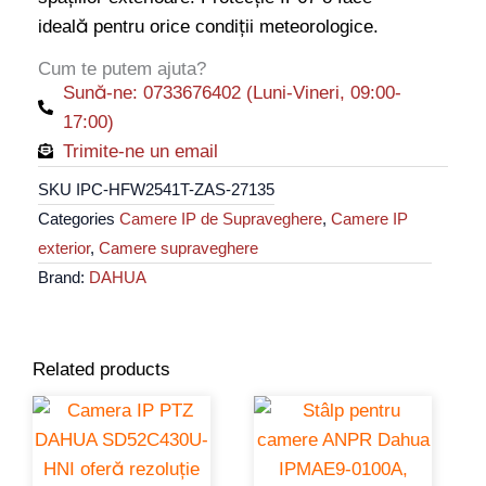
și
ideală pentru orice condiții meteorologice.
IR
60m
Cum te putem ajuta?
Sună-ne: 0733676402 (Luni-Vineri, 09:00-
quantity
17:00)
Trimite-ne un email
SKU
IPC-HFW2541T-ZAS-27135
Categories
Camere IP de Supraveghere
,
Camere IP
exterior
,
Camere supraveghere
Brand:
DAHUA
Related products