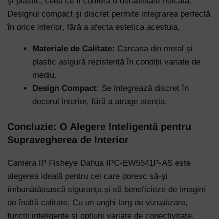
și plastic, ceea ce îi conferă o durabilitate ridicată.
Designul compact și discret permite integrarea perfectă
în orice interior, fără a afecta estetica acestuia.
Materiale de Calitate:
Carcasa din metal și
plastic asigură rezistență în condiții variate de
mediu.
Design Compact:
Se integrează discret în
decorul interior, fără a atrage atenția.
Concluzie: O Alegere Inteligentă pentru
Supravegherea de Interior
Camera IP Fisheye Dahua IPC-EW5541P-AS este
alegerea ideală pentru cei care doresc să-și
îmbunătățească siguranța și să beneficieze de imagini
de înaltă calitate. Cu un unghi larg de vizualizare,
funcții inteligente și opțiuni variate de conectivitate,