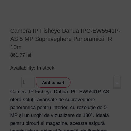
Camera IP Fisheye Dahua IPC-EW5541P-
AS 5 MP Supraveghere Panoramică IR
10m
861,77
lei
Camera
Availability:
In stock
IP
-
Add to cart
+
Fisheye
Dahua
Camera IP Fisheye Dahua IPC-EW5541P-AS
IPC-
oferă soluții avansate de supraveghere
EW5541P-
panoramică pentru interior, cu rezoluție de 5
AS
MP și un unghi de vizualizare de 180°. Ideală
5
pentru birouri și magazine, aceasta asigură
MP