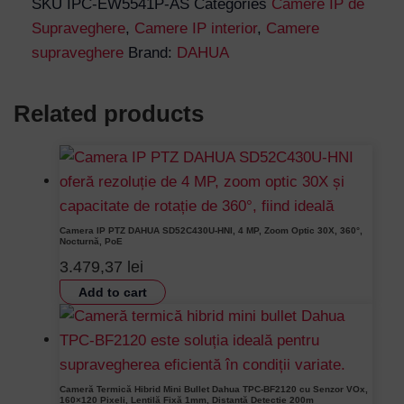
SKU
IPC-EW5541P-AS
Categories
Camere IP de
Supraveghere
,
Camere IP interior
,
Camere
supraveghere
Brand:
DAHUA
Related products
Camera IP PTZ DAHUA SD52C430U-HNI, 4 MP, Zoom Optic 30X, 360°,
Nocturnă, PoE
3.479,37
lei
Add to cart
Cameră Termică Hibrid Mini Bullet Dahua TPC-BF2120 cu Senzor VOx,
160×120 Pixeli, Lentilă Fixă 1mm, Distanță Detecție 200m