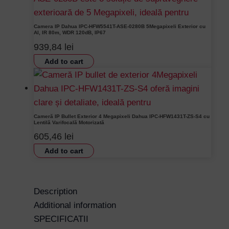
Camera IP Dahua IPC-HFW5541T-ASE-0280B 5Megapixeli Exterior cu
AI, IR 80m, WDR 120dB, IP67
939,84
lei
Add to cart
Cameră IP Bullet Exterior 4 Megapixeli Dahua IPC-HFW1431T-ZS-S4 cu
Lentilă Varifocală Motorizată
605,46
lei
Add to cart
Description
Additional information
SPECIFICATII