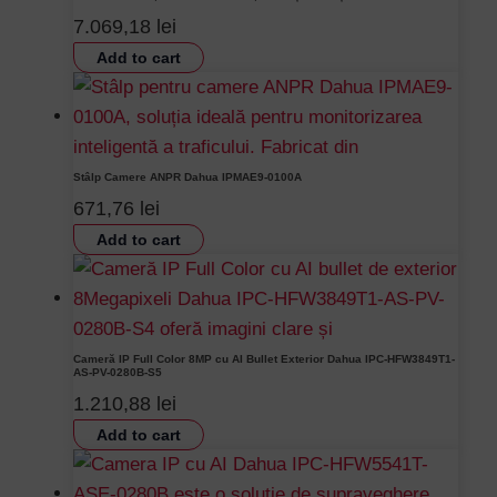
7.069,18
lei
Add to cart
Stâlp Camere ANPR Dahua IPMAE9-0100A
671,76
lei
Add to cart
Cameră IP Full Color 8MP cu AI Bullet Exterior Dahua IPC-HFW3849T1-
AS-PV-0280B-S5
1.210,88
lei
Add to cart