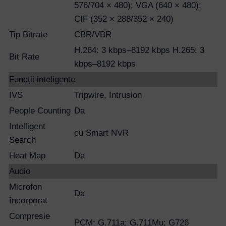
576/704 × 480); VGA (640 × 480);
CIF (352 × 288/352 × 240)
Tip Bitrate
CBR/VBR
H.264: 3 kbps–8192 kbps H.265: 3
Bit Rate
kbps–8192 kbps
Funcții inteligente
IVS
Tripwire, Intrusion
People Counting
Da
Intelligent
cu Smart NVR
Search
Heat Map
Da
Audio
Microfon
Da
încorporat
Compresie
PCM; G.711a; G.711Mu; G726