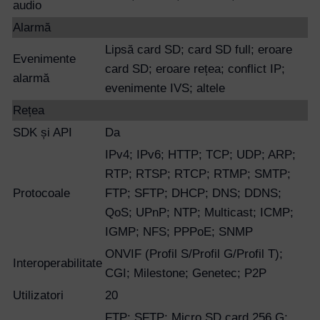
audio
Alarmă
Lipsă card SD; card SD full; eroare
Evenimente
card SD; eroare rețea; conflict IP;
alarmă
evenimente IVS; altele
Rețea
SDK și API
Da
IPv4; IPv6; HTTP; TCP; UDP; ARP;
RTP; RTSP; RTCP; RTMP; SMTP;
Protocoale
FTP; SFTP; DHCP; DNS; DDNS;
QoS; UPnP; NTP; Multicast; ICMP;
IGMP; NFS; PPPoE; SNMP
ONVIF (Profil S/Profil G/Profil T);
Interoperabilitate
CGI; Milestone; Genetec; P2P
Utilizatori
20
FTP; SFTP; Micro SD card 256 G;