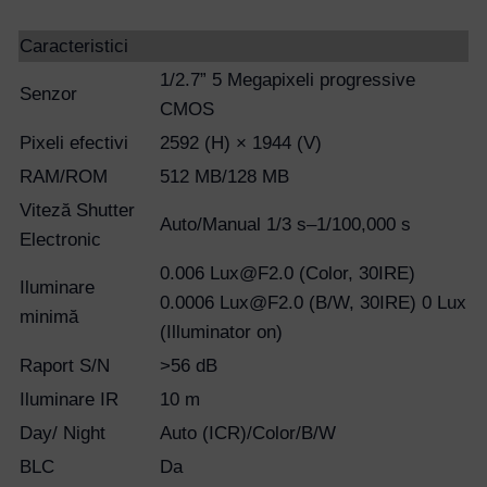
Caracteristici
1/2.7” 5 Megapixeli progressive
Senzor
CMOS
Pixeli efectivi
2592 (H) × 1944 (V)
RAM/ROM
512 MB/128 MB
Viteză Shutter
Auto/Manual 1/3 s–1/100,000 s
Electronic
0.006 Lux@F2.0 (Color, 30IRE)
Iluminare
0.0006 Lux@F2.0 (B/W, 30IRE) 0 Lux
minimă
(Illuminator on)
Raport S/N
>56 dB
Iluminare IR
10 m
Day/ Night
Auto (ICR)/Color/B/W
BLC
Da