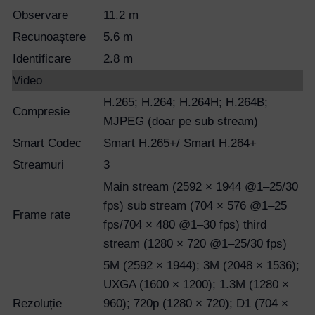
Observare
11.2 m
Recunoaștere
5.6 m
Identificare
2.8 m
Video
H.265; H.264; H.264H; H.264B;
Compresie
MJPEG (doar pe sub stream)
Smart Codec
Smart H.265+/ Smart H.264+
Streamuri
3
Main stream (2592 × 1944 @1–25/30
fps) sub stream (704 × 576 @1–25
Frame rate
fps/704 × 480 @1–30 fps) third
stream (1280 × 720 @1–25/30 fps)
5M (2592 × 1944); 3M (2048 × 1536);
UXGA (1600 × 1200); 1.3M (1280 ×
Rezoluție
960); 720p (1280 × 720); D1 (704 ×