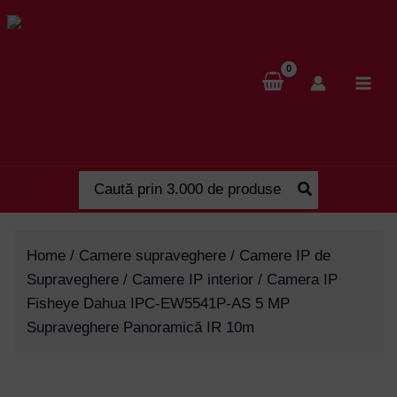
Skip
to
content
Search
for:
Home
/
Camere supraveghere
/
Camere IP de
Supraveghere
/
Camere IP interior
/ Camera IP
Fisheye Dahua IPC-EW5541P-AS 5 MP
Supraveghere Panoramică IR 10m