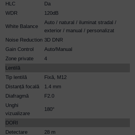
HLC
Da
WDR
120dB
Auto / natural / iluminat stradal /
White Balance
Username or Email Address
exterior / manual / personalizat
Noise Reduction
3D DNR
Gain Control
Auto/Manual
Password
Zone private
4
Lentilă
Remember Me
Tip lentilă
Fixă, M12
Distanță focală
1.4 mm
Lost your password?
Diafragmă
F2.0
Unghi
180°
vizualizare
DORI
Detectare
28 m