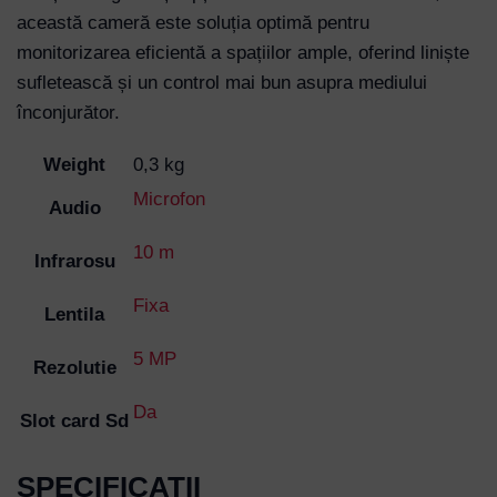
această cameră este soluția optimă pentru
monitorizarea eficientă a spațiilor ample, oferind liniște
sufletească și un control mai bun asupra mediului
înconjurător.
Weight
0,3 kg
Microfon
Audio
10 m
Infrarosu
Fixa
Lentila
5 MP
Rezolutie
Da
Slot card Sd
SPECIFICATII