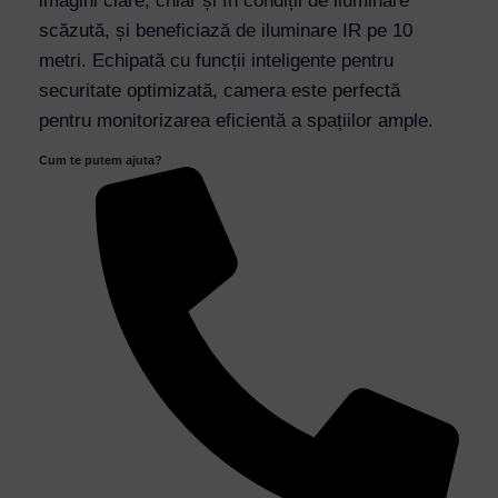
imagini clare, chiar și în condiții de iluminare
Supraveghere
scăzută, și beneficiază de iluminare IR pe 10
Panoramică
metri. Echipată cu funcții inteligente pentru
IR
securitate optimizată, camera este perfectă
10m
pentru monitorizarea eficientă a spațiilor ample.
quantity
Cum te putem ajuta?