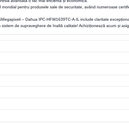
resia avansată o fac mai eficientă și economică.
 mondial pentru produsele sale de securitate, având numeroase certifică
6Megapixeli – Dahua IPC-HFW1639TC-A-IL include claritate excepțională a i
sistem de supraveghere de înaltă calitate! Achiziționează acum și asigur