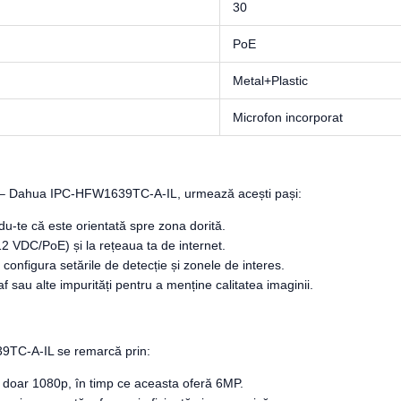
30
PoE
Metal+Plastic
Microfon incorporat
xeli – Dahua IPC-HFW1639TC-A-IL, urmează acești pași:
-te că este orientată spre zona dorită.
 VDC/PoE) și la rețeaua ta de internet.
onfigura setările de detecție și zonele de interes.
af sau alte impurități pentru a menține calitatea imaginii.
9TC-A-IL se remarcă prin:
i doar 1080p, în timp ce aceasta oferă 6MP.