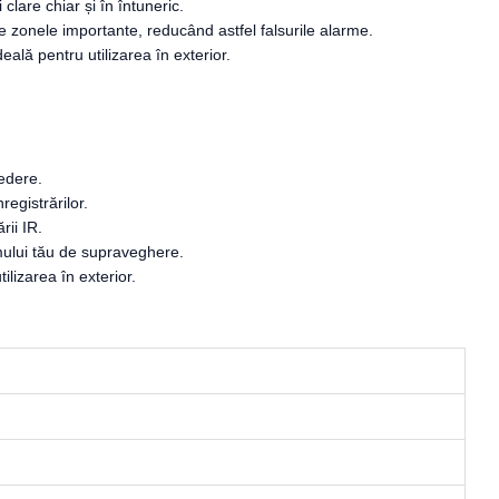
lare chiar și în întuneric.
pe zonele importante, reducând astfel falsurile alarme.
ală pentru utilizarea în exterior.
vedere.
egistrărilor.
rii IR.
temului tău de supraveghere.
ilizarea în exterior.