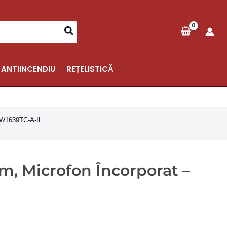
 ANTIINCENDIU
REȚELISTICĂ
HFW1639TC-A-IL
m, Microfon Încorporat –