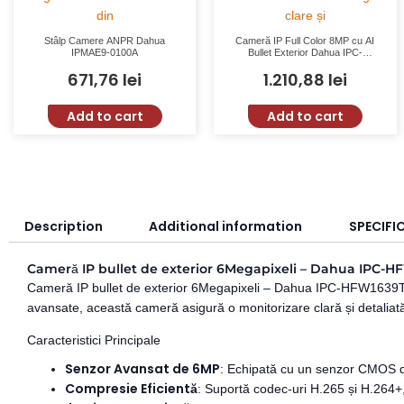
Stâlp Camere ANPR Dahua
Cameră IP Full Color 8MP cu AI
IPMAE9-0100A
Bullet Exterior Dahua IPC-
HFW3849T1-AS-PV-0280B-S5
671,76
lei
1.210,88
lei
Add to cart
Add to cart
Description
Additional information
SPECIFIC
Cameră IP bullet de exterior 6Megapixeli – Dahua IPC-H
Cameră IP bullet de exterior 6Megapixeli – Dahua IPC-HFW1639TC-A-I
avansate, această cameră asigură o monitorizare clară și detaliată, 
Caracteristici Principale
Senzor Avansat de 6MP
: Echipată cu un senzor CMOS de
Compresie Eficientă
: Suportă codec-uri H.265 și H.264+,