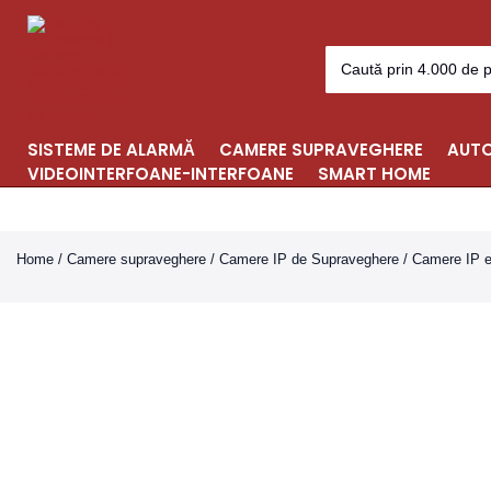
Skip
to
Search
content
for:
SISTEME DE ALARMĂ
CAMERE SUPRAVEGHERE
AUTO
VIDEOINTERFOANE-INTERFOANE
SMART HOME
Home
/
Camere supraveghere
/
Camere IP de Supraveghere
/
Camere IP e