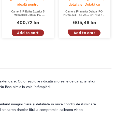
Cameră IP Bullet Exterior 5
Camera IP Interior Dahua IPC-
Megapixeli Dahua IPC-
HDW1431T-ZS-2812-S4, 4 MP, IR
HFW1530S-0280B-S6 cu Lentilă
50m, Lentilă Varifocală 2.8mm-
400,72
lei
605,46
lei
Fixă 2.8 mm, IR 30m, WDR, IP67
12mm
Add to cart
Add to cart
rioare. Cu o rezoluție ridicată și o serie de caracteristici
Nu lăsa nimic la voia întâmplării!
d imagini clare și detaliate în orice condiții de iluminare.
 stocarea datelor fără a compromite calitatea video.