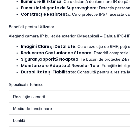
Iluminare IR Extinsă
: Cu o distanță de iluminare IR de pân
Funcții Inteligente de Supraveghere
: Detecția persoan
Construcție Rezistentă
: Cu o protecție IP67, această ca
Beneficii pentru Utilizator
Alegând camera IP bullet de exterior 6Megapixeli – Dahua IPC-H
Imagini Clare și Detaliate
: Cu o rezoluție de 6MP, poți 
Reducerea Costurilor de Stocare
: Datorită compresiei
Siguranța Sporită Noaptea
: Te bucuri de protecție 24/7
Monitorizare Adaptată Nevoilor Tale
: Funcțiile intel
Durabilitate și Fiabilitate
: Construită pentru a rezista l
Specificații Tehnice
Rezoluție cameră
Mediu de funcționare
Lentilă