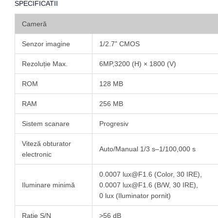
SPECIFICATII
Cameră
Senzor imagine
1/2.7” CMOS
Rezoluție Max.
6MP,3200 (H) × 1800 (V)
ROM
128 MB
RAM
256 MB
Sistem scanare
Progresiv
Viteză obturator
Auto/Manual 1/3 s–1/100,000 s
electronic
0.0007 lux@F1.6 (Color, 30 IRE),
Iluminare minimă
0.0007 lux@F1.6 (B/W, 30 IRE),
0 lux (Iluminator pornit)
Rație S/N
>56 dB