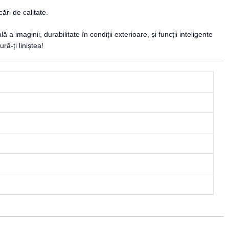
ri de calitate.
maginii, durabilitate în condiții exterioare, și funcții inteligente
ă-ți liniștea!