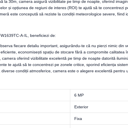
ă la 30m, camera asigură vizibilitate pe timp de noapte, oferind imagini c
elor și opțiunea de regiuni de interes (ROI) te ajută să te concentrezi 
meră este concepută să reziste la condiții meteorologice severe, fiind ide
FW1639TC-A-IL, beneficiezi de:
observa fiecare detaliu important, asigurându-te că nu pierzi nimic din 
 eficiente, economisești spațiu de stocare fără a compromite calitatea înr
, camera oferind vizibilitate excelentă pe timp de noapte datorită ilumină
igente te ajută să te concentrezi pe zonele critice, sporind eficiența sis
a diverse condiții atmosferice, camera este o alegere excelentă pentru ut
6 MP
Exterior
Fixa