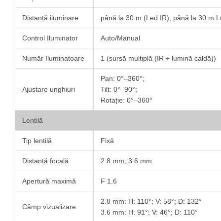
Distanță iluminare
până la 30 m (Led IR), până la 30 m 
Control Iluminator
Auto/Manual
Număr Iluminatoare
1 (sursă multiplă (IR + lumină caldă))
Pan: 0°–360°;
Ajustare unghiuri
Tilt: 0°–90°;
Rotație: 0°–360°
Lentilă
Tip lentilă
Fixă
Distanță focală
2.8 mm; 3.6 mm
Apertură maximă
F 1.6
2.8 mm: H: 110°; V: 58°; D: 132°
Câmp vizualizare
3.6 mm: H: 91°; V: 46°; D: 110°