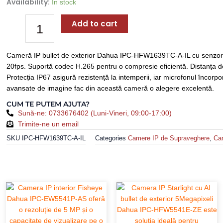
Availability:
Cameră
In stock
IP
Add to cart
Bullet
6MP,
IR
Cameră IP bullet de exterior Dahua IPC-HFW1639TC-A-IL cu senzor de
30m,
20fps. Suportă codec H.265 pentru o compresie eficientă. Distanța 
Microfon
Protecția IP67 asigură rezistență la intemperii, iar microfonul încorpo
Încorporat
avansate de imagine fac din această cameră o alegere excelentă.
-
Dahua
CUM TE PUTEM AJUTA?
IPC-
Sună-ne: 0733676402 (Luni-Vineri, 09:00-17:00)
HFW1639TC-
Trimite-ne un email
A-
SKU
IPC-HFW1639TC-A-IL
Categories
Camere IP de Supraveghere
,
Cam
IL
quantity