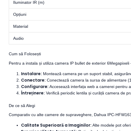
Iluminator IR (m)
Opțiuni
Material
Audio
Cum să Folosești
Pentru a instala și utiliza camera IP bullet de exterior 6Megapi
Instalare:
Montează camera pe un suport stabil, asigurându
Conectare:
Conectează camera la sursa de alimentare (12
Configurare:
Accesează interfața web a camerei pentru a c
Întreținere:
Verifică periodic lentila și curăță camera de pr
De ce să Alegi
Comparativ cu alte camere de supraveghere, Dahua IPC-HFW163
Calitate Superioară a Imaginilor:
Alte modele pot ofer