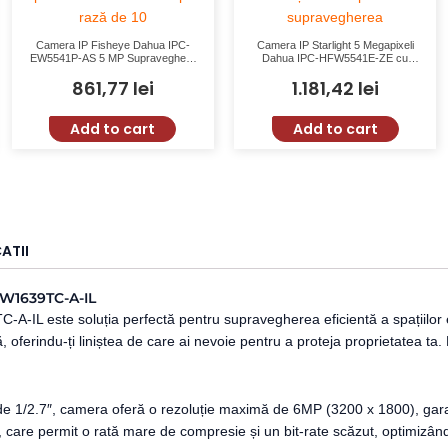
Camera IP Fisheye Dahua IPC-
Camera IP Starlight 5 Megapixeli
EW5541P-AS 5 MP Supraveghere
Dahua IPC-HFW5541E-ZE cu
Panoramică IR 10m
Lentilă Varifocală și AI
861,77
lei
1.181,42
lei
Add to cart
Add to cart
ATII
FW1639TC-A-IL
L este soluția perfectă pentru supravegherea eficientă a spațiilor exte
oferindu-ți liniștea de care ai nevoie pentru a proteja proprietatea ta. 
 1/2.7″, camera oferă o rezoluție maximă de 6MP (3200 x 1800), garantân
 care permit o rată mare de compresie și un bit-rate scăzut, optimizând