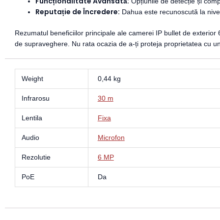
Funcționalitate Avansată:
Opțiunile de detecție și comp
Reputație de Încredere:
Dahua este recunoscută la nivel
Rezumatul beneficiilor principale ale camerei IP bullet de exterior 
de supraveghere. Nu rata ocazia de a-ți proteja proprietatea cu un 
Weight
0,44 kg
Infrarosu
30 m
Lentila
Fixa
Audio
Microfon
Rezolutie
6 MP
PoE
Da