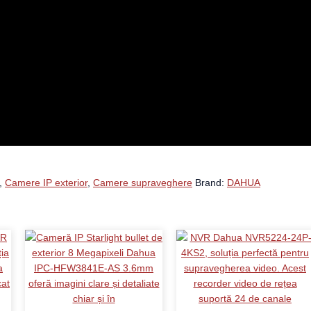
,
Camere IP exterior
,
Camere supraveghere
Brand:
DAHUA