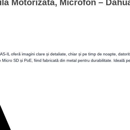
tilă Motorizată, Microfon – Da
 oferă imagini clare și detaliate, chiar și pe timp de noapte, datorită
Micro SD și PoE, fiind fabricată din metal pentru durabilitate. Ideală p