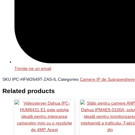
Trimite-ne un email
SKU
IPC-HFW2649T-ZAS-IL
Categories
Camere IP de Supraveghere
Related products