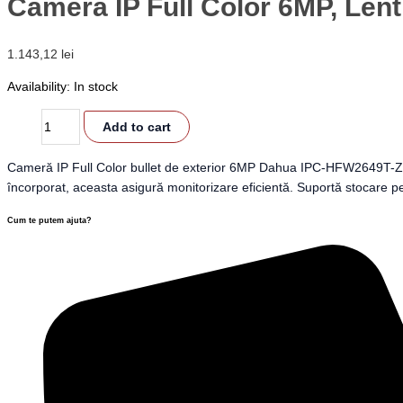
Cameră IP Full Color 6MP, Len
1.143,12
lei
Availability:
In stock
Add to cart
Cameră IP Full Color bullet de exterior 6MP Dahua IPC-HFW2649T-ZAS-IL
încorporat, aceasta asigură monitorizare eficientă. Suportă stocare pe 
Cum te putem ajuta?