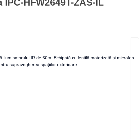
hua IPC-HFW2649T-ZAS-IL
 iluminatorului IR de 60m. Echipată cu lentilă motorizată și microfon
entru supravegherea spațiilor exterioare.