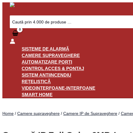
Skip
Cameră
to
IP
content
Full
Search
for:
Color
6MP,
Lentilă
Motorizată,
Microfon
SISTEME DE ALARMĂ
-
CAMERE SUPRAVEGHERE
Dahua
AUTOMATIZARE PORȚI
IPC-
CONTROL ACCES & PONTAJ
HFW2649T-
SISTEM ANTIINCENDIU
ZAS-
REȚELISTICĂ
IL
VIDEOINTERFOANE-INTERFOANE
quantity
SMART HOME
Home
/
Camere supraveghere
/
Camere IP de Supraveghere
/
Camere