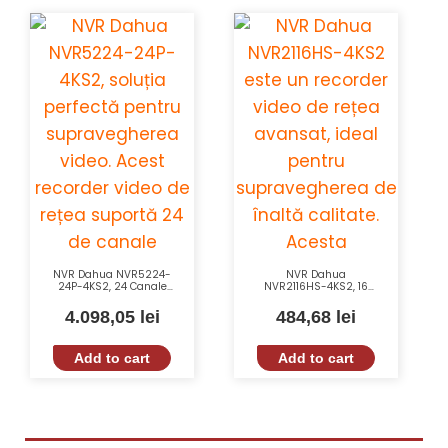
NVR Dahua NVR5224-
NVR Dahua
24P-4KS2, 24 Canale
NVR2116HS-4KS2, 16
PoE, H.265, 4K,
Canale, 80 Mbps, 4K,
Supraveghere
H.265, Monitorizare
4.098,05
lei
484,68
lei
Profesională
Avansată
Add to cart
Add to cart