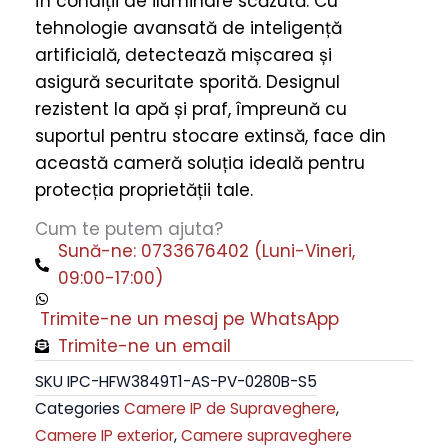
în condiții de iluminare scăzută. Cu
IPC-
tehnologie avansată de inteligență
HFW3849T1-
artificială, detectează mișcarea și
AS-
asigură securitate sporită. Designul
PV-
rezistent la apă și praf, împreună cu
0280B-
suportul pentru stocare extinsă, face din
S5
această cameră soluția ideală pentru
quantity
protecția proprietății tale.
Cum te putem ajuta?
Sună-ne: 0733676402 (Luni-Vineri,
09:00-17:00)
Trimite-ne un mesaj pe WhatsApp
Trimite-ne un email
SKU
IPC-HFW3849T1-AS-PV-0280B-S5
Categories
Camere IP de Supraveghere
,
Camere IP exterior
,
Camere supraveghere