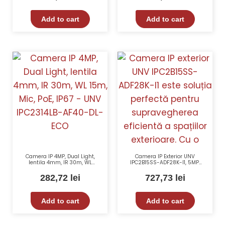
Add to cart
Add to cart
Camera IP 4MP, Dual Light,
Camera IP Exterior UNV
lentila 4mm, IR 30m, WL
IPC2B15SS-ADF28K-I1, 5MP,
15m, Mic, PoE, IP67 – UNV
IR 80m, Audio, Analiză
IPC2314LB-AF40-DL-ECO
Video, PoE, IP67
282,72
lei
727,73
lei
Add to cart
Add to cart