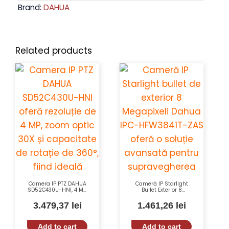
Brand:
DAHUA
Related products
Camera IP PTZ DAHUA
Cameră IP Starlight
SD52C430U-HNI, 4 MP,
Bullet Exterior 8
Zoom Optic 30X, 360°,
Megapixeli Dahua IPC-
Nocturnă, PoE
HFW3841T-ZAS-27135-
3.479,37
lei
1.461,26
lei
S2 cu Lentilă
Varifocală și IR 60m
Add to cart
Add to cart