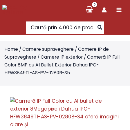
Skip
to
content
Search
for:
Home
/
Camere supraveghere
/
Camere IP de
Supraveghere
/
Camere IP exterior
/ Cameră IP Full
Color 8MP cu AI Bullet Exterior Dahua IPC-
HFW3849T1-AS-PV-0280B-S5