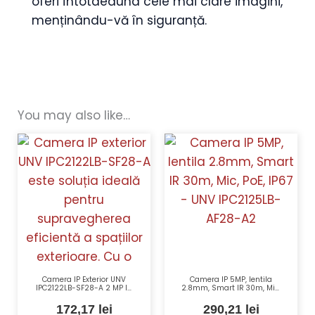
oferi întotdeauna cele mai clare imagini,
menținându-vă în siguranță.
You may also like…
Camera IP Exterior UNV
Camera IP 5MP, lentila
IPC2122LB-SF28-A 2 MP IR
2.8mm, Smart IR 30m, Mic,
30m Durabilă și Eficientă
PoE, IP67 – UNV IPC2125LB-
Energetic
AF28-A2
172,17
lei
290,21
lei