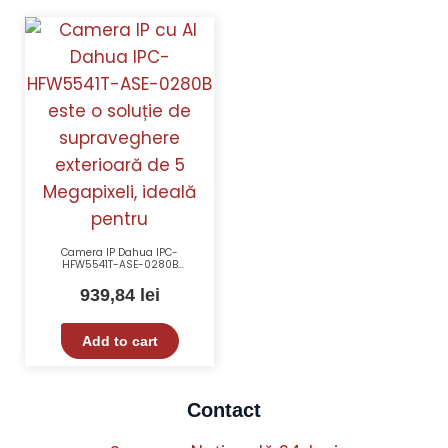
Camera IP Dahua IPC-
HFW5541T-ASE-0280B
5Megapixeli Exterior cu AI, IR
80m, WDR 120dB, IP67
939,84
lei
Add to cart
Contact