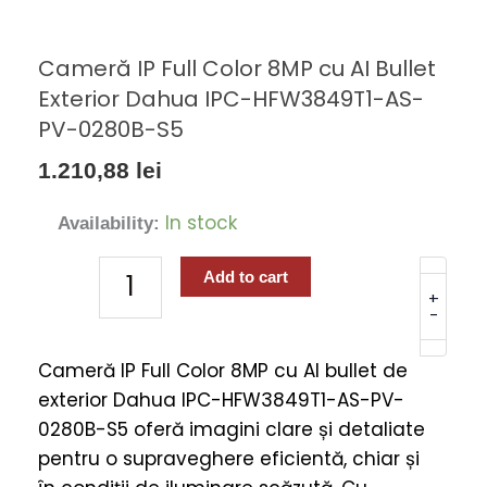
Cameră IP Full Color 8MP cu AI Bullet
Exterior Dahua IPC-HFW3849T1-AS-
PV-0280B-S5
1.210,88
lei
Cameră
In stock
Availability:
IP
Full
Add to cart
Color
+
-
8MP
cu
Cameră IP Full Color 8MP cu AI bullet de
AI
exterior Dahua IPC-HFW3849T1-AS-PV-
Bullet
0280B-S5 oferă imagini clare și detaliate
Exterior
pentru o supraveghere eficientă, chiar și
Dahua