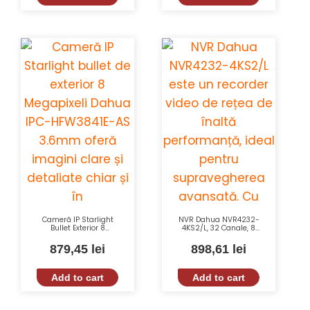
Cameră IP Starlight
NVR Dahua NVR4232-
Bullet Exterior 8
4KS2/L, 32 Canale, 8
Megapixeli Dahua IPC-
MP, 160 Mbps, Funcții
HFW3841E-AS 3.6mm
Smart, Detectie Facială,
879,45
lei
898,61
lei
cu IR 30m și WDR
SMD Plus
120dB
Add to cart
Add to cart