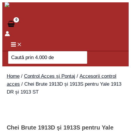
Skip
Chei
to
Brute
content
1913D
și
1913S
pentru
Yale
Search
1913
for:
DR
și
Home
/
Control Acces și Pontaj
/
Accesorii control
1913
acces
/ Chei Brute 1913D și 1913S pentru Yale 1913
ST
DR și 1913 ST
quantity
Chei Brute 1913D și 1913S pentru Yale