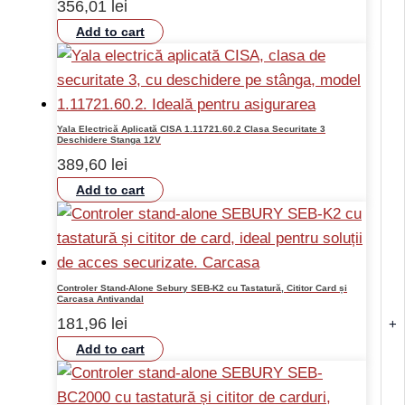
356,01
lei
Add to cart
Yala Electrică Aplicată CISA 1.11721.60.2 Clasa Securitate 3
Deschidere Stanga 12V
389,60
lei
Add to cart
Controler Stand-Alone Sebury SEB-K2 cu Tastatură, Cititor Card și
Carcasa Antivandal
181,96
lei
+
Add to cart