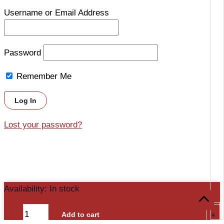
Username or Email Address
Password
Remember Me
Lost your password?
Chei
Availability:
In stock
Scroll
Brute
to
-
Add to cart
1913D
+