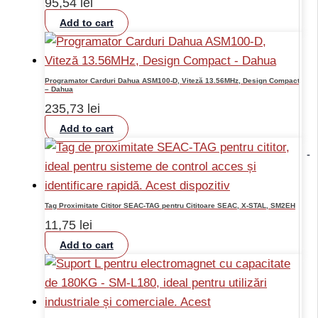
95,54
lei
Add to cart
Programator Carduri Dahua ASM100-D, Viteză 13.56MHz, Design Compact
– Dahua
235,73
lei
Add to cart
-
Tag Proximitate Cititor SEAC-TAG pentru Cititoare SEAC, X-STAL, SM2EH
11,75
lei
Add to cart