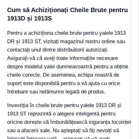
Cum să Achiziționați Cheile Brute pentru
1913D și 1913S
Pentru a achiziționa cheile brute pentru yalele 1913
DR și 1913 ST, vizitați magazinul nostru online sau
contactați unul dintre distribuitorii autorizați.
Asigurați-vă că aveți toate informațiile necesare
despre modelul yalei dumneavoastră pentru a obține
cheile corecte. De asemenea, echipa noastră de
suport este disponibilă pentru a vă ajuta cu orice
întrebare sau nelămurire legată de produs.
Investiția în cheile brute pentru yalele 1913 DR și
1913 ST reprezintă o alegere inteligentă pentru
oricine dorește să îmbunătățească siguranța locuinței
sau a afacerii sale. Nu așteptați să fiți nevoiți să
înlocuiți întreaga yală – asigurați-vă că aveți