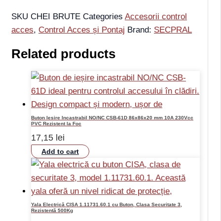
SKU
CHEI BRUTE
Categories
Accesorii control
acces
,
Control Acces și Pontaj
Brand:
SECPRAL
Related products
Buton Iesire Incastrabil NO/NC CSB-61D 86x86x20 mm 10A 230Vcc
PVC Rezistent la Foc
17,15
lei
Add to cart
Yala Electrică CISA 1.11731.60.1 cu Buton, Clasa Securitate 3,
Rezistentă 500Kg