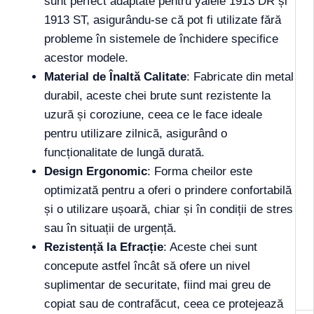
sunt perfect adaptate pentru yalele 1913 DR și
1913 ST, asigurându-se că pot fi utilizate fără
probleme în sistemele de închidere specifice
acestor modele.
Material de Înaltă Calitate
: Fabricate din metal
durabil, aceste chei brute sunt rezistente la
uzură și coroziune, ceea ce le face ideale
pentru utilizare zilnică, asigurând o
funcționalitate de lungă durată.
Design Ergonomic
: Forma cheilor este
optimizată pentru a oferi o prindere confortabilă
și o utilizare ușoară, chiar și în condiții de stres
sau în situații de urgență.
Rezistență la Efracție
: Aceste chei sunt
concepute astfel încât să ofere un nivel
suplimentar de securitate, fiind mai greu de
copiat sau de contrafăcut, ceea ce protejează