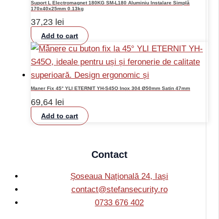
Suport L Electromagnet 180KG SM-L180 Aluminiu Instalare Simplă
170x40x25mm 0.13kg
37,23
lei
Add to cart
Maner Fix 45° YLI ETERNIT YH-S45O Inox 304 Ø50mm Satin 47mm
69,64
lei
Add to cart
Contact
Șoseaua Națională 24, Iași
contact@stefansecurity.ro
0733 676 402