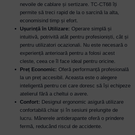
nevoile de cablare și sertizare. TC-CT68 îți
permite să treci rapid de la o sarcină la alta,
economisind timp și efort.
Ușurință în Utilizare:
Operare simplă și
intuitivă, potrivită atât pentru profesioniști, cât și
pentru utilizatori ocazionali. Nu este necesară o
experiență anterioară pentru a folosi acest
cleste, ceea ce îl face ideal pentru oricine.
Preț Economic:
Oferă performanță profesională
la un preț accesibil. Aceasta este o alegere
inteligentă pentru cei care doresc să își echipeze
atelierul fără a cheltui o avere.
Confort:
Designul ergonomic asigură utilizare
confortabilă chiar și în sesiuni prelungite de
lucru. Mânerele antiderapante oferă o prindere
fermă, reducând riscul de accidente.
Username or Email Address