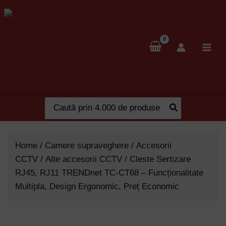
Skip
to
content
Search
for:
Home
/
Camere supraveghere
/
Accesorii
CCTV
/
Alte accesorii CCTV
/ Cleste Sertizare
RJ45, RJ11 TRENDnet TC-CT68 – Funcționalitate
Multipla, Design Ergonomic, Preț Economic