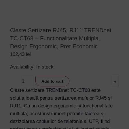
Cleste Sertizare RJ45, RJ11 TRENDnet
TC-CT68 – Funcționalitate Multipla,
Design Ergonomic, Preț Economic
102,43
lei
Cleste
Availability:
In stock
Sertizare
-
Add to cart
+
RJ45,
RJ11
Cleste sertizare TRENDnet TC-CT68 este
TRENDnet
soluția ideală pentru sertizarea mufelor RJ45 și
TC-
RJ11. Cu un design ergonomic și funcționalitate
CT68
multiplă, acest instrument permite tăierea și
-
dezizolarea cablurilor de telefonie și UTP, fiind
Funcționalitate