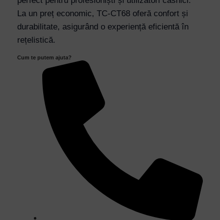
perfect pentru profesioniști și utilizatori casnici.
Multipla,
La un preț economic, TC-CT68 oferă confort și
Design
durabilitate, asigurând o experiență eficientă în
Ergonomic,
rețelistică.
Preț
Cum te putem ajuta?
Economic
quantity