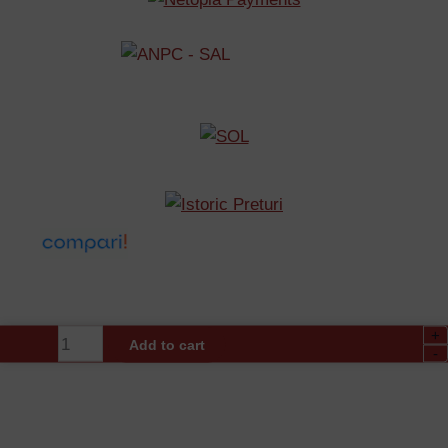
+
Cleste
Add to cart
-
Sertizare
RJ45,
RJ11
TRENDnet