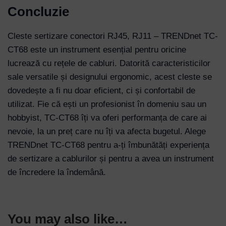
Concluzie
Password
Cleste sertizare conectori RJ45, RJ11 – TRENDnet TC-
CT68 este un instrument esențial pentru oricine
lucrează cu rețele de cabluri. Datorită caracteristicilor
Remember Me
sale versatile și designului ergonomic, acest cleste se
dovedește a fi nu doar eficient, ci și confortabil de
utilizat. Fie că ești un profesionist în domeniu sau un
Lost your password?
hobbyist, TC-CT68 îți va oferi performanța de care ai
nevoie, la un preț care nu îți va afecta bugetul. Alege
TRENDnet TC-CT68 pentru a-ți îmbunătăți experiența
de sertizare a cablurilor și pentru a avea un instrument
de încredere la îndemână.
You may also like…