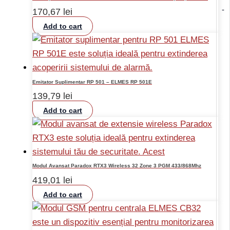
-
170,67
lei
Add to cart
Emitator Suplimentar RP 501 – ELMES RP 501E
139,79
lei
Add to cart
Modul Avansat Paradox RTX3 Wireless 32 Zone 3 PGM 433/868Mhz
419,01
lei
Add to cart