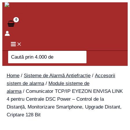
Skip
Comunicator
to
TCP/IP
content
EYEZON
ENVISA
LINK
4
pentru
Search
Centrale
for:
DSC
Power
Home
/
Sisteme de Alarmă Antiefracție
/
Accesorii
-
sistem de alarma
/
Module sisteme de
Control
alarma
/ Comunicator TCP/IP EYEZON ENVISA LINK
de
4 pentru Centrale DSC Power – Control de la
la
Distanță, Monitorizare Smartphone, Upgrade Distant,
Distanță,
Criptare 128 Bit
Monitorizare
Smartphone,