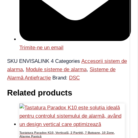
Trimite-ne un email
SKU
ENVISALINK 4
Categories
Accesorii sistem de
alarma
,
Module sisteme de alarma
,
Sisteme de
Alarmă Antiefracție
Brand:
DSC
Related products
Tastatura Paradox K10, Verticală, 2 Partitii, 7 Butoane, 10 Zone,
Alarme Panică