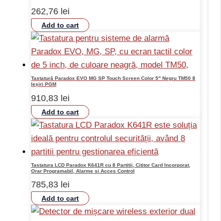
262,76
lei
Add to cart
Tastatură Paradox EVO MG SP Touch Screen Color 5″ Negru TM50 8
Ieșiri PGM
910,83
lei
Add to cart
Tastatura LCD Paradox K641R cu 8 Partitii, Cititor Card Incorporat,
Orar Programabil, Alarme si Acces Control
785,83
lei
Add to cart