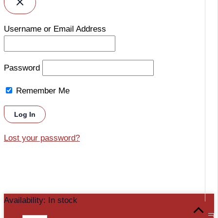
Username or Email Address
Password
Remember Me
Lost your password?
Comunicator
Availability:
In stock
Scroll
TCP/IP