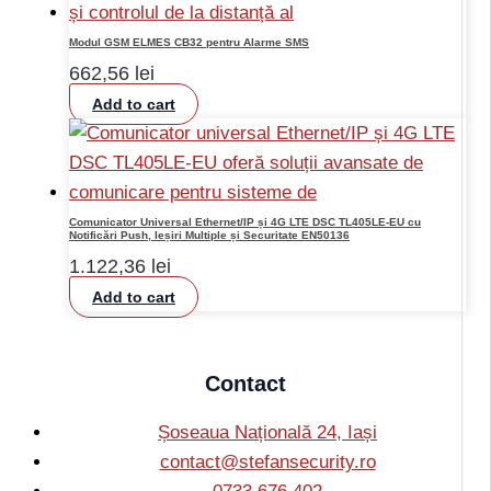
Modul GSM ELMES CB32 pentru Alarme SMS
662,56
lei
Add to cart
Comunicator Universal Ethernet/IP și 4G LTE DSC TL405LE-EU cu
Notificări Push, Ieșiri Multiple și Securitate EN50136
1.122,36
lei
Add to cart
Contact
Șoseaua Națională 24, Iași
contact@stefansecurity.ro