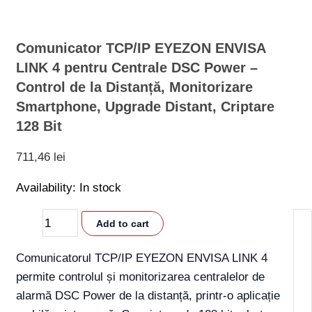
Upgrade
Distant,
Comunicator TCP/IP EYEZON ENVISA
Criptare
LINK 4 pentru Centrale DSC Power –
128
Control de la Distanță, Monitorizare
Bit
Smartphone, Upgrade Distant, Criptare
quantity
128 Bit
711,46
lei
Availability:
In stock
Add to cart
Comunicatorul TCP/IP EYEZON ENVISA LINK 4
permite controlul și monitorizarea centralelor de
alarmă DSC Power de la distanță, printr-o aplicație