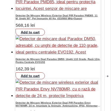
Detector De Mișcare Wireless Exterior Dual PIR Paradox PMD85, 11
M, Unghi 90°, Pet Immunity 40 Kg, 433/868 MHz+Suport
568,16
lei
Add to cart
Detector de Mișcare Dual Paradox DM50, Unghi 110 Grade, Rază 12m,
Pentru Centrale EVO192
162,39
lei
Add to cart
+
Detector de Mișcare Wireless Exterior Dual PIR Paradox Envy
NV780MR, 24 m, Imunitate la Animale, Antimasking, IP54, Alimentare
cu Baterii AA