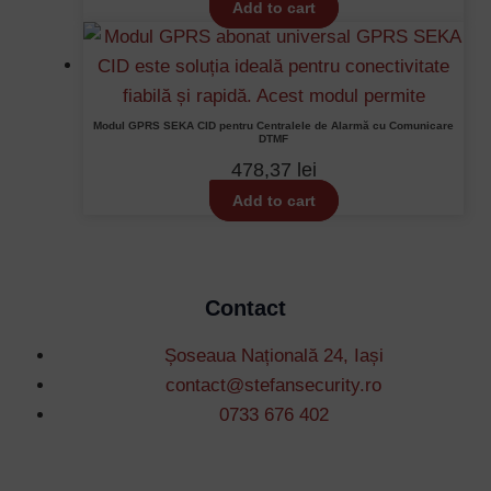
Add to cart
Modul GPRS SEKA CID pentru Centralele de Alarmă cu Comunicare
DTMF
478,37
lei
Add to cart
Contact
Șoseaua Națională 24, Iași
contact@stefansecurity.ro
0733 676 402