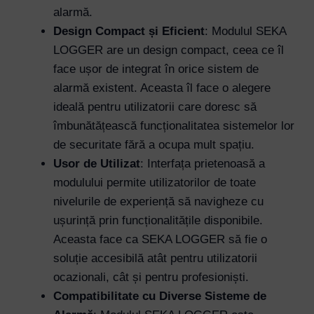
alarmă.
Design Compact și Eficient
: Modulul SEKA
Password
LOGGER are un design compact, ceea ce îl
face ușor de integrat în orice sistem de
Remember Me
alarmă existent. Aceasta îl face o alegere
ideală pentru utilizatorii care doresc să
îmbunătățească funcționalitatea sistemelor lor
Lost your password?
de securitate fără a ocupa mult spațiu.
Usor de Utilizat
: Interfața prietenoasă a
modulului permite utilizatorilor de toate
nivelurile de experiență să navigheze cu
ușurință prin funcționalitățile disponibile.
Aceasta face ca SEKA LOGGER să fie o
soluție accesibilă atât pentru utilizatorii
ocazionali, cât și pentru profesioniști.
Compatibilitate cu Diverse Sisteme de