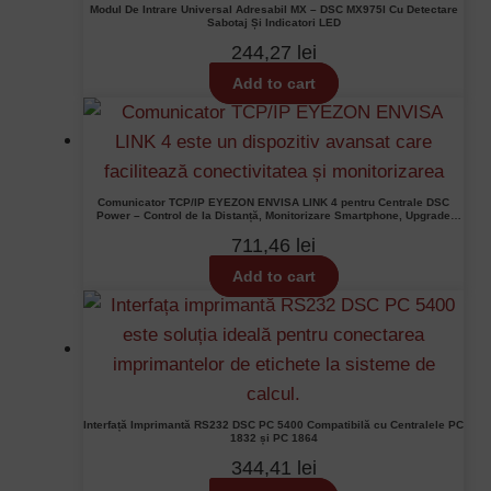
Modul De Intrare Universal Adresabil MX – DSC MX975I Cu Detectare
Sabotaj Și Indicatori LED
244,27
lei
Add to cart
Comunicator TCP/IP EYEZON ENVISA LINK 4 pentru Centrale DSC
Power – Control de la Distanță, Monitorizare Smartphone, Upgrade
Distant, Criptare 128 Bit
711,46
lei
Add to cart
Interfață Imprimantă RS232 DSC PC 5400 Compatibilă cu Centralele PC
1832 și PC 1864
344,41
lei