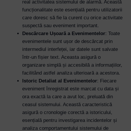
real activitatea sistemului de alarmă. Această
funcționalitate este esențială pentru utilizatorii
care doresc să fie la curent cu orice activitate
suspectă sau eveniment important.
Descărcare Ușoară a Evenimentelor
: Toate
evenimentele sunt ușor de descărcat prin
intermediul interfeței, iar datele sunt salvate
într-un fișier text. Aceasta asigură o
organizare simplă și accesibilă a informațiilor,
facilitând astfel analiza ulterioară a acestora.
Istoric Detaliat al Evenimentelor
: Fiecare
eveniment înregistrat este marcat cu data și
ora exactă la care a avut loc, preluată din
ceasul sistemului. Această caracteristică
asigură o cronologie corectă a istoricului,
esențială pentru investigarea incidentelor și
Username or Email Address
analiza comportamentului sistemului de