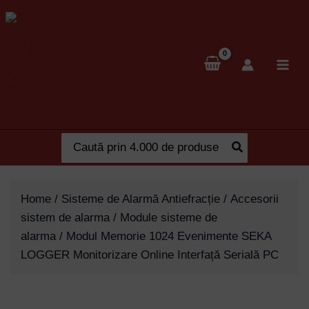
Skip
to
content
Search
for:
Home
/
Sisteme de Alarmă Antiefracție
/
Accesorii
sistem de alarma
/
Module sisteme de
alarma
/ Modul Memorie 1024 Evenimente SEKA
LOGGER Monitorizare Online Interfață Serială PC