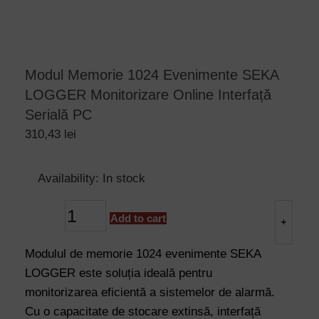
Modul Memorie 1024 Evenimente SEKA
LOGGER Monitorizare Online Interfață
Serială PC
310,43
lei
Modul
Availability:
In stock
Memorie
1024
Add to cart
Evenimente
+
-
SEKA
Modulul de memorie 1024 evenimente SEKA
LOGGER
LOGGER este soluția ideală pentru
Monitorizare
monitorizarea eficientă a sistemelor de alarmă.
Online
Cu o capacitate de stocare extinsă, interfață
Interfață