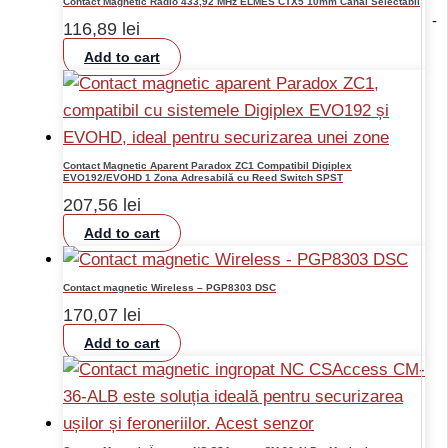
Contact Magnetic Radio 433,92 MHz ELMES CTX5 10mm Canal Selectabil
-
116,89
lei
Add to cart
Contact Magnetic Aparent Paradox ZC1 Compatibil Digiplex
EVO192/EVOHD 1 Zona Adresabilă cu Reed Switch SPST
207,56
lei
Add to cart
Contact magnetic Wireless – PGP8303 DSC
170,07
lei
Add to cart