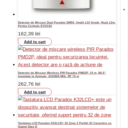
+
Detector de Mișcare Dual Paradox DM50, Unghi 110 Grade, Rază 12m,
Pentru Centrale EVO192
162,39
lei
Add to cart
Detector de Mișcare Wireless PIR Paradox PMD2P, 15 m, 88.5°,
Imunitate la Animale, 433/868 MHz, RF 70 m
262,76
lei
Add to cart
Tastatura LCD Paradox K32LCD+ 32 Zone 2 Partitii 32 Caractere cu
Suport Stay D