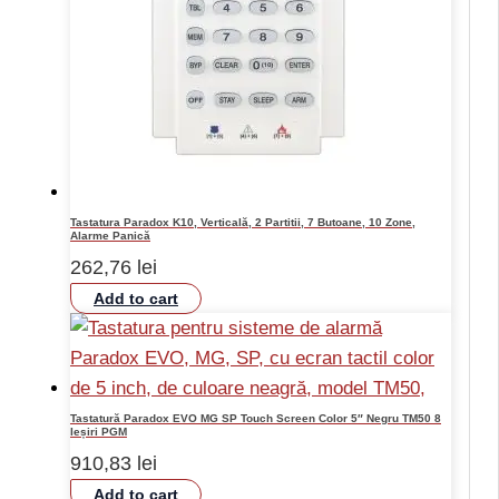
Tastatura Paradox K10, Verticală, 2 Partitii, 7 Butoane, 10 Zone,
Alarme Panică
262,76
lei
Add to cart
Tastatură Paradox EVO MG SP Touch Screen Color 5″ Negru TM50 8
Ieșiri PGM
910,83
lei
Add to cart