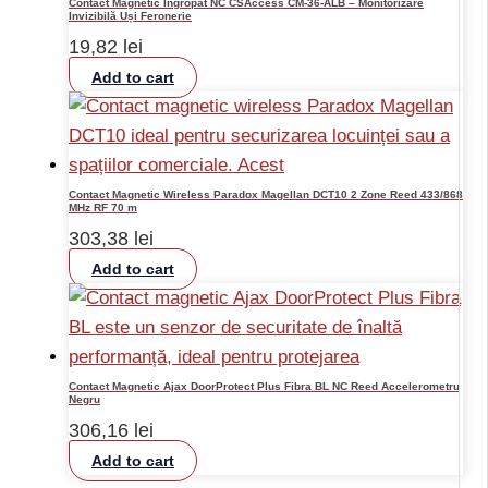
Contact Magnetic Îngropat NC CSAccess CM-36-ALB – Monitorizare
Invizibilă Uși Feronerie
19,82
lei
Add to cart
Contact Magnetic Wireless Paradox Magellan DCT10 2 Zone Reed 433/868
MHz RF 70 m
303,38
lei
Add to cart
Contact Magnetic Ajax DoorProtect Plus Fibra BL NC Reed Accelerometru
Negru
306,16
lei
Add to cart