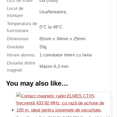
LED de stare
Da (rosu)
Locul de
Usa/fereastra
montare
Temperatura de
0°C la 49°C
functionare
Dimensiuni
81mm x 34mm x 25mm
Greutate
53g
Intrare alarma
1 comutator intern cu lama
Distanta dintre
Maxim 6,3 mm
magneti
You may also like…