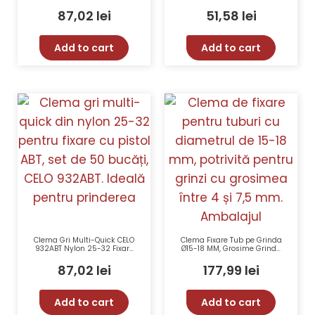
920FP
Sertizare Simplificată,
Design EZ, Construcție
87,02
lei
51,58
lei
Durabilă
Add to cart
Add to cart
Clema Gri Multi-Quick CELO
Clema Fixare Tub pe Grinda
932ABT Nylon 25-32 Fixare
Ø15-18 MM, Grosime Grinda
Cu Pistol, Certificată UL și
4-7,5 MM, Galvanizată –
KIWA, Rezistentă La 90°C,
CELO 97518CC
87,02
lei
177,99
lei
Instalare Rapidă
Add to cart
Add to cart