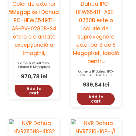
Cameră IP Full Color
Exterior 5 Megapixeli
Dahua IPC-HFW3549T1-
Camera IP Dahua IPC-
AS-PV-0280B-S4 cu
970,78
lei
HFW5541T-ASE-0280B
Senzor CMOS Progresiv,
5Megapixeli Exterior cu
Iluminare LED Albă și
AI, IR 80m, WDR 120dB,
939,84
lei
Protecție IP67
IP67
Add to
cart
Add to
cart