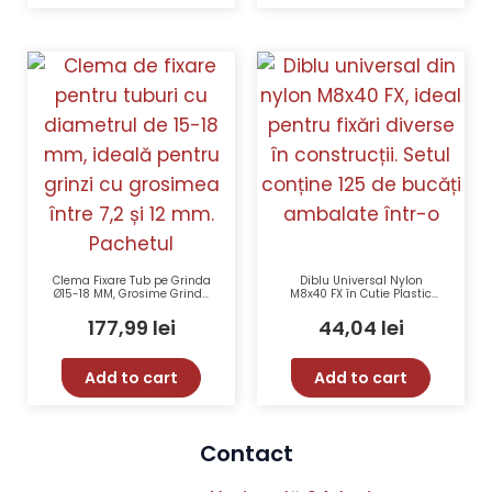
Clema Fixare Tub pe Grinda
Diblu Universal Nylon
Ø15-18 MM, Grosime Grinda
M8x40 FX în Cutie Plastic
7,2-12 MM – CELO 91218CC
125 Buc CELO 98EXPFX –
Expansiune 4 Laturi, Urechi
177,99
lei
44,04
lei
Anti-Rotire, Material
Rezistent
Add to cart
Add to cart
Contact