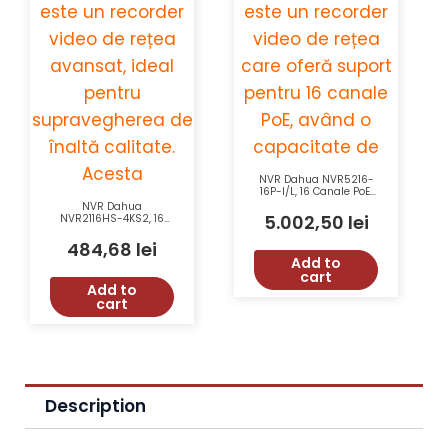
NVR Dahua NVR5216-
16P-I/L, 16 Canale PoE,
4K, 320 Mbps, AI,
NVR Dahua
Recunoaștere Facială
5.002,50
lei
NVR2116HS-4KS2, 16
Canale, 80 Mbps, 4K,
H.265, Monitorizare
484,68
lei
Avansată
Add to
cart
Add to
cart
Description