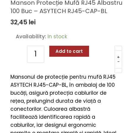
Manson Protecție Mufă RJ45 Albastru
100 Buc – ASYTECH RJ45-CAP-BL
32,45
lei
Manson
Availability:
In stock
Protecție
Mufă
Add to cart
RJ45
+
-
Albastru
100
Mansonul de protecție pentru mufă RJ45
Buc
ASYTECH RJ45-CAP-BL, în ambalaj de 100
-
bucăți, asigură protecția cablurilor de
ASYTECH
rețea, prelungind durata de viață a
RJ45-
conectorilor. Culoarea albastră
CAP-
facilitează identificarea rapidă a
BL
cablurilor, iar designul ergonomic
quantity
permite o montare simplă și rapidă. Ideal