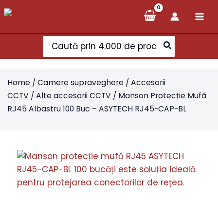
Skip
to
content
Search
for:
Home
/
Camere supraveghere
/
Accesorii
CCTV
/
Alte accesorii CCTV
/ Manson Protecție Mufă
RJ45 Albastru 100 Buc – ASYTECH RJ45-CAP-BL