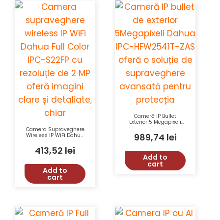
Cameră IP Bullet
Exterior 5 Megapixeli
Dahua IPC-HFW2541T-
Camera Supraveghere
ZAS-27135 cu Lentilă
989,74
lei
Wireless IP WiFi Dahua
Motorizată și IR 60m
IPC-S22FP, 2 MP, Full
HD, 30 m Vizibilitate
413,52
lei
Nocturnă, Pan-Tilt 355°
Add to
cart
Add to
cart