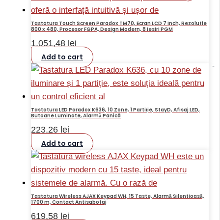
Tastatura Touch Screen Paradox TM70, Ecran LCD 7 Inch, Rezolutie
800 x 480, Procesor FGPA, Design Modern, 8 Iesiri PGM
1.051,48
lei
Add to cart
-
Tastatura LED Paradox K636, 10 Zone, 1 Partiție, StayD, Afisaj LED,
Butoane Luminate, Alarmă Panicã
223,26
lei
Add to cart
Tastatura Wireless AJAX Keypad WH, 15 Taste, Alarmă Silentioasă,
1700 m, Contact Antisabotaj
619,58
lei