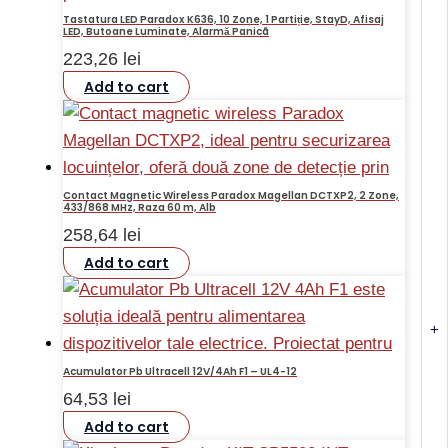
Tastatura LED Paradox K636, 10 Zone, 1 Partiție, StayD, Afisaj
LED, Butoane Luminate, Alarmă Panicã
223,26
lei
Add to cart
Contact Magnetic Wireless Paradox Magellan DCTXP2, 2 Zone,
433/868 MHz, Raza 60 m, Alb
258,64
lei
Add to cart
+
Acumulator Pb Ultracell 12V/4Ah F1 – UL4-12
64,53
lei
Add to cart