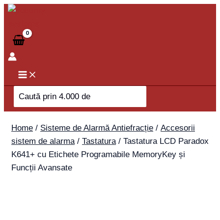
Skip
Tastatura
to
LCD
content
Paradox
K641+
cu
Etichete
Programabile
Search
MemoryKey
for:
și
Funcții
Home
/
Sisteme de Alarmă Antiefracție
/
Accesorii
Avansate
sistem de alarma
/
Tastatura
/ Tastatura LCD Paradox
quantity
K641+ cu Etichete Programabile MemoryKey și
Funcții Avansate