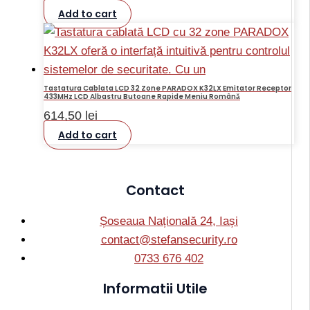
Add to cart
Tastatura Cablata LCD 32 Zone PARADOX K32LX Emitator Receptor
433MHz LCD Albastru Butoane Rapide Meniu Română
614,50
lei
Add to cart
Contact
Șoseaua Națională 24, Iași
contact@stefansecurity.ro
0733 676 402
Informatii Utile