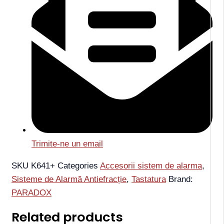
Trimite-ne un email
SKU
K641+
Categories
Accesorii sistem de alarma
,
Sisteme de Alarmă Antiefracție
,
Tastatura
Brand:
PARADOX
Related products