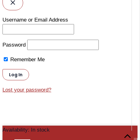
Username or Email Address
Password
Remember Me
Lost your password?
Tastatura
Availability:
In stock
Scroll
LCD