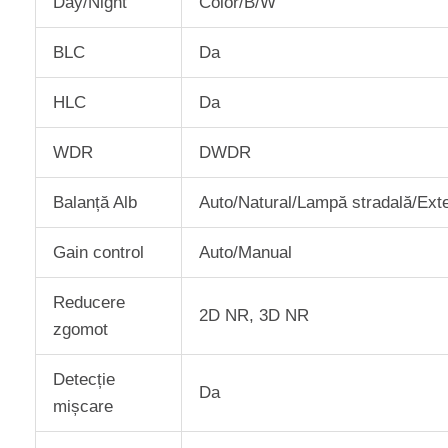
Day/Night
Color/B/W
BLC
Da
HLC
Da
WDR
DWDR
Balanță Alb
Auto/Natural/Lampă stradală/Exte
Gain control
Auto/Manual
Reducere
2D NR, 3D NR
zgomot
Detecție
Da
mișcare