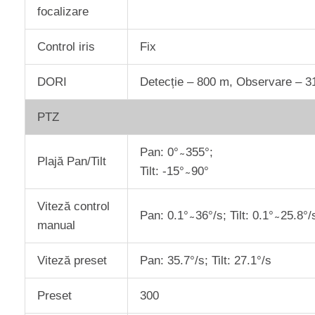
focalizare
Control iris
Fix
DORI
Detecție – 800 m, Observare – 3
PTZ
Pan: 0° ̴ 355°;
Plajă Pan/Tilt
Tilt: -15° ̴ 90°
Viteză control
Pan: 0.1° ̴ 36°/s; Tilt: 0.1° ̴ 25.8°/
manual
Viteză preset
Pan: 35.7°/s; Tilt: 27.1°/s
Preset
300