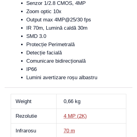
Senzor 1/2.8 CMOS, 4MP
Zoom optic 10x
Output max 4MP@25/30 fps
IR 70m, Lumină caldă 30m
SMD 3.0
Protecție Perimetrală
Detecție facială
Comunicare bidirecțională
IP66
Lumini avertizare roșu albastru
Weight
0,66 kg
Rezolutie
4 MP (2K)
Infrarosu
70 m