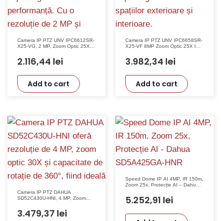
Camera IP PTZ UNV IPC6612SR-
Camera IP PTZ UNV IPC6658SR-
X25-VG, 2 MP, Zoom Optic 25X,
X25-VF 8MP Zoom Optic 25X IR
Auto-tracking, IR 150m,
200m 360° AutoTracking
LightHunter
2.116,44
lei
3.982,34
lei
Add to cart
Add to cart
Speed Dome IP AI 4MP, IR 150m,
Zoom 25x, Protecție AI – Dahua
SD5A425GA-HNR
Camera IP PTZ DAHUA
5.252,91
lei
SD52C430U-HNI, 4 MP, Zoom
Optic 30X, 360°, Nocturnă, PoE
3.479,37
lei