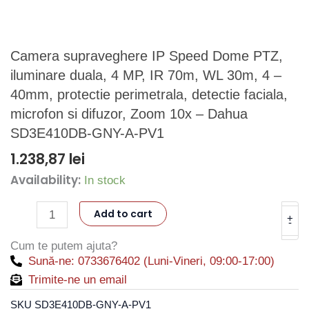
Camera supraveghere IP Speed Dome PTZ,
iluminare duala, 4 MP, IR 70m, WL 30m, 4 –
40mm, protectie perimetrala, detectie faciala,
microfon si difuzor, Zoom 10x – Dahua
SD3E410DB-GNY-A-PV1
1.238,87
lei
Availability:
Camera
In stock
supraveghere
Add to cart
IP
+
-
Speed
Cum te putem ajuta?
Dome
Sună-ne: 0733676402 (Luni-Vineri, 09:00-17:00)
PTZ,
Trimite-ne un email
iluminare
SKU
SD3E410DB-GNY-A-PV1