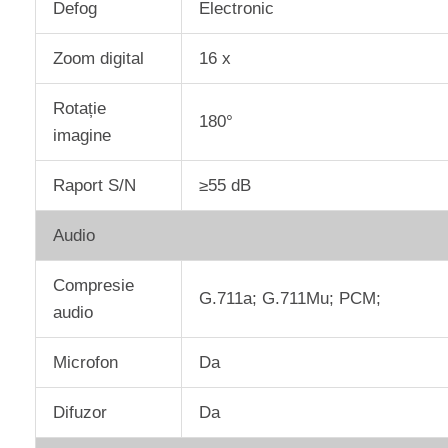
Defog
Electronic
Zoom digital
16 x
Rotație
180°
imagine
Raport S/N
≥55 dB
Audio
Compresie
G.711a; G.711Mu; PCM;
audio
Microfon
Da
Difuzor
Da