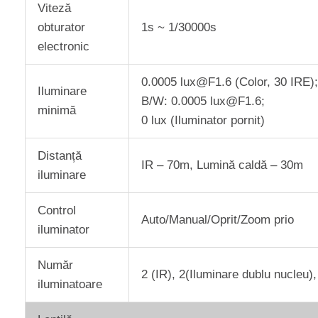
Viteză
obturator
1s ~ 1/30000s
electronic
0.0005 lux@F1.6 (Color, 30 IRE);
Iluminare
B/W: 0.0005 lux@F1.6;
minimă
0 lux (Iluminator pornit)
Distanță
IR – 70m, Lumină caldă – 30m
iluminare
Control
Auto/Manual/Oprit/Zoom prio
iluminator
Număr
2 (IR), 2(Iluminare dublu nucleu),
iluminatoare