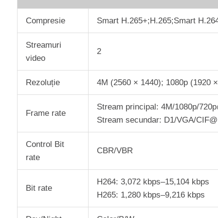
Compresie
Smart H.265+;H.265;Smart H.2
Streamuri
2
video
Rezoluție
4M (2560 × 1440); 1080p (1920 ×
Stream principal: 4M/1080p/720
Frame rate
Stream secundar: D1/VGA/CIF@(
Control Bit
CBR/VBR
rate
H264: 3,072 kbps–15,104 kbps
Bit rate
H265: 1,280 kbps–9,216 kbps