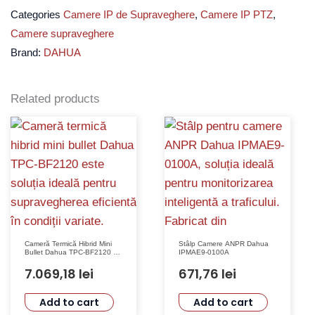
duala,
Categories
Camere IP de Supraveghere
,
Camere IP PTZ
,
4
Camere supraveghere
MP,
Brand:
DAHUA
IR
70m,
WL
Related products
30m,
4
-
40mm,
protectie
perimetrala,
detectie
Cameră Termică Hibrid Mini
Stâlp Camere ANPR Dahua
faciala,
Bullet Dahua TPC-BF2120 cu
IPMAE9-0100A
Senzor VOx, 160×120 Pixeli,
microfon
Lentilă Fixă 1mm, Distanță
7.069,18
lei
671,76
lei
Detecție 200m
si
Add to cart
Add to cart
difuzor,