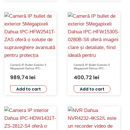
Zoom
10x
-
Dahua
SD3E410DB-
GNY-
A-
PV1
Cameră IP Bullet Exterior 5
Cameră IP Bullet Exterior 5
quantity
Megapixeli Dahua IPC-
Megapixeli Dahua IPC-
HFW2541T-ZAS-27135 cu
HFW1530S-0280B-S6 cu
Lentilă Motorizată și IR 60m
Lentilă Fixă 2.8 mm, IR 30m,
989,74
lei
400,72
lei
WDR, IP67
Add to cart
Add to cart