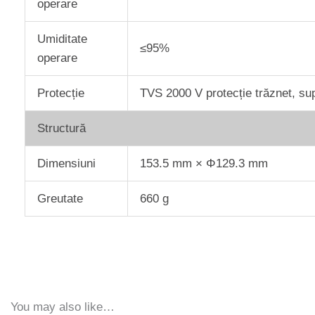
operare
Umiditate
≤95%
operare
Protecție
TVS 2000 V protecție trăznet, sup
Structură
Dimensiuni
153.5 mm × Φ129.3 mm
Greutate
660 g
You may also like…