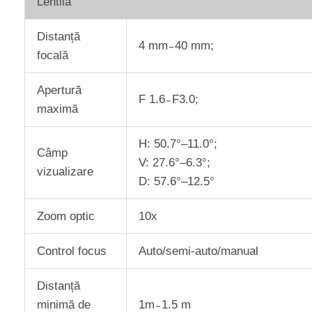
Lentilă
Distanță
4 mm ̴ 40 mm;
focală
Apertură
F 1.6 ̴ F3.0;
maximă
H: 50.7°–11.0°;
Câmp
V: 27.6°–6.3°;
vizualizare
D: 57.6°–12.5°
Zoom optic
10x
Control focus
Auto/semi-auto/manual
Distanță
minimă de
1m ̴ 1.5 m