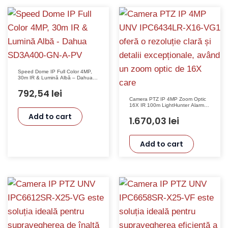
Speed Dome IP Full Color 4MP,
30m IR & Lumină Albă – Dahua
SD3A400-GN-A-PV
792,54
lei
Camera PTZ IP 4MP Zoom Optic
16X IR 100m LightHunter Alarma
AutoTracking IK10 UNV
Add to cart
IPC6434LR-X16-VG1
1.670,03
lei
Add to cart