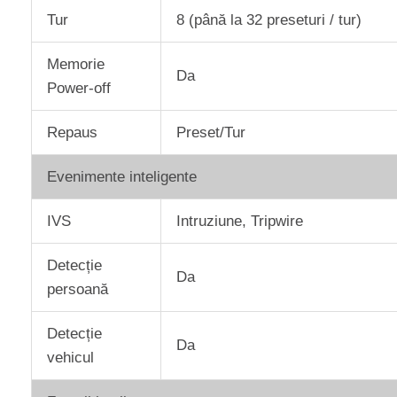
Tur
8 (până la 32 preseturi / tur)
Memorie
Da
Power-off
Repaus
Preset/Tur
Evenimente inteligente
IVS
Intruziune, Tripwire
Detecție
Da
persoană
Detecție
Da
vehicul