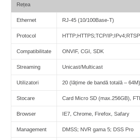
Rețea
Ethernet
RJ-45 (10/100Base-T)
Protocol
HTTP;HTTPS;TCP/IP;IPv4;RTS
Compatibilitate
ONVIF, CGI, SDK
Streaming
Unicast/Multicast
Utilizatori
20 (lățime de bandă totală – 64M
Stocare
Card Micro SD (max.256GB), FT
Browser
IE7, Chrome, Firefox, Safary
Management
DMSS; NVR gama 5; DSS Pro