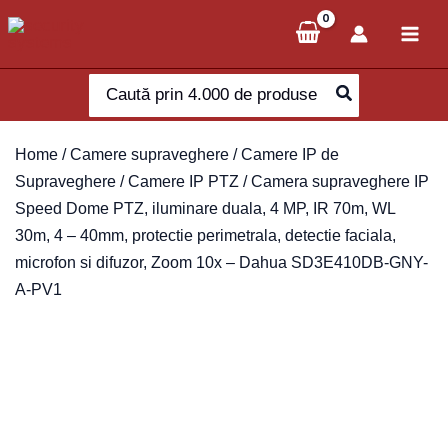
Skip
to
content
Search
for:
Home
/
Camere supraveghere
/
Camere IP de
Supraveghere
/
Camere IP PTZ
/ Camera supraveghere IP
Speed Dome PTZ, iluminare duala, 4 MP, IR 70m, WL
30m, 4 – 40mm, protectie perimetrala, detectie faciala,
microfon si difuzor, Zoom 10x – Dahua SD3E410DB-GNY-
A-PV1