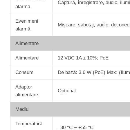
Captură, înregistrare, audio, ilum
alarmă
Eveniment
Mișcare, sabotaj, audio, deconecta
alarmă
Alimentare
Alimentare
12 VDC 1A ± 10%; PoE
Consum
De bază: 3.6 W (PoE) Max: (Ilum
Adaptor
Opțional
alimentare
Mediu
Temperatură
–30 °C ~ +55 °C