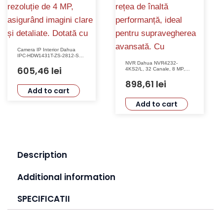
Camera IP Interior Dahua
IPC-HDW1431T-ZS-2812-S4,
4 MP, IR 50m, Lentilă
NVR Dahua NVR4232-
Varifocală 2.8mm-12mm
605,46
lei
4KS2/L, 32 Canale, 8 MP,
160 Mbps, Funcții Smart,
Detectie Facială, SMD Plus
898,61
lei
Add to cart
Add to cart
Description
Additional information
SPECIFICATII