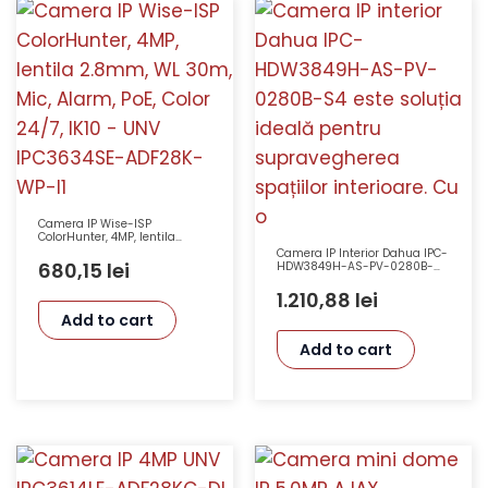
Camera IP Wise-ISP
ColorHunter, 4MP, lentila
2.8mm, WL 30m, Mic, Alarm,
Camera IP Interior Dahua IPC-
PoE, Color 24/7, IK10 – UNV
680,15
lei
HDW3849H-AS-PV-0280B-
IPC3634SE-ADF28K-WP-I1
S4, 8MP, Full Color, TiOC,
Microfon, 30m IR
1.210,88
lei
Add to cart
Add to cart