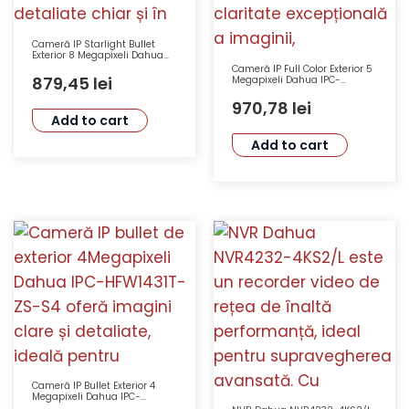
Cameră IP Starlight Bullet
Exterior 8 Megapixeli Dahua
IPC-HFW3841E-AS 3.6mm cu
Cameră IP Full Color Exterior 5
IR 30m și WDR 120dB
879,45
lei
Megapixeli Dahua IPC-
HFW3549T1-AS-PV-0280B-S4
cu Senzor CMOS Progresiv,
970,78
lei
Iluminare LED Albă și Protecție
Add to cart
IP67
Add to cart
Cameră IP Bullet Exterior 4
Megapixeli Dahua IPC-
HFW1431T-ZS-S4 cu Lentilă