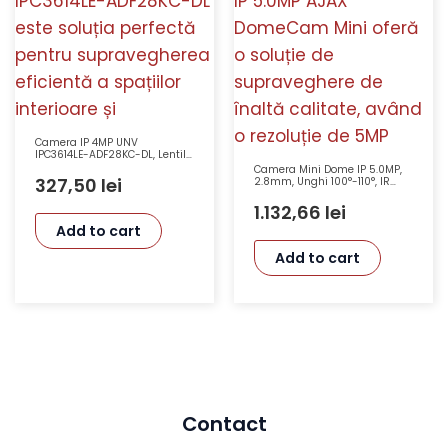
Camera IP 4MP UNV
IPC3614LE-ADF28KC-DL, Lentilă
2.8mm, IR 30m, Audio, IP67
Camera Mini Dome IP 5.0MP,
327,50
lei
2.8mm, Unghi 100°-110°, IR
15m, PoE, AJAX DomeCam Mini
(5MP/2.8) WH
1.132,66
lei
Add to cart
Add to cart
Contact