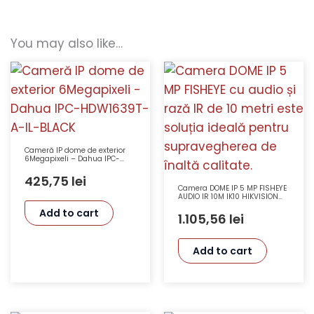
You may also like…
Cameră IP dome de exterior
6Megapixeli – Dahua IPC-
HDW1639T-A-IL-BLACK
425,75
lei
Camera DOME IP 5 MP FISHEYE
AUDIO IR 10M IK10 HIKVISION
IPC815SB-ADF14K-I0
Add to cart
1.105,56
lei
Add to cart