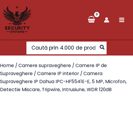
Skip
to
content
Search
for:
Home
/
Camere supraveghere
/
Camere IP de
Supraveghere
/
Camere IP interior
/ Camera
Supraveghere IP Dahua IPC-HF5541E-E, 5 MP, Microfon,
Detectie Miscare, Tripwire, Intrusiune, WDR 120dB