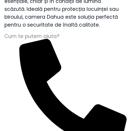
esențiale, chiar și în condiții de lumină
Detectie
scăzută. Ideală pentru protecția locuinței sau
Miscare,
biroului, camera Dahua este soluția perfectă
Tripwire,
pentru o securitate de înaltă calitate.
Intrusiune,
WDR
Cum te putem ajuta?
120dB
quantity