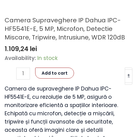
Camera Supraveghere IP Dahua IPC-
HF5541E-E, 5 MP, Microfon, Detectie
Miscare, Tripwire, Intrusiune, WDR 120dB
1.109,24
lei
Camera
Availability:
In stock
Supraveghere
Add to cart
IP
+
-
Dahua
Camera de supraveghere IP Dahua IPC-
IPC-
HF5541E-E, cu rezoluție de 5 MP, asigură o
HF5541E-
monitorizare eficientă a spațiilor interioare.
E,
Echipată cu microfon, detecție a mișcării,
5
tripwire și funcții avansate de securitate,
MP,
aceasta oferă imagini clare și detalii
Microfon,