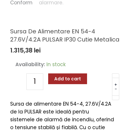
Sursa De Alimentare EN 54-4
27.6V/4.2A PULSAR IP30 Cutie Metalica
1.315,38
lei
Sursa
Availability:
In stock
De
Alimentare
Add to cart
EN
+
-
54-
4
Sursa de alimentare EN 54-4, 27.6V/4.2A
27.6V/4.2A
de la PULSAR este ideală pentru
PULSAR
sistemele de alarmă de incendiu, oferind
IP30
o tensiune stabilă și fiabilă. Cu o cutie
Cutie