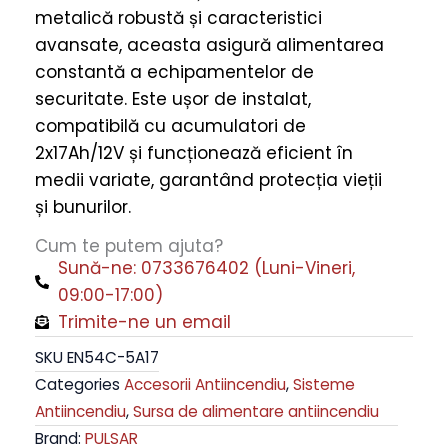
metalică robustă și caracteristici
Metalica
avansate, aceasta asigură alimentarea
quantity
constantă a echipamentelor de
securitate. Este ușor de instalat,
compatibilă cu acumulatori de
2x17Ah/12V și funcționează eficient în
medii variate, garantând protecția vieții
și bunurilor.
Cum te putem ajuta?
Sună-ne: 0733676402 (Luni-Vineri,
09:00-17:00)
Trimite-ne un email
SKU
EN54C-5A17
Categories
Accesorii Antiincendiu
,
Sisteme
Antiincendiu
,
Sursa de alimentare antiincendiu
Brand:
PULSAR