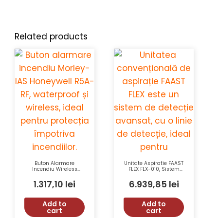
Related products
Buton Alarmare
Unitate Aspiratie FAAST
Incendiu Wireless
FLEX FLX-010, Sistem
Waterproof Morley-IAS
Stand Alone cu 1 Linie
Honeywell R5A-RF IP67
Detectie, Honeywell
1.317,10
lei
6.939,85
lei
Add to
Add to
cart
cart