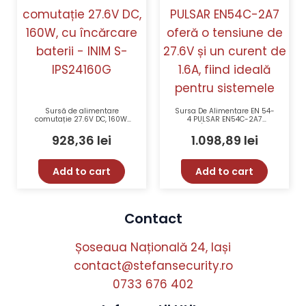
Sursă de alimentare
Sursa De Alimentare EN 54-
comutație 27.6V DC, 160W,
4 PULSAR EN54C-2A7
cu încărcare baterii – INIM
27.6V/1.6A Cutie Metalica
S-IPS24160G
2x7Ah/12V
928,36
lei
1.098,89
lei
Add to cart
Add to cart
Contact
Șoseaua Națională 24, Iași
contact@stefansecurity.ro
0733 676 402