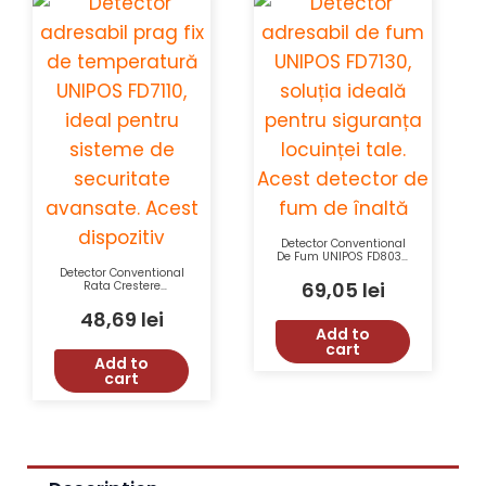
Detector Conventional
De Fum UNIPOS FD8030
Tensiune 15-30VDC
Detector Conventional
Sensibilitate EN54-7
69,05
lei
Rata Crestere
Arie 176mp IP43
Temperatura UNIPOS
FD8020R Tensiune 15-
48,69
lei
30VDC Clasa A2R IP43
Add to
cart
Add to
cart