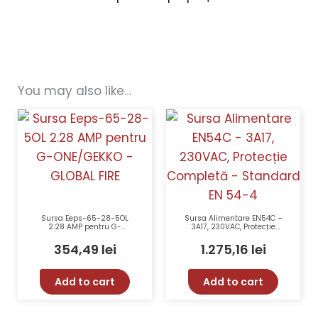
You may also like…
Sursa Eeps-65-28-5OL
Sursa Alimentare EN54C –
2.28 AMP pentru G-
3A17, 230VAC, Protecție
ONE/GEKKO – GLOBAL FIRE
Completă – Standard EN
54-4
354,49
lei
1.275,16
lei
Add to cart
Add to cart