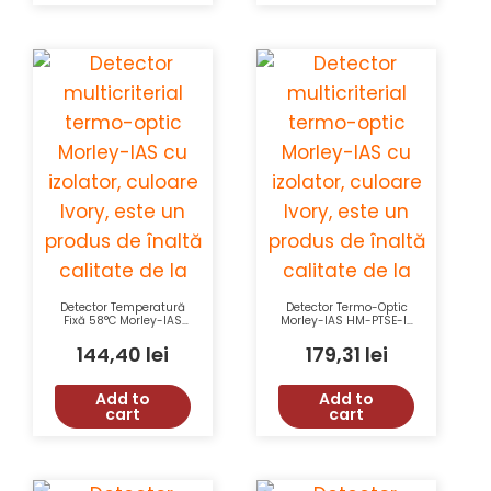
Detector Temperatură
Detector Termo-Optic
Fixă 58°C Morley-IAS
Morley-IAS HM-PTSE-I-
Honeywell HM-FHSE-I-
AP cu Izolator,
AP, Izolator, Culoare
Honeywell, Fildes, EN54
144,40
lei
179,31
lei
Ivory, EN54-17, EN54-5
Add to
Add to
cart
cart