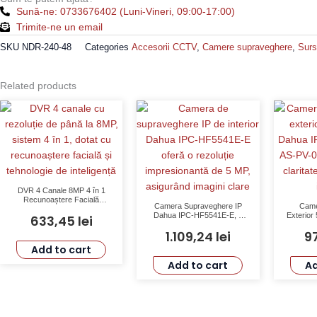
comutatie,
Sună-ne: 0733676402 (Luni-Vineri, 09:00-17:00)
48V/5A,
Trimite-ne un email
240W,
SKU
NDR-240-48
Categories
Accesorii CCTV
,
Camere supraveghere
,
Surs
sina
DIN
-
Related products
MEAN
WELL
NDR-
240-
48
quantity
DVR 4 Canale 8MP 4 în 1
Recunoaștere Facială
Camera Supraveghere IP
Came
Inteligență Artificială IoT
Dahua IPC-HF5541E-E, 5
Exterior
633,45
lei
Dahua XVR5104HS-4KL-I3
MP, Microfon, Detectie
IPC-H
1.109,24
lei
9
Miscare, Tripwire,
0280B-S
Intrusiune, WDR 120dB
Progre
Add to cart
Albă 
Add to cart
Ad