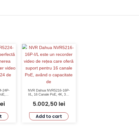
4-24P-
NVR Dahua NVR5216-16P-
PoE,
I/L, 16 Canale PoE, 4K, 320
ghere
Mbps, AI, Recunoaștere
lei
5.002,50
lei
Facială
t
Add to cart