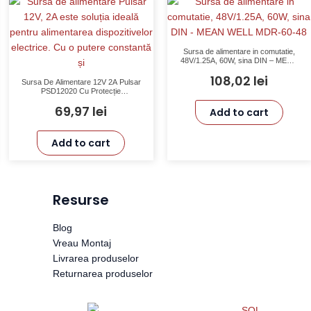
Sursa de alimentare in comutatie,
48V/1.25A, 60W, sina DIN – MEAN
WELL MDR-60-48
108,02
lei
Sursa De Alimentare 12V 2A Pulsar
PSD12020 Cu Protecție
Supratensiune Suprasarcină
69,97
lei
Scurtcircuit
Add to cart
Add to cart
Resurse
Blog
Vreau Montaj
Livrarea produselor
Returnarea produselor