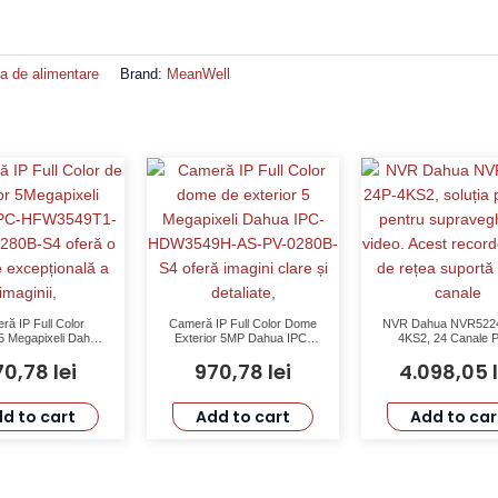
a de alimentare
Brand:
MeanWell
ră IP Full Color
Cameră IP Full Color Dome
NVR Dahua NVR522
 5 Megapixeli Dahua
Exterior 5MP Dahua IPC-
4KS2, 24 Canale 
FW3549T1-AS-PV-
HDW3549H-AS-PV-0280B-
H.265, 4K, Suprave
70,78
lei
970,78
lei
4.098,05
4 cu Senzor CMOS
S5 cu WDR 120dB și
Profesională
siv, Iluminare LED
Iluminare Minimă 0.003 Lux
și Protecție IP67
d to cart
Add to cart
Add to car