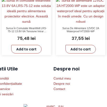
Sursa În Comutatie MeanWell LRS-
Sursa De Alimentare 12VDC 2A
75-12 13.8V 6A Tensiune Intrare
Waterproof HT2000-WP
85-264V AC Temperatura Operare
75,48
lei
37,55
lei
-30° +70°
Add to cart
Add to cart
ii Utile
Despre noi
ondiții
Contul meu
onfidențialitate
Despre noi
service
Contact
i sesizări