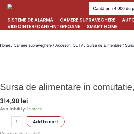
Skip
Search
for:
to
content
SISTEME DE ALARMĂ
CAMERE SUPRAVEGHERE
AUTO
VIDEOINTERFOANE-INTERFOANE
SMART HOME
Home
/
Camere supraveghere
/
Accesorii CCTV
/
Sursa de alimentare
/ Surs
Sursa de alimentare in comutat
314,90
lei
Availability:
Sursa
In stock
de
Add to cart
alimentare
in
Cum te putem ajuta?