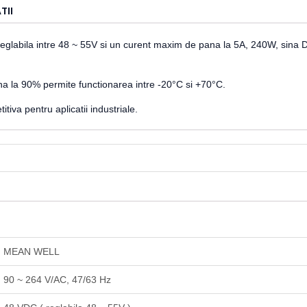
TII
eglabila intre 48 ~ 55V si un curent maxim de pana la 5A, 240W, sina
na la 90% permite functionarea intre -20°C si +70°C.
itiva pentru aplicatii industriale.
MEAN WELL
90 ~ 264 V/AC, 47/63 Hz