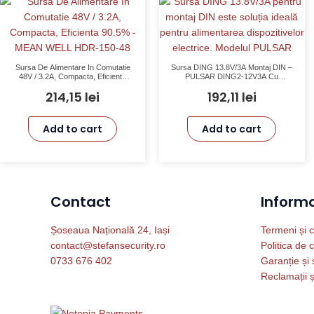
Sursa De Alimentare In Comutatie
Sursa DING 13.8V/3A Montaj DIN –
48V / 3.2A, Compacta, Eficienta
PULSAR DING2-12V3A Cu
90.5% – MEAN WELL HDR-150-48
Protecție SCP, OLP, OVP, UVP
214,15
lei
192,11
lei
Add to cart
Add to cart
Contact
Informat
Șoseaua Națională 24, Iași
Termeni și c
contact@stefansecurity.ro
Politica de c
0733 676 402
Garanție și 
Reclamații ș