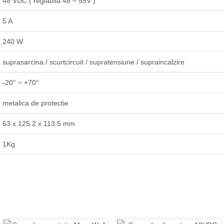
48 VDC ( reglabila 48 ~ 55V )
5 A
240 W
suprasarcina / scurtcircuit / supratensiune / supraincalzire
-20° ~ +70°
metalica de protectie
63 x 125.2 x 113.5 mm
1Kg