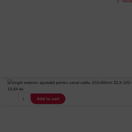
Recla
Unghi
Exterior
19,84
lei
Ajustabil
Add to cart
90°
pentru
Canal
Cablu
102x50mm