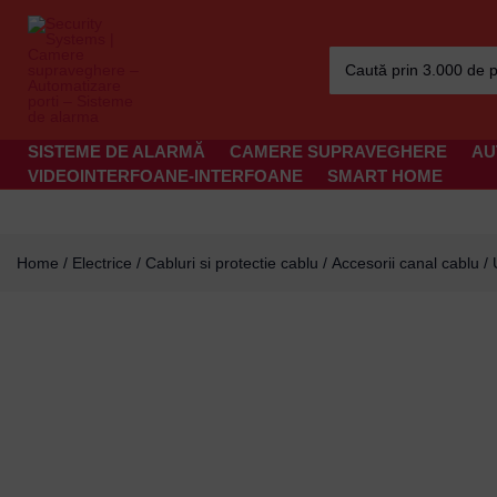
Skip
to
Search
content
for:
SISTEME DE ALARMĂ
CAMERE SUPRAVEGHERE
AU
VIDEOINTERFOANE-INTERFOANE
SMART HOME
Home
/
Electrice
/
Cabluri si protectie cablu
/
Accesorii canal cablu
/ 