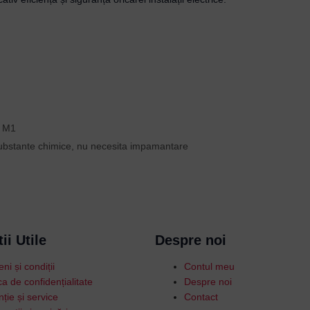
0 M1
si substante chimice, nu necesita impamantare
ii Utile
Despre noi
ni și condiții
Contul meu
ica de confidențialitate
Despre noi
ție și service
Contact