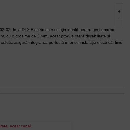
+
-
2-02 de la DLX Electric este soluția ideală pentru gestionarea
istent, cu o grosime de 2 mm, acest produs oferă durabilitate și
estetic asigură integrarea perfectă în orice instalație electrică, fiind
e