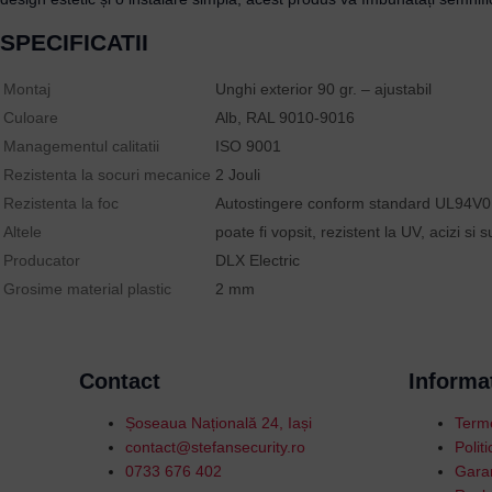
SPECIFICATII
Montaj
Unghi exterior 90 gr. – ajustabil
Culoare
Alb, RAL 9010-9016
Managementul calitatii
ISO 9001
Rezistenta la socuri mecanice
2 Jouli
Rezistenta la foc
Autostingere conform standard UL94V
Altele
poate fi vopsit, rezistent la UV, acizi 
Producator
DLX Electric
Grosime material plastic
2 mm
Contact
Informat
Șoseaua Națională 24, Iași
Terme
contact@stefansecurity.ro
Polit
0733 676 402
Garan