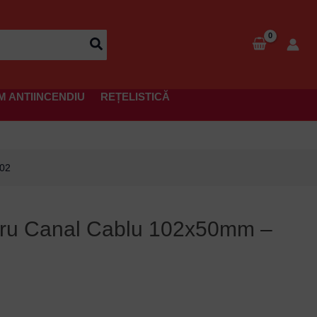
M ANTIINCENDIU
REȚELISTICĂ
-02
entru Canal Cablu 102x50mm –