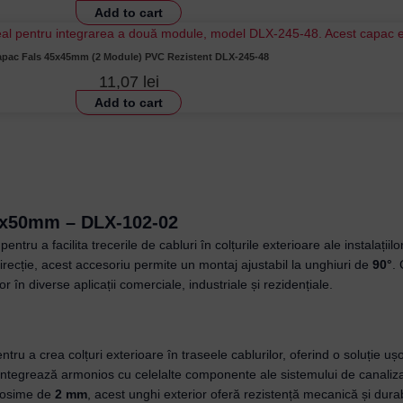
Add to cart
pac Fals 45x45mm (2 Module) PVC Rezistent DLX-245-48
11,07
lei
Add to cart
02x50mm – DLX-102-02
ntru a facilita trecerile de cabluri în colțurile exterioare ale instalații
 direcție, acest accesoriu permite un montaj ajustabil la unghiuri de
90°
.
r în diverse aplicații comerciale, industriale și rezidențiale.
Username or Email Address
ntru a crea colțuri exterioare în traseele cablurilor, oferind o soluție ușor
 integrează armonios cu celelalte componente ale sistemului de canaliz
 grosime de
2 mm
, acest unghi exterior oferă rezistență mecanică și durabil
Password