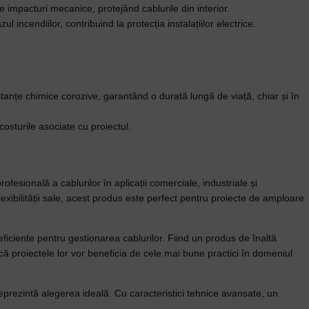
 impacturi mecanice, protejând cablurile din interior.
l incendiilor, contribuind la protecția instalațiilor electrice.
ubstanțe chimice corozive, garantând o durată lungă de viață, chiar și în
costurile asociate cu proiectul.
ofesională a cablurilor în aplicații comerciale, industriale și
flexibilității sale, acest produs este perfect pentru proiecte de amploare
 eficiente pentru gestionarea cablurilor. Fiind un produs de înaltă
re că proiectele lor vor beneficia de cele mai bune practici în domeniul
2 reprezintă alegerea ideală. Cu caracteristici tehnice avansate, un