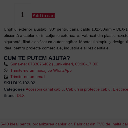
Exterior
Ajustabil
90°
Add to cart
pentru
Canal
Unghiul exterior ajustabil 90° pentru canal cablu 102x50mm – DLX-10
Cablu
eficientă a cablurilor în colțurile exterioare. Fabricat din plastic rez
102x50mm
siguranță, fiind clasificat ca autostingător. Montajul simplu și designul 
-
ideal pentru proiecte comerciale, industriale și rezidențiale.
DLX-
CUM TE PUTEM AJUTA?
102-
Sună-ne: 0733676402 (Luni-Vineri, 09:00-17:00)
02
Trimite-ne un mesaj pe WhatsApp
quantity
Trimite-ne un email
SKU
DLX-102-02
Categories
Accesorii canal cablu
,
Cabluri si protectie cablu
,
Electric
Brand:
DLX