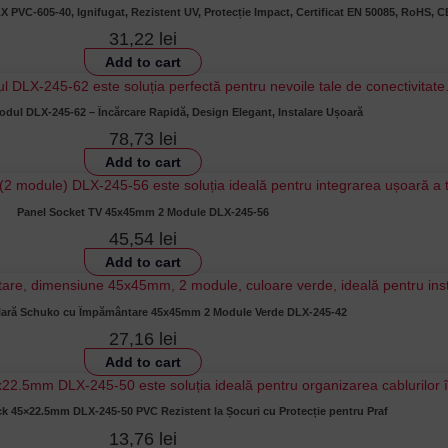
PVC-605-40, Ignifugat, Rezistent UV, Protecție Impact, Certificat EN 50085, RoHS, C
31,22
lei
Add to cart
dul DLX-245-62 – Încărcare Rapidă, Design Elegant, Instalare Ușoară
78,73
lei
Add to cart
Panel Socket TV 45x45mm 2 Module DLX-245-56
45,54
lei
Add to cart
lară Schuko cu Împământare 45x45mm 2 Module Verde DLX-245-42
27,16
lei
Add to cart
k 45×22.5mm DLX-245-50 PVC Rezistent la Șocuri cu Protecție pentru Praf
13,76
lei