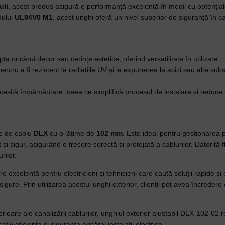
uli
, acest produs asigură o performanță excelentă în medii cu potențiale
dului
UL94V0 M1
, acest unghi oferă un nivel superior de siguranță în cazu
Remember Me
Lost your password?
ta oricărui decor sau cerințe estetice, oferind versatilitate în utilizare.
 pentru a fi rezistent la radiațiile UV și la expunerea la acizi sau alte s
necesită împământare, ceea ce simplifică procesul de instalare și reduce 
le de cablu
DLX
cu o lățime de
102 mm
. Este ideal pentru gestionarea pr
 și sigur, asigurând o trecere corectă și protejată a cablurilor. Datorită 
rilor.
e excelentă pentru electricieni și tehnicieni care caută soluții rapide și
i sigure. Prin utilizarea acestui unghi exterior, clienții pot avea încrede
xterioare ale canalizării cablurilor, unghiul exterior ajustabil DLX-102-0
iv eficiența și siguranța oricărei instalații electrice.