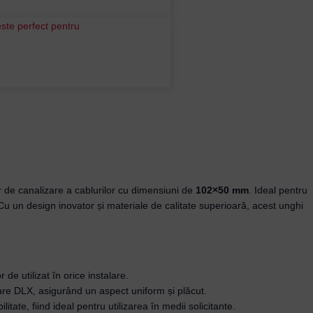
lor de canalizare a cablurilor cu dimensiuni de
102×50 mm
. Ideal pentru
 Cu un design inovator și materiale de calitate superioară, acest unghi
 de utilizat în orice instalare.
are DLX, asigurând un aspect uniform și plăcut.
itate, fiind ideal pentru utilizarea în medii solicitante.