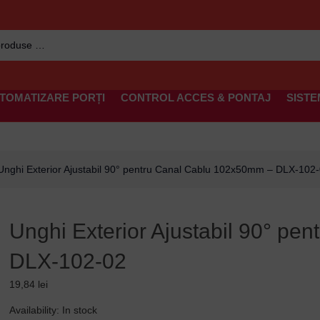
TOMATIZARE PORȚI
CONTROL ACCES & PONTAJ
SISTE
Unghi Exterior Ajustabil 90° pentru Canal Cablu 102x50mm – DLX-102
Unghi Exterior Ajustabil 90° p
DLX-102-02
19,84
lei
Unghi
Availability:
In stock