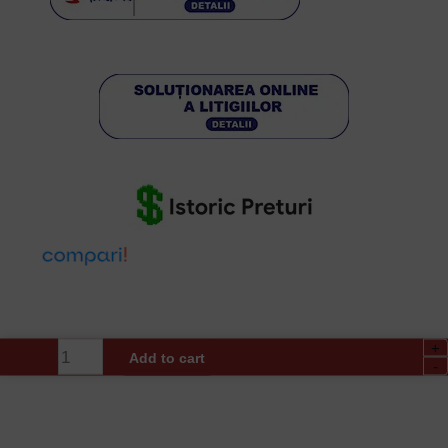
+
Yala
Add to cart
-
Electrică
Aplicată
CISA