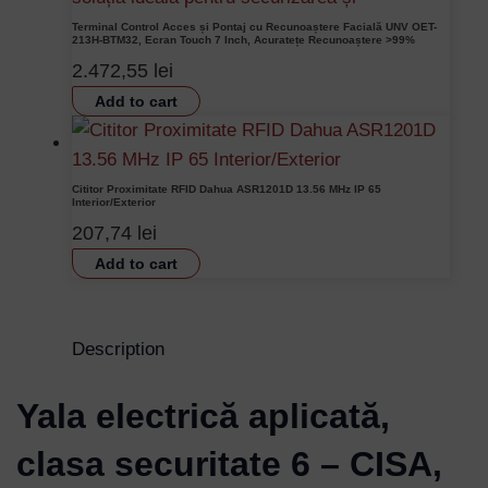
Terminal Control Acces și Pontaj cu Recunoaștere Facială UNV OET-
213H-BTM32, Ecran Touch 7 Inch, Acuratețe Recunoaștere >99%
2.472,55
lei
Add to cart
Cititor Proximitate RFID Dahua ASR1201D 13.56 MHz IP 65
Interior/Exterior
207,74
lei
Add to cart
Description
Yala electrică aplicată,
clasa securitate 6 – CISA,