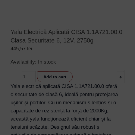
Yala Electrică Aplicată CISA 1.1A721.00.0
Clasa Securitate 6, 12V, 2750g
445,57
lei
Yala
Availability:
In stock
Electrică
-
Add to cart
+
Aplicată
CISA
Yala electrică aplicată CISA 1.1A721.00.0 oferă
1.1A721.00.0
o securitate de clasă 6, ideală pentru protejarea
Clasa
ușilor și porților. Cu un mecanism silențios și o
Securitate
capacitate de rezistență la forță de 2000Kg,
6,
această yala funcționează eficient chiar și la
12V,
tensiuni scăzute. Designul său robust și
2750g