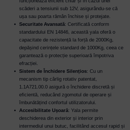
funcționează eficient chiar și în cazul unei
scăderi a tensiunii sub 12V, asigurându-se că
ușa sau poarta rămân închise și protejate.
Securitate Avansată
: Certificată conform
standardului EN 14846, această yala oferă o
capacitate de rezistență la forță de 2000Kg,
depășind cerințele standard de 1000Kg, ceea ce
garantează o protecție superioară împotriva
efracției.
Sistem de Închidere Silențios
: Cu un
mecanism tip cârlig rotativ patentat,
1.1A721.00.0 asigură o închidere discretă și
eficientă, reducând zgomotul de operare și
îmbunătățind confortul utilizatorului.
Accesibilitate Ușoară
: Yala permite
deschiderea din exterior și interior prin
intermediul unui butuc, facilitând accesul rapid și