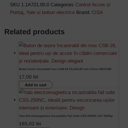
SKU
1.1A721.00.0
Categories
Control Acces și
Pontaj
,
Yale si bolturi electrice
Brand:
CISA
Related products
Buton Iesire Incastabil Inox CSB-28 91x28x20 mm 12Vcc NO/COM
17,00
lei
Add to cart
Yala Electromagnetica Incastabila Fail Safe CSS-250NC 12V 500Kg
165,02
lei