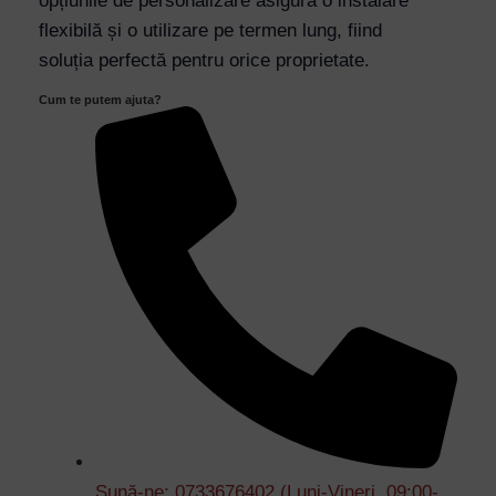
opțiunile de personalizare asigură o instalare
quantity
flexibilă și o utilizare pe termen lung, fiind
soluția perfectă pentru orice proprietate.
Cum te putem ajuta?
Sună-ne: 0733676402 (Luni-Vineri, 09:00-