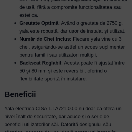
de ușă, fără a compromite funcționalitatea sau
Username or Email Address
estetica.
Greutate Optimă
: Având o greutate de 2750 g,
yala este robustă, dar ușor de instalat și utilizat.
Password
Număr de Chei Inclus
: Fiecare yala vine cu 3
chei, asigurându-se astfel un acces suplimentar
Remember Me
pentru familii sau utilizatori multipli.
Backseat Reglabil
: Acesta poate fi ajustat între
50 și 80 mm și este reversibil, oferind o
Lost your password?
flexibilitate sporită în instalare.
Beneficii
Yala electrică CISA 1.1A721.00.0 nu doar că oferă un
nivel înalt de securitate, dar aduce și o serie de
beneficii utilizatorilor săi. Datorită designului său