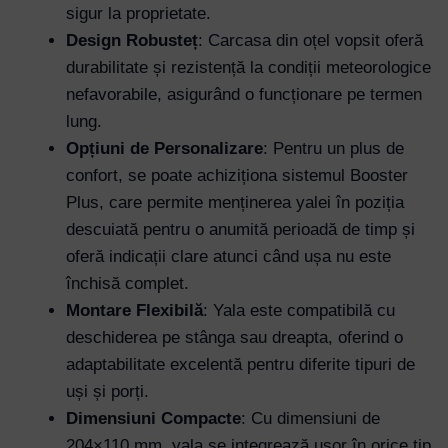
sigur la proprietate.
Design Robusteț
: Carcasa din oțel vopsit oferă
durabilitate și rezistență la condiții meteorologice
nefavorabile, asigurând o funcționare pe termen
lung.
Opțiuni de Personalizare
: Pentru un plus de
confort, se poate achiziționa sistemul Booster
Plus, care permite menținerea yalei în poziția
descuiată pentru o anumită perioadă de timp și
oferă indicații clare atunci când ușa nu este
închisă complet.
Montare Flexibilă
: Yala este compatibilă cu
deschiderea pe stânga sau dreapta, oferind o
adaptabilitate excelentă pentru diferite tipuri de
uși și porți.
Dimensiuni Compacte
: Cu dimensiuni de
204×110 mm, yala se integrează ușor în orice tip