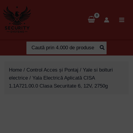
Skip
to
content
Search
for:
Home
/
Control Acces și Pontaj
/
Yale si bolturi
electrice
/ Yala Electrică Aplicată CISA
1.1A721.00.0 Clasa Securitate 6, 12V, 2750g