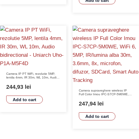
Add to cart
Camera IP PT WiFi, rezolutie 5MP,
lentila 4mm, IR 30m, WL 10m, Audio
bidirectional – Uniarch Uho-P1A-
M5F4D
244,93
lei
Camera supraveghere wireless IP
Full Color Imou IPC-S7CP-5M0WE,
WiFi 6, 5MP, IR/lumina alba 30m,
Add to cart
3.6mm, 8x, microfon, difuzor,
247,94
lei
SDCard, Smart Auto Tracking
Add to cart