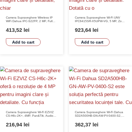
Camera Supraveghere Wireless IP
Camera Supraveghere Wi-Fi UNV
WiFi Dahua IPC-S22FP, 2 MP, Full
IPC6415SR-X5UPW-VG, 5 MP, Zoom
HD, 30 m Vizibilitate Nocturnă, Pan-
Optic 5X, IR 30m, Audio Bidirecțional
Tilt 355°
413,52
lei
923,64
lei
Add to cart
Add to cart
Camera Supraveghere Wi-Fi EZVIZ
Camera Supraveghere Wi-Fi Dahua
CS-H6c-2K+, 4MP, Pan&Tilt, Audio
SD2A500HB-GN-AW-PV-0400-S2,
Bidirecțional, IR 10m, Stocare
PTZ, Full Color, 5MP, WL 30m,
SDcard
Alarma Acustica si Optica, MicroSD
216,94
lei
362,37
lei