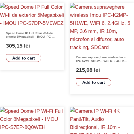
Speed Dome IP Full Color Wi-fi de
exterior 5Megapixeli – IMOU IPC-
S7DP-5M0WEZ
305,15
lei
Camera supraveghere wireless Imou
Add to cart
IPC-K2MP-5H1WE, WiFi 6, 2.4GHz, 5
MP, 3.6 mm, IR 10m, microfon si
difuzor, auto tracking, SDCard
215,08
lei
Add to cart