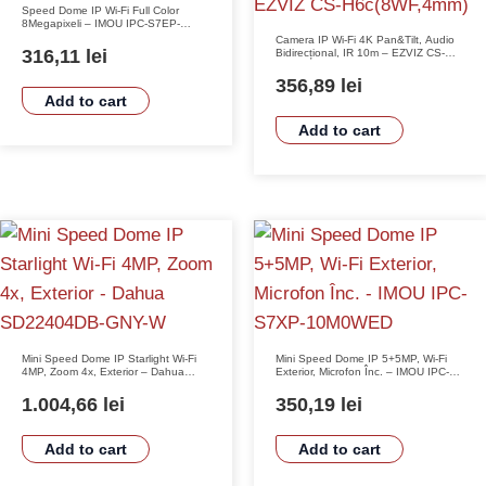
Speed Dome IP Wi-Fi Full Color
8Megapixeli – IMOU IPC-S7EP-
8Q0WEH
Camera IP Wi-Fi 4K Pan&Tilt, Audio
316,11
lei
Bidirecțional, IR 10m – EZVIZ CS-
H6c(8WF,4mm)
356,89
lei
Add to cart
Add to cart
Mini Speed Dome IP Starlight Wi-Fi
Mini Speed Dome IP 5+5MP, Wi-Fi
4MP, Zoom 4x, Exterior – Dahua
Exterior, Microfon Înc. – IMOU IPC-
SD22404DB-GNY-W
S7XP-10M0WED
1.004,66
lei
350,19
lei
Add to cart
Add to cart