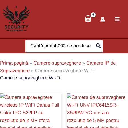
Skip
to
content
Search
for:
Prima pagină
»
Camere supraveghere
»
Camere IP de
Supraveghere
»
Camere supraveghere Wi-Fi
Camere supraveghere Wi-Fi