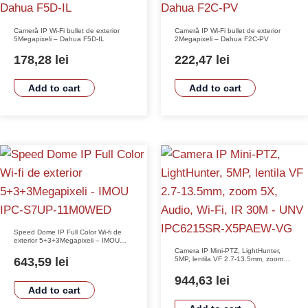
Cameră IP Wi-Fi bullet de exterior
Cameră IP Wi-Fi bullet de exterior
5Megapixeli – Dahua F5D-IL
2Megapixeli – Dahua F2C-PV
178,28
lei
222,47
lei
Add to cart
Add to cart
Speed Dome IP Full Color Wi-fi de
exterior 5+3+3Megapixeli – IMOU
IPC-S7UP-11M0WED
Camera IP Mini-PTZ, LightHunter,
643,59
lei
5MP, lentila VF 2.7-13.5mm, zoom
5X, Audio, Wi-Fi, IR 30M – UNV
IPC6215SR-X5PAEW-VG
944,63
lei
Add to cart