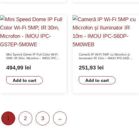
Mini Speed Dome IP Full Color Wi-Fi
Cameră IP Wi-Fi 5MP cu Microfon și
5MP, IR 30m, Microfon – IMOU IPC-
Iluminator IR 10m – IMOU IPC-S6DP-
GS7EP-5M0WE
5M0WEB
494,99
lei
251,93
lei
Add to cart
Add to cart
1
2
3
→