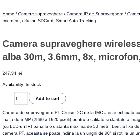
SDCard,
Smart
Home
/
Camere supraveghere
/
Camere IP de Supraveghere
/
Camer
Auto
microfon, difuzor, SDCard, Smart Auto Tracking
Tracking
quantity
Camera supraveghere wireless 
alba 30m, 3.6mm, 8x, microfon
247,94
lei
Availability:
In stock
Add to cart
Camera de supraveghere PT Cruiser 2C de la IMOU este echipata cu teh
inalta de 5 MP (2880 x 1620 pixeli) pentru o calitate si claritate a ima
(cu LED-uri IR) pana la o distanta maxima de 30 metri. Lentila fixa de 
camera PT, aceasta se poate inclina la un unghi de 90° si roti la un u