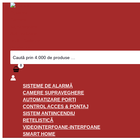
Skip
Camera
to
supraveghere
content
wireless
IP
Full
Color
Imou
IPC-
Search
for:
S7CP-
5M0WE,
WiFi
6,
5MP,
SISTEME DE ALARMĂ
IR/lumina
CAMERE SUPRAVEGHERE
alba
AUTOMATIZARE PORȚI
30m,
CONTROL ACCES & PONTAJ
3.6mm,
SISTEM ANTIINCENDIU
8x,
REȚELISTICĂ
microfon,
VIDEOINTERFOANE-INTERFOANE
difuzor,
SMART HOME