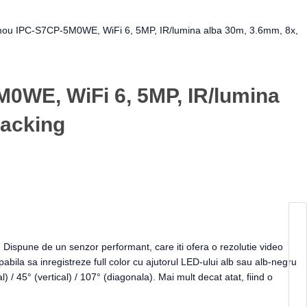
Imou IPC-S7CP-5M0WE, WiFi 6, 5MP, IR/lumina alba 30m, 3.6mm, 8x,
M0WE, WiFi 6, 5MP, IR/lumina
racking
Dispune de un senzor performant, care iti ofera o rezolutie video
pabila sa inregistreze full color cu ajutorul LED-ului alb sau alb-negru
/ 45° (vertical) / 107° (diagonala). Mai mult decat atat, fiind o