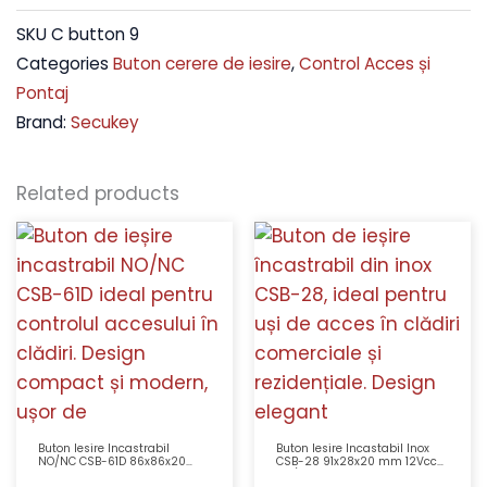
SKU
C button 9
Categories
Buton cerere de iesire
,
Control Acces și
Pontaj
Brand:
Secukey
Related products
Buton Iesire Incastrabil
Buton Iesire Incastabil Inox
NO/NC CSB-61D 86x86x20
CSB-28 91x28x20 mm 12Vcc
mm 10A 230Vcc PVC
NO/COM