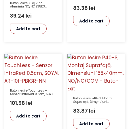
Buton Iesire Aliaj Zinc
83,38
lei
Aluminiu NO/NC Z35D3
90*35*28mm 12Vcc
Temperatură -20C +55C
39,24
lei
Add to cart
Add to cart
Buton Iesire TouchLess –
Senzor InfraRed 0.5cm, SOYAL
AR-101-PBIGR-NN
Buton Iesire P40-S, Montaj
101,98
lei
Suprafață, Dimensiuni
155x40mm, NO/NC/COM –
Buton Exit
83,87
lei
Add to cart
Add to cart