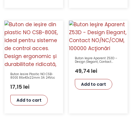
Buton Ieşire Aparent Z53D –
Design Elegant, Contact
NO/NC/COM, 100000 Acţionări
49,74
lei
Buton Iesire Plastic NO CSB-
800E 86x43x22mm 3A 24Vcc
Add to cart
17,15
lei
Add to cart