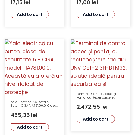
Rezistent la Foc
17,15
lei
17,00
lei
Add to cart
Add to cart
Terminal Control Acces și
Pontaj cu Recunoaștere
Facială UNV OET-213H-BTM32,
Yala Electrica Aplicata cu
Ecran Touch 7 Inch, Acuratețe
2.472,55
lei
Buton, CISA 1.1A731.00.0, Clasa
Recunoaștere >99%
Securitate 6, Tensiune 12V,
Greutate 2800g
455,36
lei
Add to cart
Add to cart