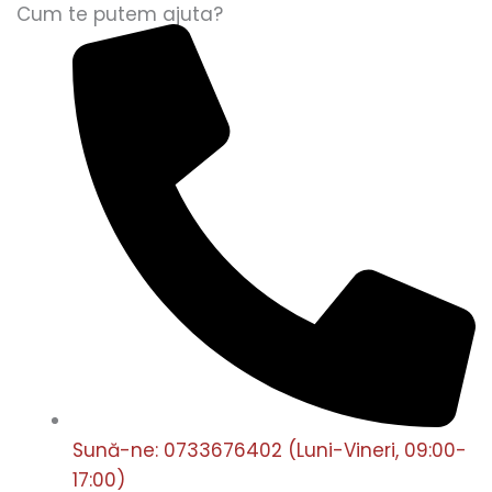
Cum te putem ajuta?
Sună-ne: 0733676402 (Luni-Vineri, 09:00-
17:00)