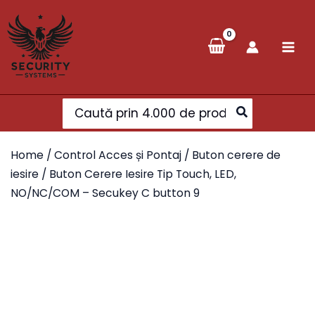
Skip
to
content
Search
for:
Home
/
Control Acces și Pontaj
/
Buton cerere de
iesire
/ Buton Cerere Iesire Tip Touch, LED,
NO/NC/COM – Secukey C button 9