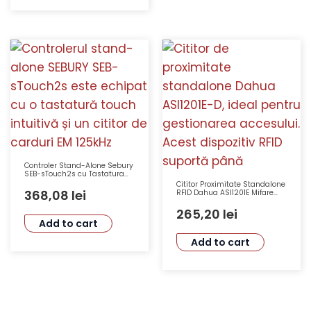
Controler Stand-Alone Sebury
SEB-sTouch2s cu Tastatura
Touch, Cititor Card EM 125kHz
Cititor Proximitate Standalone
și Mifare 13.56MHz, Carcasa
368,08
lei
RFID Dahua ASI1201E Mifare
Antivandal
13.56 MHz 30000 Carduri
Waterproof
265,20
lei
Add to cart
Add to cart