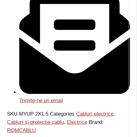
Trimite-ne un email
SKU
MYUP 2X1.5
Categories
Cabluri electrice
,
Cabluri si protectie cablu
,
Electrice
Brand:
ROMCABLU