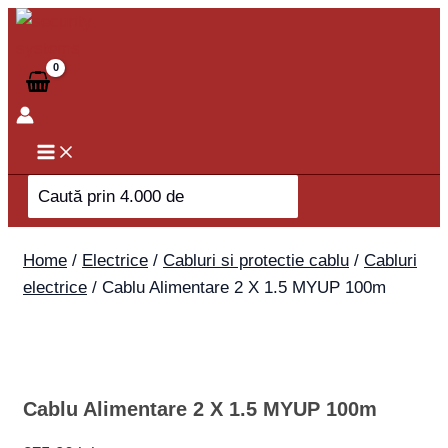
Skip
Cablu
to
Alimentare
content
2
X
1.5
MYUP
100m
Search
quantity
for:
Home
/
Electrice
/
Cabluri si protectie cablu
/
Cabluri
electrice
/ Cablu Alimentare 2 X 1.5 MYUP 100m
Cablu Alimentare 2 X 1.5 MYUP 100m