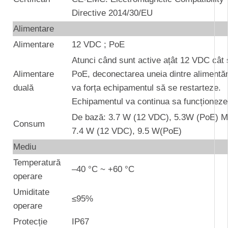
Directive 2014/30/EU
Alimentare
Alimentare
12 VDC ; PoE
Atunci când sunt active ațât 12 VDC cât 
Alimentare
PoE, deconectarea uneia dintre alimentăr
duală
va forța echipamentul să se restarteze.
Echipamentul va continua sa funcționeze
De bază: 3.7 W (12 VDC), 5.3W (PoE) M
Consum
7.4 W (12 VDC), 9.5 W(PoE)
Mediu
Temperatură
–40 °C ~ +60 °C
operare
Umiditate
≤95%
operare
Protecție
IP67