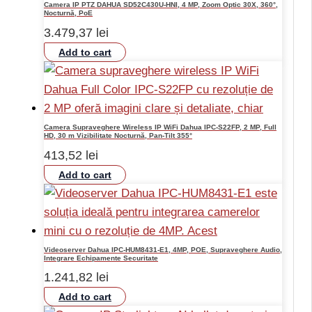
Camera IP PTZ DAHUA SD52C430U-HNI, 4 MP, Zoom Optic 30X, 360°,
Nocturnă, PoE
3.479,37
lei
Add to cart
Camera Supraveghere Wireless IP WiFi Dahua IPC-S22FP, 2 MP, Full
HD, 30 m Vizibilitate Nocturnă, Pan-Tilt 355°
413,52
lei
Add to cart
Videoserver Dahua IPC-HUM8431-E1, 4MP, POE, Supraveghere Audio,
Integrare Echipamente Securitate
1.241,82
lei
Add to cart