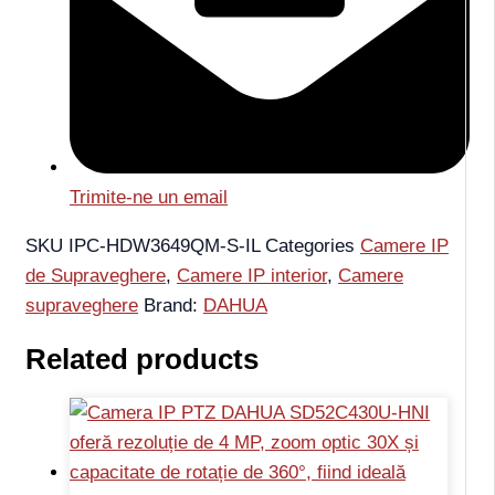
Trimite-ne un email
SKU
IPC-HDW3649QM-S-IL
Categories
Camere IP
de Supraveghere
,
Camere IP interior
,
Camere
supraveghere
Brand:
DAHUA
Related products