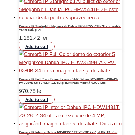
Camera IP Starlight 5 Megapixeli Dahua IPC-HFW5541E-ZE cu Lentilă
Varifocală și AI
1.181,42
lei
Add to cart
Cameră IP Full Color Dome Exterior 5MP Dahua IPC-HDW3549H-AS-
PV-0280B-S5 cu WDR 120dB și Iluminare Minimă 0.003 Lux
970,78
lei
Add to cart
Camera IP Interior Dahua IPC-HDW1431T-ZS-2812-S4, 4 MP, IR 50m,