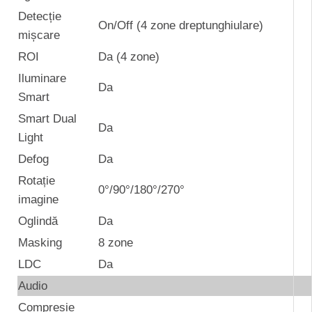
Detecție
On/Off (4 zone dreptunghiulare)
mișcare
ROI
Da (4 zone)
Iluminare
Da
Smart
Smart Dual
Da
Light
Defog
Da
Rotație
0°/90°/180°/270°
imagine
Oglindă
Da
Masking
8 zone
LDC
Da
Audio
Compresie