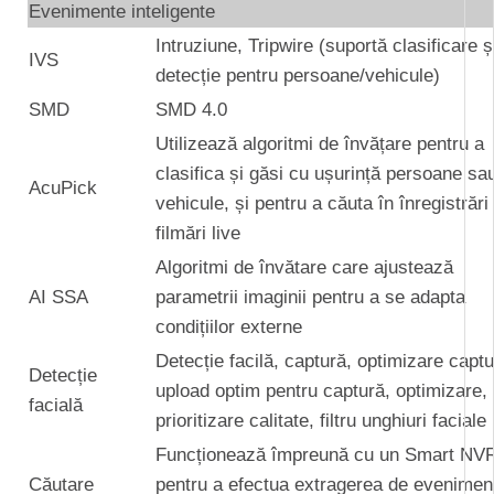
Evenimente inteligente
Intruziune, Tripwire (suportă clasificare ș
IVS
detecție pentru persoane/vehicule)
SMD
SMD 4.0
Utilizează algoritmi de învățare pentru a
clasifica și găsi cu ușurință persoane sa
AcuPick
vehicule, și pentru a căuta în înregistrări
filmări live
Algoritmi de învătare care ajustează
AI SSA
parametrii imaginii pentru a se adapta
condițiilor externe
Detecție facilă, captură, optimizare captu
Detecție
upload optim pentru captură, optimizare,
facială
prioritizare calitate, filtru unghiuri faciale
Funcționează împreună cu un Smart NV
Căutare
pentru a efectua extragerea de evenimen