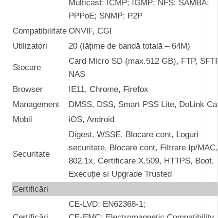
Multicast; ICMP; IGMP; NFS; SAMBA;
PPPoE; SNMP; P2P
Compatibilitate
ONVIF, CGI
Utilizatori
20 (lățime de bandă totală – 64M)
Card Micro SD (max.512 GB), FTP, SFTP
Stocare
NAS
Browser
IE11, Chrome, Firefox
Management
DMSS, DSS, Smart PSS Lite, DoLink Ca
Mobil
iOS, Android
Digest, WSSE, Blocare cont, Loguri
securitate, Blocare cont, Filtrare Ip/MAC,
Securitate
802.1x, Certificare X.509, HTTPS, Boot,
Execuție si Upgrade Trusted
Certificări
CE-LVD: EN62368-1;
Certificări
CE-EMC: Electromagnetic Compatibility