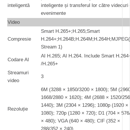
inteligentă
inteligente și transferul lor către videouri
evenimente
Video
Smart H.265+;H.265;Smart
Compresie
H.264+;H.264B;H.264M;H.264H;MJPEG
Stream 1)
AI H.265; AI H.264. Include Smart H.264
Codare AI
/H.265+
Streamuri
3
video
6M (3288 × 1850/3200 × 1800); 5M (296
1668/2880 × 1620); 4M (2688 × 1520/256
1440); 3M (2304 × 1296); 1080p (1920 ×
Rezoluție
1080); 720p (1280 × 720); D1 (704 × 576
× 480); VGA (640 × 480); CIF (352 ×
288/352 × 240)