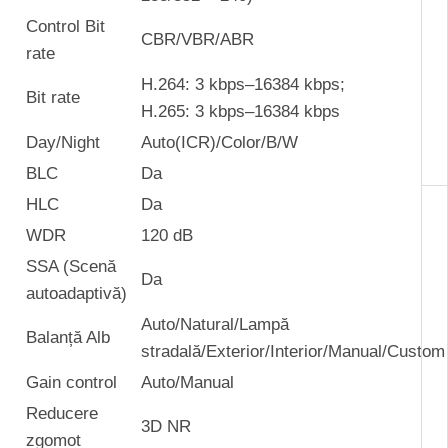
Control Bit
CBR/VBR/ABR
rate
H.264: 3 kbps–16384 kbps;
Bit rate
H.265: 3 kbps–16384 kbps
Day/Night
Auto(ICR)/Color/B/W
BLC
Da
HLC
Da
WDR
120 dB
SSA (Scenă
Da
autoadaptivă)
Auto/Natural/Lampă
Balanță Alb
stradală/Exterior/Interior/Manual/Custom
Gain control
Auto/Manual
Reducere
3D NR
zgomot