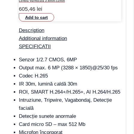
Lentilă Varifocală 2.8mm-12mm
605,46
lei
Add to cart
Description
Additional information
SPECIFICATII
Senzor 1/2.7 CMOS, 6MP
Output max. 6 MP (3288 × 1850)@25/30 fps
Codec H.265
IR 30m, lumină caldă 30m
ROI, SMART H.264+/H.265+, AI H.264/H.265
Intruziune, Tripwire, Vagabondaj, Detecție
facială
Detecție sunete anormale
Card micro SD – max 512 Mb
Microfon încorporat