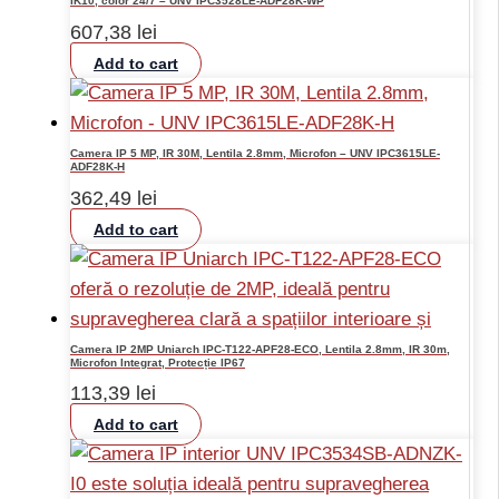
IK10, color 24/7 – UNV IPC3528LE-ADF28K-WP
607,38
lei
Add to cart
Camera IP 5 MP, IR 30M, Lentila 2.8mm, Microfon – UNV IPC3615LE-
ADF28K-H
362,49
lei
Add to cart
Camera IP 2MP Uniarch IPC-T122-APF28-ECO, Lentila 2.8mm, IR 30m,
Microfon Integrat, Protecție IP67
113,39
lei
Add to cart