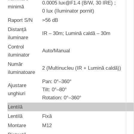
0.0005 lux@F1.4 (B/W, 30 IRE) ;
minimă
0 lux (Iluminator pornit)
Raport S/N
>56 dB
Distanță
IR – 30m; Lumină caldă – 30m
iluminare
Control
Auto/Manual
iluminator
Număr
2 (Multinucleu (IR + Lumină caldă))
iluminatoare
Pan: 0°–360°
Ajustare
Tilt: 0°–80°
unghiuri
Rotation: 0°–360°
Lentilă
Lentilă
Fixă
Montare
M12