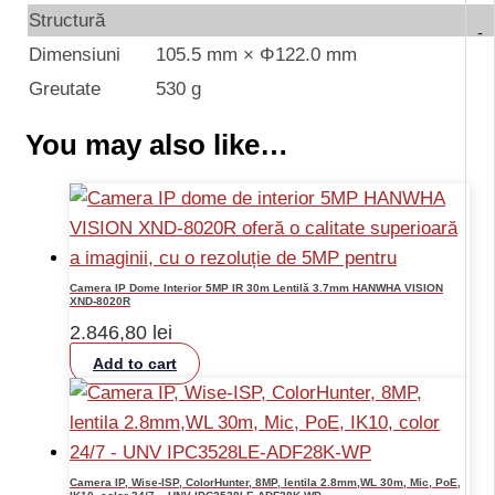
Structură
-
Dimensiuni
105.5 mm × Φ122.0 mm
Greutate
530 g
You may also like…
Camera IP Dome Interior 5MP IR 30m Lentilă 3.7mm HANWHA VISION
XND-8020R
2.846,80
lei
Add to cart
Camera IP, Wise-ISP, ColorHunter, 8MP, lentila 2.8mm,WL 30m, Mic, PoE,