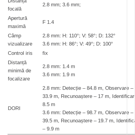
Distanță
2.8 mm; 3.6 mm;
focală
Apertură
F 1.4
maximă
Câmp
2.8 mm: H: 110°; V: 58°; D: 132°
vizualizare
3.6 mm: H: 86°; V: 49°; D: 100°
Control iris
fix
Distanță
2.8 mm: 1.4 m
minimă de
3.6 mm: 1.9 m
focalizare
2.8 mm: Detecție – 84.8 m, Observare –
33.9 m, Recunoaștere – 17 m, Identificar
8.5 m
DORI
3.6 mm: Detecție – 98.7 m, Observare –
39.5 m, Recunoaștere – 19.7 m, Identific
– 9.9 m