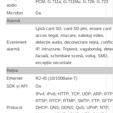
PCM; G.711a; G.711Mu; G.726; G.723
audio
Microfon
Da
Alarmă
Lpsă card SD, card SD plin, eroare card
acces ilegal, mișcare, sabotaj video,
Eveniment
detecție audio, deconectare rețea, conflic
alarmă
IP, intruziune, Tripwire, vagabondaj, dete
facială, schimbare scenă, voltaj, SMD,
excepție securitate
Rețea
Ethernet
RJ-45 (10/100Base-T)
SDK și API
Da
IPv4; IPv6; HTTP; TCP; UDP; ARP; RTP
RTSP; RTCP; RTMP; SMTP; FTP; SFTP
Protocol
DHCP; DNS; DDNS; QoS; UPnP; NTP;