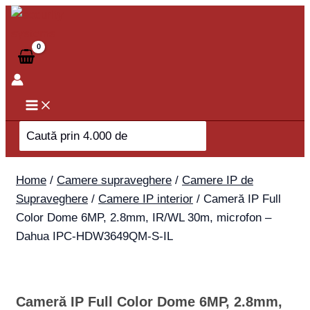
Skip
Cameră
to
IP
content
Full
Color
Dome
6MP,
2.8mm,
Search
IR/WL
for:
30m,
microfon
Home
/
Camere supraveghere
/
Camere IP de
-
Supraveghere
/
Camere IP interior
/ Cameră IP Full
Dahua
Color Dome 6MP, 2.8mm, IR/WL 30m, microfon –
IPC-
Dahua IPC-HDW3649QM-S-IL
HDW3649QM-
S-
IL
Cameră IP Full Color Dome 6MP, 2.8mm,
quantity