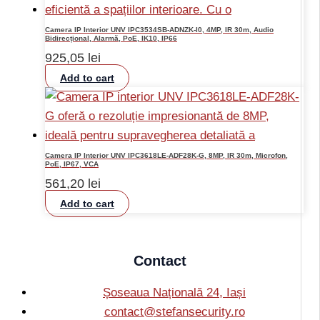
Camera IP Interior UNV IPC3534SB-ADNZK-I0, 4MP, IR 30m, Audio
Bidirecțional, Alarmă, PoE, IK10, IP66
925,05
lei
Add to cart
Camera IP Interior UNV IPC3618LE-ADF28K-G, 8MP, IR 30m, Microfon,
PoE, IP67, VCA
561,20
lei
Add to cart
Contact
Șoseaua Națională 24, Iași
contact@stefansecurity.ro