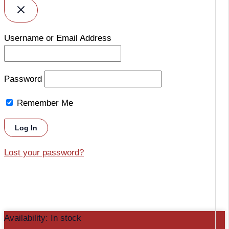
Username or Email Address
Password
Remember Me
Lost your password?
Cameră
Availability:
In stock