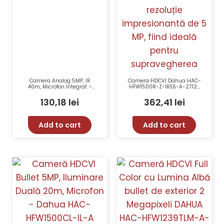
Camera Analog 5MP, IR
Camera HDCVI Dahua HAC-
40m, Microfon Integrat –
HFW1500R-Z-IRE6-A-2712-
UNV UAC-B145-AF40LM-DL
S2 5 MP Varifocală Zoom
Motorizat Microfon
130,18
lei
362,41
lei
Incorporat
Add to cart
Add to cart