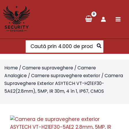
Skip
to
content
Search
for:
Home
/
Camere supraveghere
/
Camere
Analogice
/
Camere supraveghere exterior
/ Camera
Supraveghere Exterior ASYTECH VT-H21EF30-
5AE2(2.8mm), 5MP, IR 30m, 4 în 1, IP67, CMOS