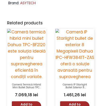
Brand:
ASYTECH
Related products
Cameră Termică Hibrid
Cameră IP Starlight
Mini Bullet Dahua TPC-
Bullet Exterior 8
BF2120 cu Senzor VOx,
Megapixeli Dahua IPC-
160×120 Pixeli, Lentilă
HFW3841T-ZAS-27135-
7.069,18
lei
1.461,26
lei
Fixă 1mm, Distanță
S2 cu Lentilă
Detecție 200m
Varifocală și IR 60m
Add to
Add to