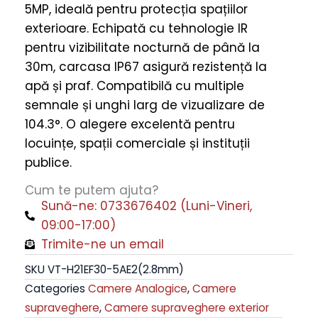
5MP, ideală pentru protecția spațiilor
IR
exterioare. Echipată cu tehnologie IR
30m,
pentru vizibilitate nocturnă de până la
4
30m, carcasa IP67 asigură rezistență la
în
apă și praf. Compatibilă cu multiple
1,
semnale și unghi larg de vizualizare de
IP67,
104.3°. O alegere excelentă pentru
CMOS
locuințe, spații comerciale și instituții
quantity
publice.
Cum te putem ajuta?
Sună-ne: 0733676402 (Luni-Vineri,
09:00-17:00)
Trimite-ne un email
SKU
VT-H21EF30-5AE2(2.8mm)
Categories
Camere Analogice
,
Camere
supraveghere
,
Camere supraveghere exterior