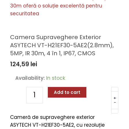
Camera Supraveghere Exterior
ASYTECH VT-H21EF30-5AE2(2.8mm),
5MP, IR 30m, 4 în 1, IP67, CMOS
124,59
lei
Camera
Availability:
In stock
Supraveghere
Exterior
Add to cart
ASYTECH
+
-
VT-
H21EF30-
Cameră de supraveghere exterior
5AE2(2.8mm),
ASYTECH VT-H21EF30-5AE2, cu rezoluție
5MP,