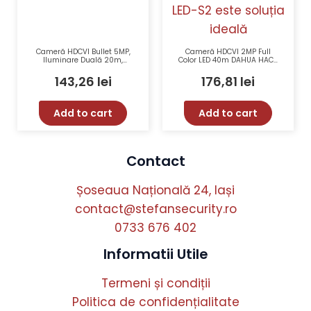
Cameră HDCVI Bullet 5MP,
Cameră HDCVI 2MP Full
Iluminare Duală 20m,
Color LED 40m DAHUA HAC-
Microfon – Dahua HAC-
HFW1239TLM-A-LED-S2 IP67
HFW1500CL-IL-A
143,26
lei
176,81
lei
Add to cart
Add to cart
Contact
Șoseaua Națională 24, Iași
contact@stefansecurity.ro
0733 676 402
Informatii Utile
Termeni și condiții
Politica de confidențialitate