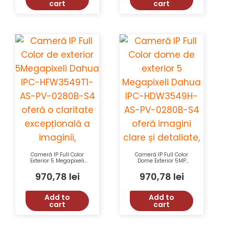
cart
cart
Cameră IP Full Color
Cameră IP Full Color
Exterior 5 Megapixeli
Dome Exterior 5MP
Dahua IPC-HFW3549T1-
Dahua IPC-
AS-PV-0280B-S4 cu
HDW3549H-AS-PV-
970,78
lei
970,78
lei
Senzor CMOS Progresiv,
0280B-S5 cu WDR
Iluminare LED Albă și
120dB și Iluminare
Protecție IP67
Minimă 0.003 Lux
Add to
Add to
cart
cart