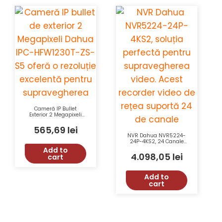
Cameră IP Bullet
Exterior 2 Megapixeli
Dahua IPC-HFW1230T-
ZS-2812-S5 cu IR 50m,
565,69
lei
Zoom Motorizat, IP67
NVR Dahua NVR5224-
24P-4KS2, 24 Canale
PoE, H.265, 4K,
Add to
Supraveghere
4.098,05
lei
cart
Profesională
Add to
cart