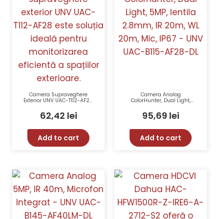
Camera Supraveghere
Camera Analog
Exterior UNV UAC-T112-AF28,
ColorHunter, Dual Light,
2MP, IR 20m, Audio Over
5MP, lentila 2.8mm, IR 20m,
Coaxial, IP67
WL 20m, Mic, IP67 – UNV
62,42
lei
95,69
lei
UAC-B115-AF28-DL
Add to cart
Add to cart