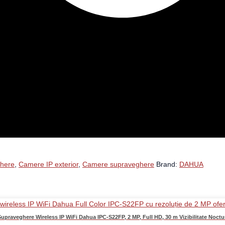
here
,
Camere IP exterior
,
Camere supraveghere
Brand:
DAHUA
praveghere Wireless IP WiFi Dahua IPC-S22FP, 2 MP, Full HD, 30 m Vizibilitate Noctur