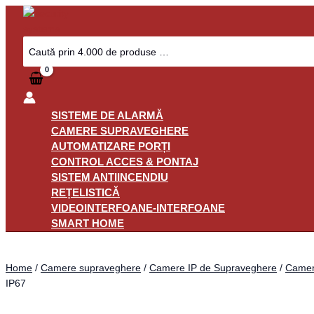
Skip
Camera
to
Supraveghere
content
Exterior
Search
for:
IP
Dahua
IPC-
HFW2449S-
S-
SISTEME DE ALARMĂ
IL-
CAMERE SUPRAVEGHERE
0280B,
AUTOMATIZARE PORȚI
4MP,
CONTROL ACCES & PONTAJ
2.8
SISTEM ANTIINCENDIU
mm,
REȚELISTICĂ
IR/Lumina
VIDEOINTERFOANE-INTERFOANE
Alba
SMART HOME
30
m,
Home
/
Camere supraveghere
/
Camere IP de Supraveghere
/
Camere
Microfon,
IP67
PoE,
IP67