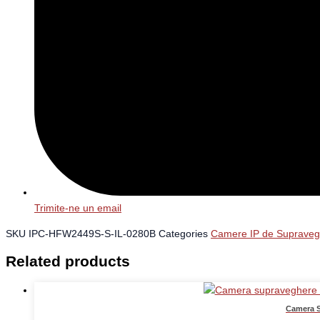
Trimite-ne un email
SKU
IPC-HFW2449S-S-IL-0280B
Categories
Camere IP de Supraveg
Related products
Camera Su