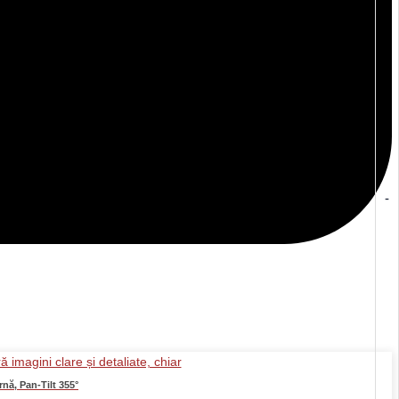
-
nă, Pan-Tilt 355°