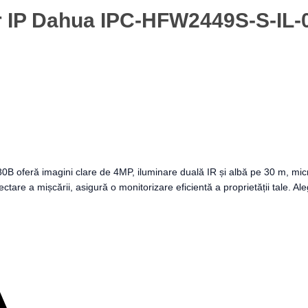
 IP Dahua IPC-HFW2449S-S-IL-0
eră imagini clare de 4MP, iluminare duală IR și albă pe 30 m, microf
tectare a mișcării, asigură o monitorizare eficientă a proprietății tale. 