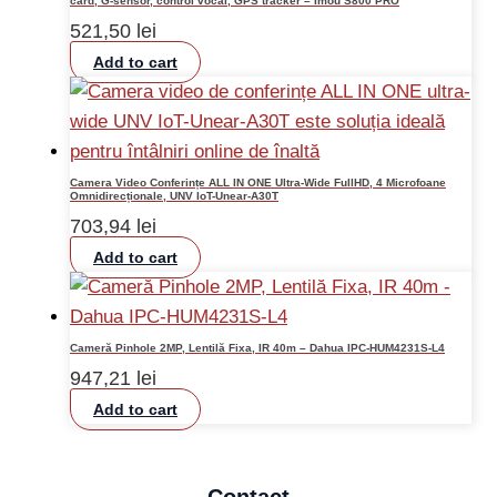
card, G-sensor, control vocal, GPS tracker – Imou S800 PRO
521,50
lei
Add to cart
Camera Video Conferințe ALL IN ONE Ultra-Wide FullHD, 4 Microfoane
Omnidirecționale, UNV IoT-Unear-A30T
703,94
lei
Add to cart
Cameră Pinhole 2MP, Lentilă Fixa, IR 40m – Dahua IPC-HUM4231S-L4
947,21
lei
Add to cart