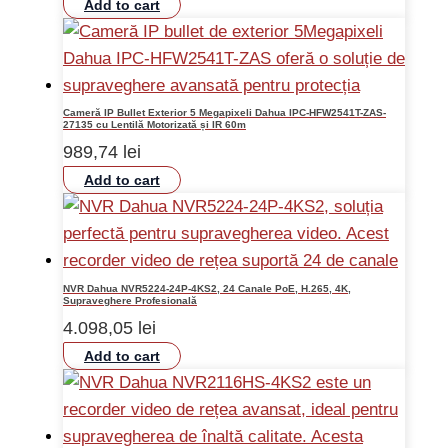
Add to cart
Cameră IP Bullet Exterior 5 Megapixeli Dahua IPC-HFW2541T-ZAS-
27135 cu Lentilă Motorizată și IR 60m
989,74
lei
Add to cart
NVR Dahua NVR5224-24P-4KS2, 24 Canale PoE, H.265, 4K,
Supraveghere Profesională
4.098,05
lei
Add to cart