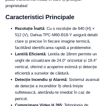
proprietatea!
Caracteristici Principale
Rezoluție Înaltă
: Cu o rezoluție de 640 (H) ×
512 (V), Dahua TPC-M60-B18-Y asigură detalii
clare și precise în fiecare imagine termică,
facilitând identificarea rapidă a problemelor.
Lentilă Eficientă
: Lentila de 18mm permite un
unghi de vizualizare de 24.0° orizontal și 19.4°
vertical, oferind o acoperire extinsă și detecție
eficientă a surselor de căldură.
Detecție Incendiu și Alarmă
: Sistemul avansat
de detecție a incendiilor îți oferă liniște
sufletească, alertându-te imediat în caz de
pericol.
Comprimare Video H.265
: Tehnologia de