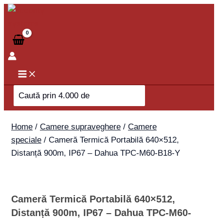
Skip
Cameră
to
Termică
content
Portabilă
640×512,
Distanță
900m,
IP67
Search
-
for:
Dahua
TPC-
Home
/
Camere supraveghere
/
Camere
M60-
speciale
/ Cameră Termică Portabilă 640×512,
B18-
Distanță 900m, IP67 – Dahua TPC-M60-B18-Y
Y
quantity
Cameră Termică Portabilă 640×512,
Distanță 900m, IP67 – Dahua TPC-M60-