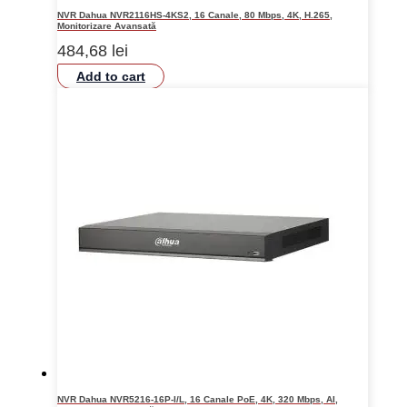
NVR Dahua NVR2116HS-4KS2, 16 Canale, 80 Mbps, 4K, H.265,
Monitorizare Avansată
484,68
lei
Add to cart
NVR Dahua NVR5216-16P-I/L, 16 Canale PoE, 4K, 320 Mbps, AI,