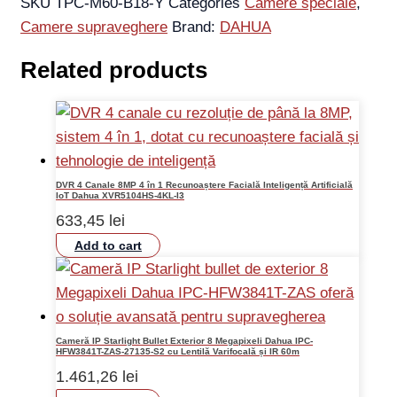
SKU
TPC-M60-B18-Y
Categories
Camere speciale
,
Camere supraveghere
Brand:
DAHUA
Related products
DVR 4 Canale 8MP 4 în 1 Recunoaștere Facială Inteligență Artificială
IoT Dahua XVR5104HS-4KL-I3
633,45
lei
Add to cart
Cameră IP Starlight Bullet Exterior 8 Megapixeli Dahua IPC-
HFW3841T-ZAS-27135-S2 cu Lentilă Varifocală și IR 60m
1.461,26
lei