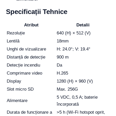
Specificații Tehnice
Atribut
Detalii
Rezoluție
640 (H) × 512 (V)
Lentilă
18mm
Unghi de vizualizare
H: 24.0°; V: 19.4°
Distanță de detecție
900 m
Detecție incendiu
Da
Comprimare video
H.265
Display
1280 (H) × 960 (V)
Slot micro SD
Max. 256G
5 VDC, 0,5 A; baterie
Alimentare
încorporată
Durata de funcționare a
>5 h (Wi-Fi hotspot oprit,