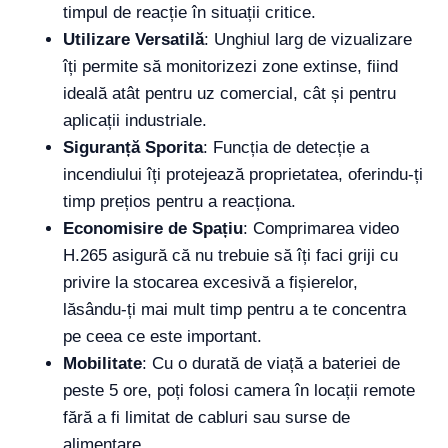
timpul de reacție în situații critice.
Utilizare Versatilă
: Unghiul larg de vizualizare
îți permite să monitorizezi zone extinse, fiind
ideală atât pentru uz comercial, cât și pentru
aplicații industriale.
Siguranță Sporita
: Funcția de detecție a
incendiului îți protejează proprietatea, oferindu-ți
timp prețios pentru a reacționa.
Economisire de Spațiu
: Comprimarea video
H.265 asigură că nu trebuie să îți faci griji cu
privire la stocarea excesivă a fișierelor,
lăsându-ți mai mult timp pentru a te concentra
pe ceea ce este important.
Mobilitate
: Cu o durată de viață a bateriei de
peste 5 ore, poți folosi camera în locații remote
fără a fi limitat de cabluri sau surse de
alimentare.