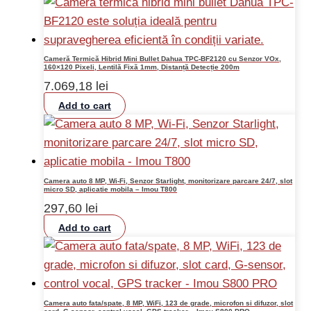
Cameră Termică Hibrid Mini Bullet Dahua TPC-BF2120 cu Senzor VOx,
160×120 Pixeli, Lentilă Fixă 1mm, Distanță Detecție 200m
7.069,18
lei
Add to cart
Camera auto 8 MP, Wi-Fi, Senzor Starlight, monitorizare parcare 24/7, slot
micro SD, aplicatie mobila – Imou T800
297,60
lei
Add to cart
Camera auto fata/spate, 8 MP, WiFi, 123 de grade, microfon si difuzor, slot