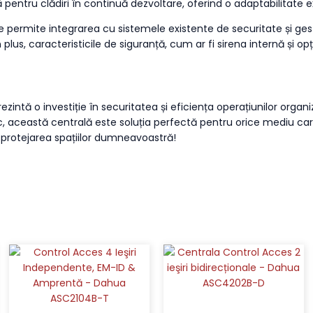
 pentru clădiri în continuă dezvoltare, oferind o adaptabilitate ex
 permite integrarea cu sistemele existente de securitate și ges
 plus, caracteristicile de siguranță, cum ar fi sirena internă și o
intă o investiție în securitatea și eficiența operațiunilor organ
ceastă centrală este soluția perfectă pentru orice mediu care n
u protejarea spațiilor dumneavoastră!