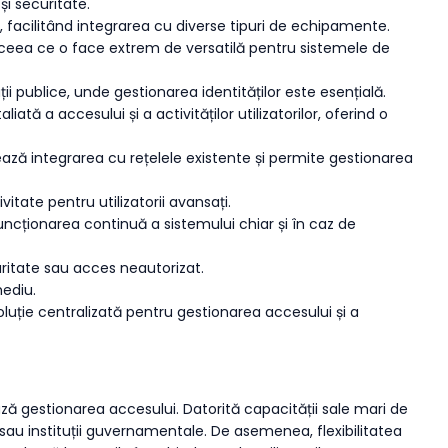
și securitate.
i, facilitând integrarea cu diverse tipuri de echipamente.
, ceea ce o face extrem de versatilă pentru sistemele de
ții publice, unde gestionarea identităților este esențială.
 a accesului și a activităților utilizatorilor, oferind o
tează integrarea cu rețelele existente și permite gestionarea
tate pentru utilizatorii avansați.
uncționarea continuă a sistemului chiar și în caz de
curitate sau acces neautorizat.
mediu.
uție centralizată pentru gestionarea accesului și a
ă gestionarea accesului. Datorită capacității sale mari de
 sau instituții guvernamentale. De asemenea, flexibilitatea