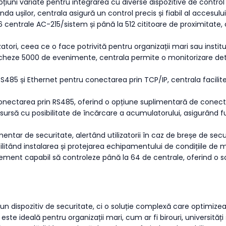
d opțiuni variate pentru integrarea cu diverse dispozitive de control 
a ușilor, centrala asigură un control precis și fiabil al accesulu
 centrale AC-215/sistem și până la 512 cititoare de proximitate
atori, ceea ce o face potrivită pentru organizații mari sau institu
eze 5000 de evenimente, centrala permite o monitorizare detaliată
 RS485 și Ethernet pentru conectarea prin TCP/IP, centrala facili
nectarea prin RS485, oferind o opțiune suplimentară de conectivi
 sursă cu posibilitate de încărcare a acumulatorului, asigurând f
imentar de securitate, alertând utilizatorii în caz de breșe de se
cilitând instalarea și protejarea echipamentului de condițiile de 
ment capabil să controleze până la 64 de centrale, oferind o sol
 dispozitiv de securitate, ci o soluție complexă care optimizeaz
te ideală pentru organizații mari, cum ar fi birouri, universități