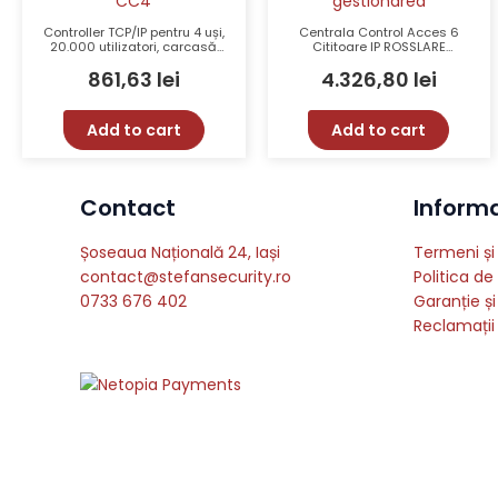
Controller TCP/IP pentru 4 uși,
Centrala Control Acces 6
20.000 utilizatori, carcasă
Cititoare IP ROSSLARE
metalică cu sursă de
AC825IP, Maxim 72 Uși,
861,63
lei
4.326,80
lei
alimentare – INOut IN-CC4
60000 Utilizatori, 500000
Evenimente, Port Ethernet
Add to cart
Add to cart
Contact
Informat
Șoseaua Națională 24, Iași
Termeni și 
contact@stefansecurity.ro
Politica de
0733 676 402
Garanție și
Reclamații 