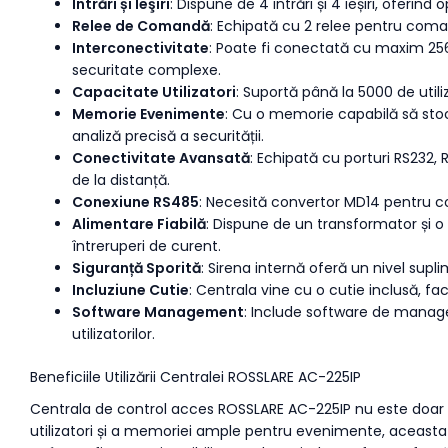
Intrări și Ieşiri
: Dispune de 4 intrări și 4 ieșiri, oferin
Relee de Comandă
: Echipată cu 2 relee pentru comand
Interconectivitate
: Poate fi conectată cu maxim 256
securitate complexe.
Capacitate Utilizatori
: Suportă până la 5000 de utiliz
Memorie Evenimente
: Cu o memorie capabilă să stoch
analiză precisă a securității.
Conectivitate Avansată
: Echipată cu porturi RS232,
de la distanță.
Conexiune RS485
: Necesită convertor MD14 pentru co
Alimentare Fiabilă
: Dispune de un transformator și o
întreruperi de curent.
Siguranță Sporită
: Sirena internă oferă un nivel supl
Incluziune Cutie
: Centrala vine cu o cutie inclusă, fa
Software Management
: Include software de manage
utilizatorilor.
Beneficiile Utilizării Centralei ROSSLARE AC-225IP
Centrala de control acces ROSSLARE AC-225IP nu este doar un
utilizatori și a memoriei ample pentru evenimente, aceasta es