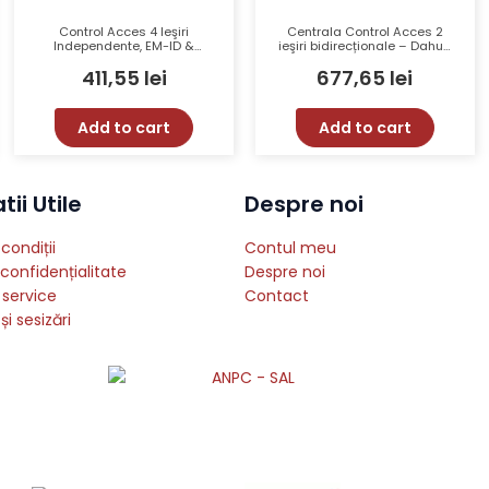
Control Acces 4 Ieşiri
Centrala Control Acces 2
Independente, EM-ID &
ieşiri bidirecționale – Dahua
Amprentă – Dahua
ASC4202B-D
411,55
lei
677,65
lei
ASC2104B-T
Add to cart
Add to cart
ii Utile
Despre noi
condiții
Contul meu
 confidențialitate
Despre noi
 service
Contact
și sesizări