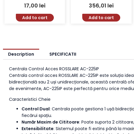
NO/COM
Rezistentă 500Kg
17,00
lei
356,01
lei
Add to cart
Add to cart
Description
SPECIFICATII
Centrala Control Acces ROSSLARE AC-225IP
Centrala control acces ROSSLARE AC-225IP este soluția ideală
bidirecțională sau 2 uși unidirecționale, această centrală of
de evenimente, AC-225IP este perfectă pentru orice mediu ca
Caracteristici Cheie
Control Dual
: Centrala poate gestiona 1 ușă bidirecți
fiecărui spațiu.
Număr Maxim de Cititoare
: Poate suporta 2 cititoare
Extensibilitate
: Sistemul poate fi extins până la max