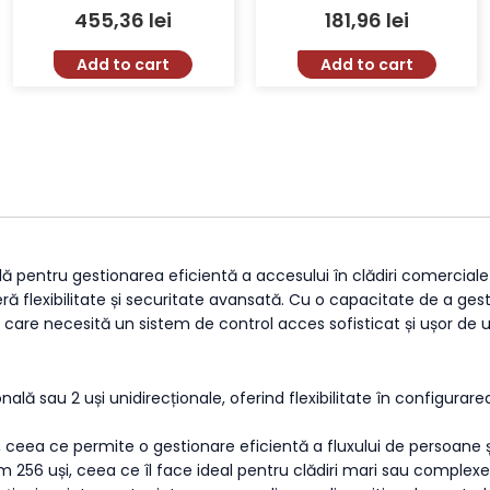
Clasa Securitate 6, Tensiune
Card și Carcasa Antivandal
455,36
lei
181,96
lei
12V, Greutate 2800g
Add to cart
Add to cart
 pentru gestionarea eficientă a accesului în clădiri comerciale 
eră flexibilitate și securitate avansată. Cu o capacitate de a ge
re necesită un sistem de control acces sofisticat și ușor de uti
onală sau 2 uși unidirecționale, oferind flexibilitate în configur
, ceea ce permite o gestionare eficientă a fluxului de persoane și 
im 256 uși, ceea ce îl face ideal pentru clădiri mari sau comple