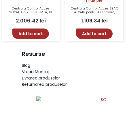
Centrala Control Acces
Centrala Control Acces SEAC
SOYAL AR-716-E18-M-A, 18
ACS4U pentru 4 Cititoare,
Uși, 15000 Utilizatori, Ethernet
20000 Utilizatori, 100000
2.006,42
lei
1.109,34
lei
Evenimente, TCP/IP, Funcție
Anti-Passback
Add to cart
Add to cart
Resurse
Blog
Vreau Montaj
Livrarea produselor
Returnarea produselor