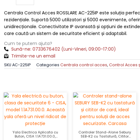
AC-
Centrala Control Acces ROSSLARE AC-225IP este soluția perfec
225IP
rezidențiale. Suportă 5000 utilizatori și 5000 evenimente, oferind
pentru
unidirecționale. Conectivitate IP avansată și opțiuni de extind
2
care caută un sistem de securitate eficient și adaptabil.
Cititoare,
5000
Cum te putem ajuta?
Utilizatori,
Sună-ne: 0733676402 (Luni-Vineri, 09:00-17:00)
5000
Trimite-ne un email
Evenimente,
SKU
AC-225IP
Categories
Centrala control acces
,
Control Acces ș
Conectare
IP
quantity
Yala Electrica Aplicata cu
Controler Stand-Alone Sebury
Buton, CISA 1.1A731.00.0,
SEB-K2 cu Tastatură, Cititor