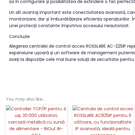
sa în configurare și posibilitatea de extindere o fac perfectă
Un alt avantaj important este conectivitatea avansată, care
monitorizare, dar și îmbunătățește eficiența operațiunilor. În
unei protecții constante împotriva accesului neautorizat.
Concluzie
Alegerea centralei de control acces ROSSLARE AC-225IP reprez
expansiune ușoară și un software de management puternic, a
aveți la dispoziție cele mai bune soluții de securitate pentr
You may also like…