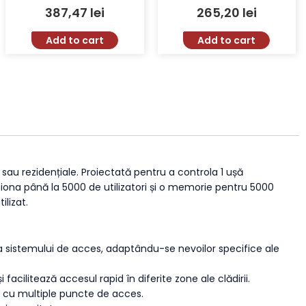
Touch, Cititor Card EM 125kHz
13.56 MHz 30000 Carduri
387,47
lei
265,20
lei
și Mifare 13.56MHz, Carcasă
Waterproof
Antivandal
Add to cart
Add to cart
sau rezidențiale. Proiectată pentru a controla 1 ușă
stiona până la 5000 de utilizatori și o memorie pentru 5000
lizat.
area sistemului de acces, adaptându-se nevoilor specifice ale
facilitează accesul rapid în diferite zone ale clădirii.
xe cu multiple puncte de acces.