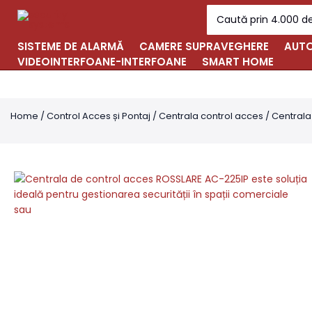
Skip
Search
to
for:
content
SISTEME DE ALARMĂ
CAMERE SUPRAVEGHERE
AUTO
VIDEOINTERFOANE-INTERFOANE
SMART HOME
Home
/
Control Acces și Pontaj
/
Centrala control acces
/ Centrala