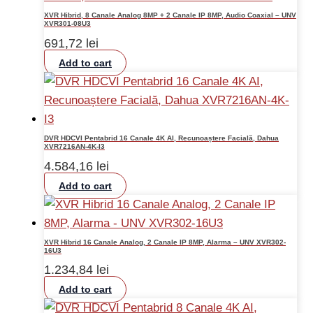
XVR Hibrid, 8 Canale Analog 8MP + 2 Canale IP 8MP, Audio Coaxial – UNV
XVR301-08U3
691,72
lei
Add to cart
DVR HDCVI Pentabrid 16 Canale 4K AI, Recunoaștere Facială, Dahua
XVR7216AN-4K-I3
4.584,16
lei
Add to cart
XVR Hibrid 16 Canale Analog, 2 Canale IP 8MP, Alarma – UNV XVR302-
16U3
1.234,84
lei
Add to cart