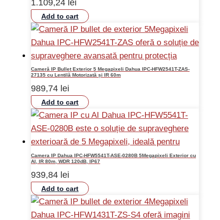
1.109,24
lei
Add to cart
Cameră IP Bullet Exterior 5 Megapixeli Dahua IPC-HFW2541T-ZAS-
27135 cu Lentilă Motorizată și IR 60m
989,74
lei
Add to cart
Camera IP Dahua IPC-HFW5541T-ASE-0280B 5Megapixeli Exterior cu
AI, IR 80m, WDR 120dB, IP67
939,84
lei
Add to cart