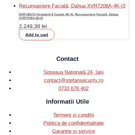
DVR HDCVI Pentabrid 8 Canale 4K AI, Recunoaștere Facială, Dahua
XVR7208A-4K-I3
2.249,38
lei
Add to cart
Contact
Șoseaua Națională 24, Iași
contact@stefansecurity.ro
0733 676 402
Informatii Utile
Termeni și condiții
Politica de confidențialitate
Garanție și service