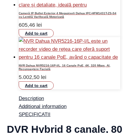
Cameră IP Bullet Exterior 4 Megapixeli Dahua IPC-HFW1431T-ZS-S4
cu Lentilă Varifocală Motorizată
605,46
lei
Add to cart
NVR Dahua NVR5216-16P-I/L, 16 Canale PoE, 4K, 320 Mbps, AI,
Recunoaștere Facială
5.002,50
lei
Add to cart
Description
Additional information
SPECIFICATII
DVR Hybrid 8 canale, 80