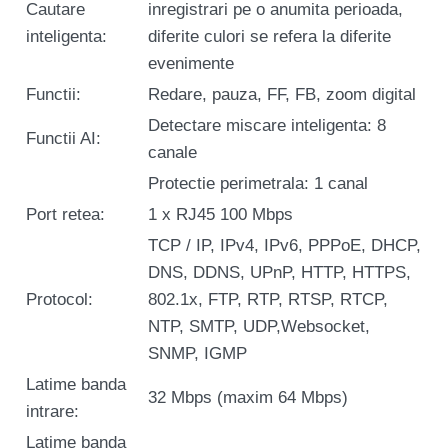
Cautare
inregistrari pe o anumita perioada,
inteligenta:
diferite culori se refera la diferite
evenimente
Functii:
Redare, pauza, FF, FB, zoom digital
Detectare miscare inteligenta: 8
Functii AI:
canale
Protectie perimetrala: 1 canal
Port retea:
1 x RJ45 100 Mbps
TCP / IP, IPv4, IPv6, PPPoE, DHCP,
DNS, DDNS, UPnP, HTTP, HTTPS,
Protocol:
802.1x, FTP, RTP, RTSP, RTCP,
NTP, SMTP, UDP,Websocket,
SNMP, IGMP
Latime banda
32 Mbps (maxim 64 Mbps)
intrare:
Latime banda