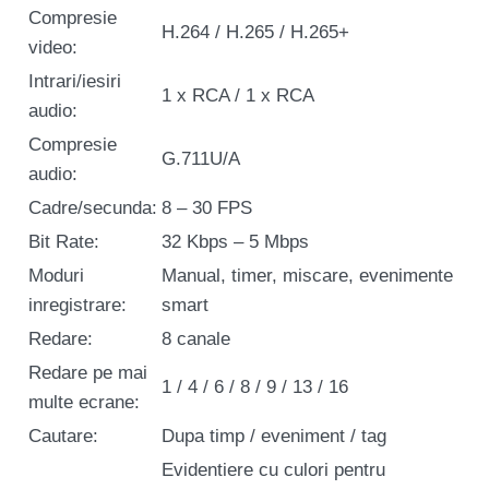
Compresie
H.264 / H.265 / H.265+
video:
Intrari/iesiri
1 x RCA / 1 x RCA
audio:
Compresie
G.711U/A
audio:
Cadre/secunda:
8 – 30 FPS
Bit Rate:
32 Kbps – 5 Mbps
Moduri
Manual, timer, miscare, evenimente
inregistrare:
smart
Redare:
8 canale
Redare pe mai
1 / 4 / 6 / 8 / 9 / 13 / 16
multe ecrane:
Cautare:
Dupa timp / eveniment / tag
Evidentiere cu culori pentru