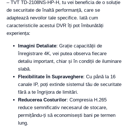
– TVT TD-2108NS-HP-H, tu vei beneficia de o soluție
de securitate de înaltă performanță, care se
adaptează nevoilor tale specifice. Iată cum
caracteristicile acestui DVR îți pot îmbunătăți
experiența:
Imagini Detaliate
: Grație capacității de
înregistrare 4K, vei putea observa fiecare
detaliu important, chiar și în condiții de iluminare
slabă.
Flexibilitate în Supraveghere
: Cu până la 16
canale IP, poți extinde sistemul tău de securitate
fără a te îngrijora de limitări.
Reducerea Costurilor
: Compresia H.265
reduce semnificativ necesarul de stocare,
permițându-ți să economisești bani pe termen
lung.