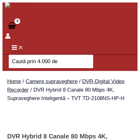
Skip
to
content
Search
for:
Home
/
Camere supraveghere
/
DVR-Digital Video
Recorder
/ DVR Hybrid 8 Canale 80 Mbps 4K,
Supraveghere Inteligentă – TVT TD-2108NS-HP-H
DVR Hybrid 8 Canale 80 Mbps 4K,