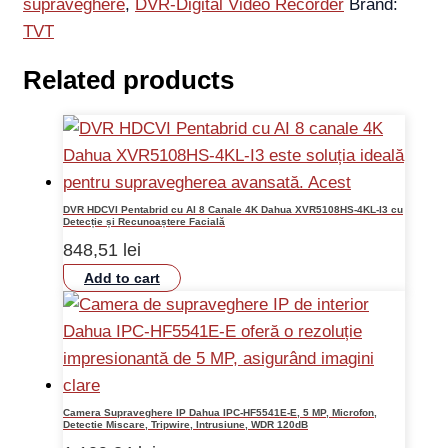
supraveghere
,
DVR-Digital Video Recorder
Brand:
TVT
Related products
DVR HDCVI Pentabrid cu AI 8 Canale 4K Dahua XVR5108HS-4KL-I3 cu
Detecție și Recunoaștere Facială
848,51
lei
Add to cart
Camera Supraveghere IP Dahua IPC-HF5541E-E, 5 MP, Microfon,
Detectie Miscare, Tripwire, Intrusiune, WDR 120dB