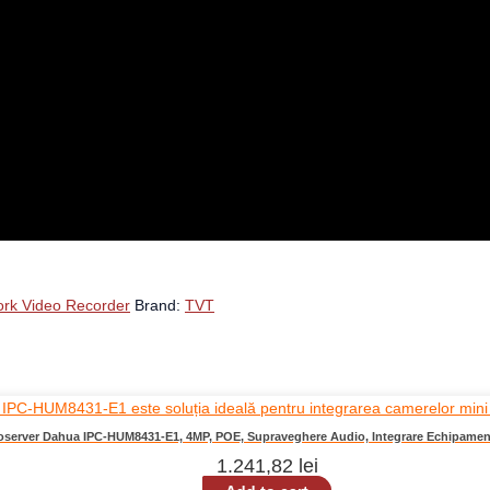
rk Video Recorder
Brand:
TVT
oserver Dahua IPC-HUM8431-E1, 4MP, POE, Supraveghere Audio, Integrare Echipament
1.241,82
lei