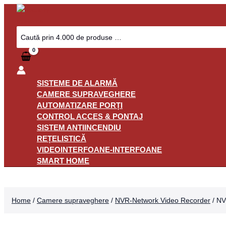
Skip
to
content
Search
for:
SISTEME DE ALARMĂ
CAMERE SUPRAVEGHERE
AUTOMATIZARE PORȚI
CONTROL ACCES & PONTAJ
SISTEM ANTIINCENDIU
REȚELISTICĂ
VIDEOINTERFOANE-INTERFOANE
SMART HOME
Home
/
Camere supraveghere
/
NVR-Network Video Recorder
/ NV