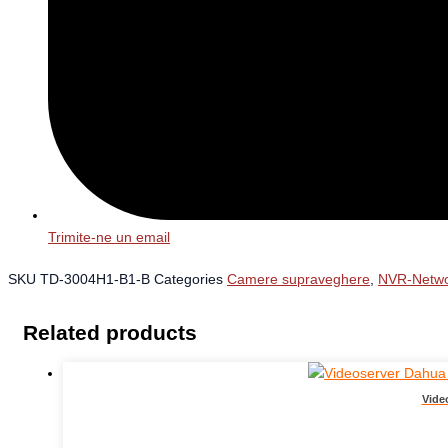
Trimite-ne un email
SKU
TD-3004H1-B1-B
Categories
Camere supraveghere
,
NVR-Netwo
Related products
Vide