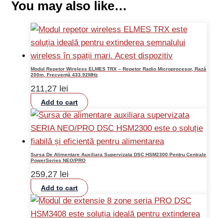
You may also like…
Modul Repetor Wireless ELMES TRX – Repetor Radio Microprocesor, Rază
200m, Frecvență 433.92MHz
211,27
lei
Add to cart
Sursa De Alimentare Auxiliara Supervizata DSC HSM2300 Pentru Centrale
PowerSeries NEO/PRO
259,27
lei
Add to cart