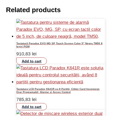
Related products
Tastatură Paradox EVO MG SP Touch Screen Color 5″ Negru TM50 8
Ieșiri PGM
910,83
lei
Add to cart
Tastatura LCD Paradox K641R cu 8 Partitii, Cititor Card Incorporat,
Orar Programabil, Alarme si Acces Control
785,83
lei
Add to cart