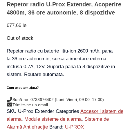
Repetor radio U-Prox Extender, Acoperire
4800m, 36 ore autonomie, 8 dispozitive
677,66
lei
Out of stock
Repetor radio cu baterie litiu-ion 2600 mAh, pana
la 36 ore autonomie, sursa alimentare externa
inclusa 0.7A, 12V. Suporta pana la 8 dispozitive in
sistem. Routare automata.
Cum te putem ajuta?
Sună-ne: 0733676402 (Luni–Vineri, 09:00–17:00)
Trimite-ne un email
SKU
U-Prox Extender
Categories
Accesorii sistem de
alarma
,
Module sisteme de alarma
,
Sisteme de
Alarmă Antiefracție
Brand:
U-PROX