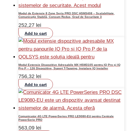
Modul de Extensie 8 Zone Seria PRO DSC HSM3408 – Scalabilitate,
Comunicație Stabilă, Consum Redus, Grad de Securitate 3
252,27
lei
Add to cart
Modul Extensie Dispozitive Adresabile MX HSM3105 pentru IQ Pro și IQ
Pro P – 126 Dispozitive, Suport T-Tapping, Instalare IQ Installer
756,32
lei
Add to cart
Comunicator 4G LTE PowerSeries PRO LE9080-EU pentru Centrale
PowerSerie PRO
563,09
lei