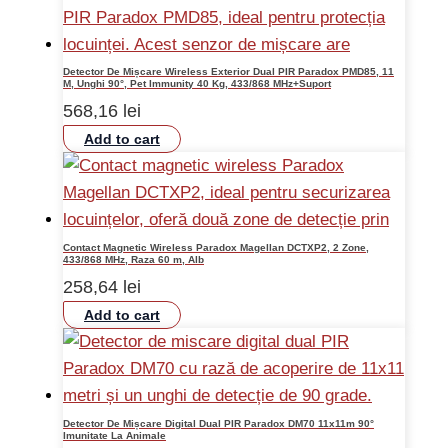
Detector De Mișcare Wireless Exterior Dual PIR Paradox PMD85, 11
M, Unghi 90°, Pet Immunity 40 Kg, 433/868 MHz+Suport
568,16
lei
Add to cart
Contact Magnetic Wireless Paradox Magellan DCTXP2, 2 Zone,
433/868 MHz, Raza 60 m, Alb
258,64
lei
Add to cart
Detector De Mișcare Digital Dual PIR Paradox DM70 11x11m 90°
Imunitate La Animale