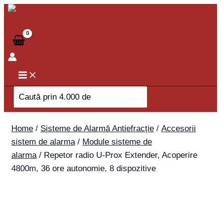
Skip
to
content
Search
for:
Home
/
Sisteme de Alarmă Antiefracție
/
Accesorii
sistem de alarma
/
Module sisteme de
alarma
/ Repetor radio U-Prox Extender, Acoperire
4800m, 36 ore autonomie, 8 dispozitive