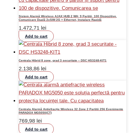
Sistem Alarmă Wireless AJAX HUB 2 WH, 9 Partitii, 100 Dispozitive,
Comunicare Duală 2xSIM 2G + Ethernet, Instalare Rapidă
1.472,71
lei
Add to cart
Centrala Hibrid 8 zone, grad 3 securitate – DSC HS3248-KIT1
2.138,86
lei
Add to cart
Centrala Alarmă Antiefracție Wireless 32 Zone 2 Partitii 256 Evenimente
PARADOX MG5050(CT)
769,98
lei
Add to cart