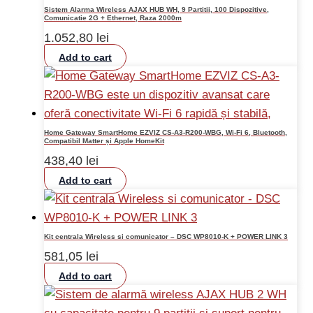
Sistem Alarma Wireless AJAX HUB WH, 9 Partitii, 100 Dispozitive,
Comunicatie 2G + Ethernet, Raza 2000m
1.052,80
lei
Add to cart
Home Gateway SmartHome EZVIZ CS-A3-R200-WBG, Wi-Fi 6, Bluetooth,
Compatibil Matter și Apple HomeKit
438,40
lei
Add to cart
Kit centrala Wireless si comunicator – DSC WP8010-K + POWER LINK 3
581,05
lei
Add to cart