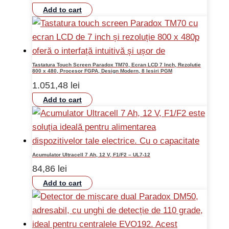
Add to cart
Tastatura Touch Screen Paradox TM70, Ecran LCD 7 Inch, Rezolutie
800 x 480, Procesor FGPA, Design Modern, 8 Iesiri PGM
1.051,48
lei
Add to cart
Acumulator Ultracell 7 Ah, 12 V, F1/F2 – UL7-12
84,86
lei
Add to cart