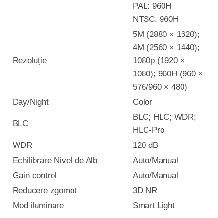
PAL: 960H
NTSC: 960H
5M (2880 × 1620);
4M (2560 × 1440);
Rezoluție
1080p (1920 ×
1080); 960H (960 ×
576/960 × 480)
Day/Night
Color
BLC; HLC; WDR;
BLC
HLC-Pro
WDR
120 dB
Echilibrare Nivel de Alb
Auto/Manual
Gain control
Auto/Manual
Reducere zgomot
3D NR
Mod iluminare
Smart Light