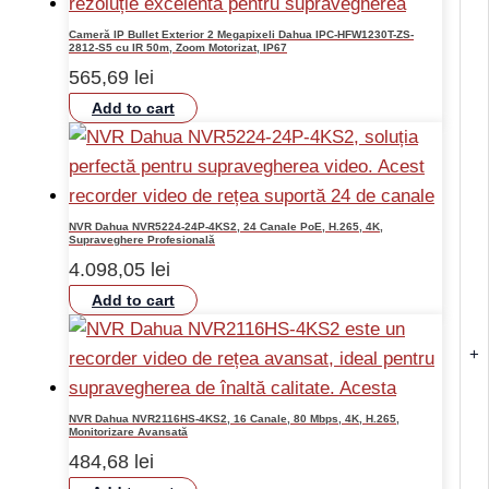
Cameră IP Bullet Exterior 2 Megapixeli Dahua IPC-HFW1230T-ZS-
2812-S5 cu IR 50m, Zoom Motorizat, IP67
565,69
lei
Add to cart
NVR Dahua NVR5224-24P-4KS2, 24 Canale PoE, H.265, 4K,
Supraveghere Profesională
4.098,05
lei
Add to cart
+
NVR Dahua NVR2116HS-4KS2, 16 Canale, 80 Mbps, 4K, H.265,
Monitorizare Avansată
484,68
lei