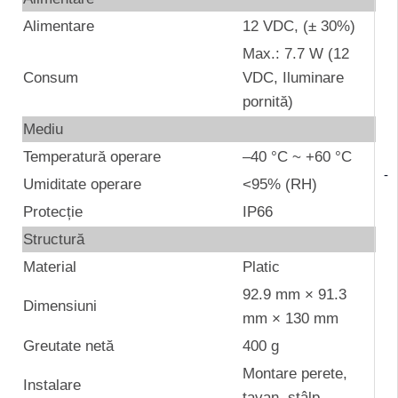
Alimentare
12 VDC, (± 30%)
Max.: 7.7 W (12
Consum
VDC, Iluminare
pornită)
Mediu
Temperatură operare
–40 °C ~ +60 °C
-
Umiditate operare
<95% (RH)
Protecție
IP66
Structură
Material
Platic
92.9 mm × 91.3
Dimensiuni
mm × 130 mm
Greutate netă
400 g
Montare perete,
Instalare
tavan, stâlp