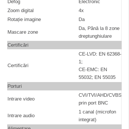
Defog
Electronic
Zoom digital
4x
Rotație imagine
Da
Da, Până la 8 zone
Mascare zone
dreptunghiulare
Certificări
CE-LVD: EN 62368-
1;
Certificări
CE-EMC: EN
55032; EN 55035
Porturi
CVI/TVI/AHD/CVBS
Intrare video
prin port BNC
1 canal (microfon
Intrare audio
integrat)
Alimentare