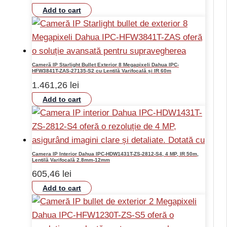
Add to cart
Cameră IP Starlight Bullet Exterior 8 Megapixeli Dahua IPC-
HFW3841T-ZAS-27135-S2 cu Lentilă Varifocală și IR 60m
1.461,26
lei
Add to cart
Camera IP Interior Dahua IPC-HDW1431T-ZS-2812-S4, 4 MP, IR 50m,
Lentilă Varifocală 2.8mm-12mm
605,46
lei
Add to cart