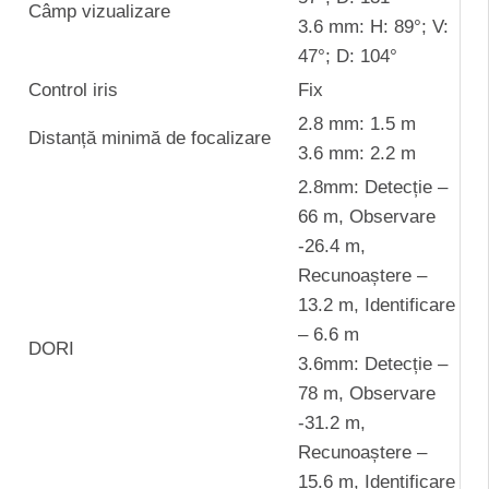
Câmp vizualizare
3.6 mm: H: 89°; V:
47°; D: 104°
Control iris
Fix
2.8 mm: 1.5 m
Distanță minimă de focalizare
3.6 mm: 2.2 m
2.8mm: Detecție –
66 m, Observare
-26.4 m,
Recunoaștere –
13.2 m, Identificare
– 6.6 m
DORI
3.6mm: Detecție –
78 m, Observare
-31.2 m,
Recunoaștere –
15.6 m, Identificare