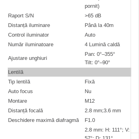
pornit)
Raport S/N
>65 dB
Distanță iluminare
Până la 40m
Control iluminator
Auto
Număr iluminatoare
4 Lumină caldă
Pan: 0°–355°
Ajustare unghiuri
Tilt: 0°–90°
Lentilă
Tip lentilă
Fixă
Auto focus
Nu
Montare
M12
Distanță focală
2.8 mm;3.6 mm
Deschidere maximă diafragmă
F1.0
2.8 mm: H: 111°; V:
57°; D: 131°