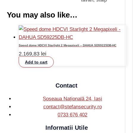
You may also like…
Speed dome HDCVI Starlight 2 Megapixeli – DAHUA SD59225DB-HC
2.169,83
lei
Add to cart
Contact
Șoseaua Națională 24, Iași
contact@stefansecurity.ro
0733 676 402
Informatii Utile