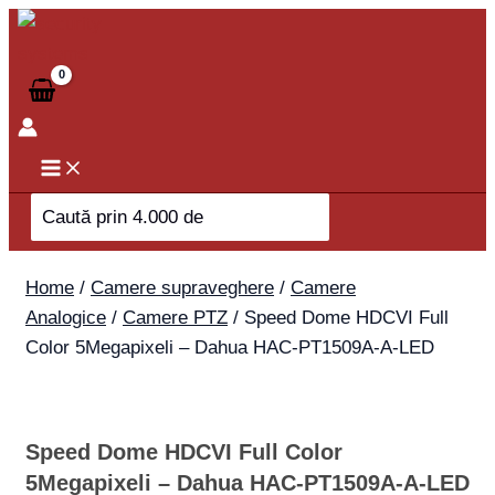
Skip
Speed
to
Dome
content
HDCVI
Full
Color
5Megapixeli
-
Search
Dahua
for:
HAC-
PT1509A-
Home
/
Camere supraveghere
/
Camere
A-
Analogice
/
Camere PTZ
/ Speed Dome HDCVI Full
LED
Color 5Megapixeli – Dahua HAC-PT1509A-A-LED
quantity
Speed Dome HDCVI Full Color
5Megapixeli – Dahua HAC-PT1509A-A-LED