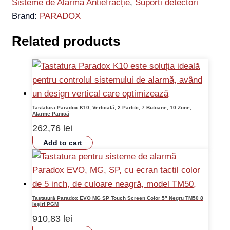
Sisteme de Alarmă Antiefracție
,
Suporti detectori
Brand:
PARADOX
Related products
Tastatura Paradox K10, Verticală, 2 Partitii, 7 Butoane, 10 Zone,
Alarme Panică
262,76
lei
Add to cart
Tastatură Paradox EVO MG SP Touch Screen Color 5″ Negru TM50 8
Ieșiri PGM
910,83
lei