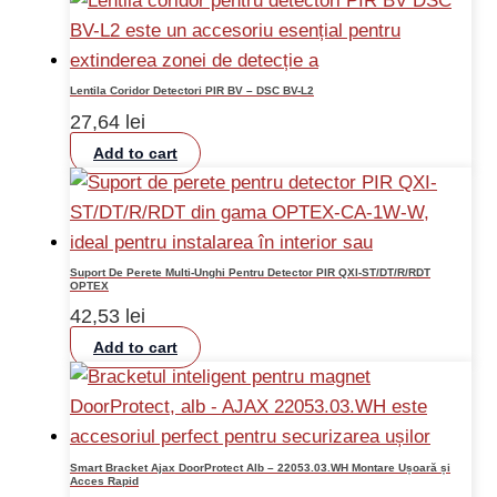
Lentila Coridor Detectori PIR BV – DSC BV-L2
27,64
lei
Add to cart
Suport De Perete Multi-Unghi Pentru Detector PIR QXI-ST/DT/R/RDT
OPTEX
42,53
lei
Add to cart
Smart Bracket Ajax DoorProtect Alb – 22053.03.WH Montare Ușoară și
Acces Rapid