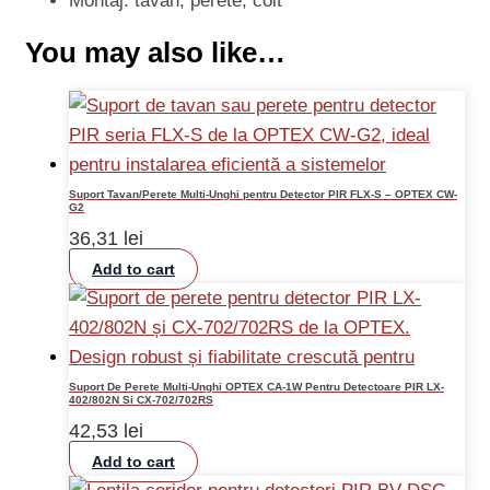
Montaj: tavan, perete, colt
You may also like…
Suport Tavan/Perete Multi-Unghi pentru Detector PIR FLX-S – OPTEX CW-
G2
36,31
lei
Add to cart
Suport De Perete Multi-Unghi OPTEX CA-1W Pentru Detectoare PIR LX-
402/802N Si CX-702/702RS
42,53
lei
Add to cart