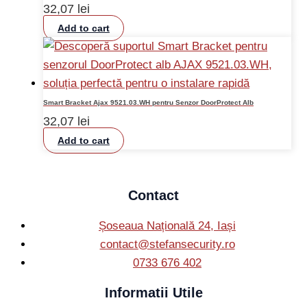
32,07
lei
Add to cart
Smart Bracket Ajax 9521.03.WH pentru Senzor DoorProtect Alb
32,07
lei
Add to cart
Contact
Șoseaua Națională 24, Iași
contact@stefansecurity.ro
0733 676 402
Informatii Utile