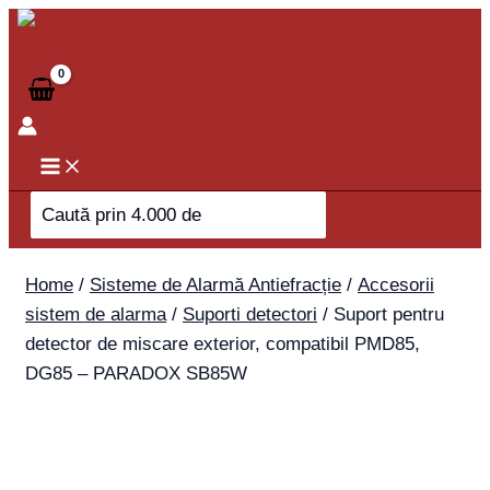
Skip
to
content
Search
for:
Home
/
Sisteme de Alarmă Antiefracție
/
Accesorii
sistem de alarma
/
Suporti detectori
/ Suport pentru
detector de miscare exterior, compatibil PMD85,
DG85 – PARADOX SB85W