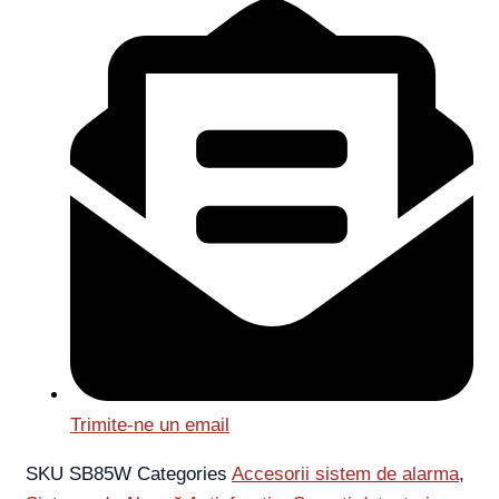
Trimite-ne un email
SKU
SB85W
Categories
Accesorii sistem de alarma
,