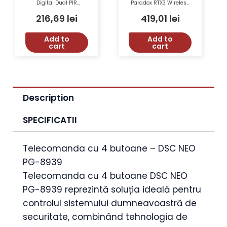
Digital Dual PIR
Paradox RTX3 Wireless
Paradox DM70 11x11m
32 Zone 3 PGM
90° Imunitate La
433/868Mhz
216,69
lei
419,01
lei
Animale
Add to
Add to
cart
cart
Description
SPECIFICATII
Telecomanda cu 4 butoane – DSC NEO
PG-8939
Telecomanda cu 4 butoane DSC NEO
PG-8939 reprezintă soluția ideală pentru
controlul sistemului dumneavoastră de
securitate, combinând tehnologia de