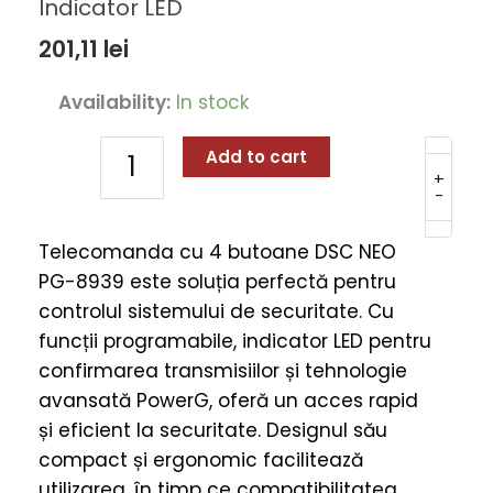
Indicator LED
201,11
lei
Telecomanda
Availability:
In stock
4
Butoane
Add to cart
DSC
+
-
NEO
PG-
Telecomanda cu 4 butoane DSC NEO
8939
PG-8939 este soluția perfectă pentru
cu
controlul sistemului de securitate. Cu
Funcții
funcții programabile, indicator LED pentru
Programabile
confirmarea transmisiilor și tehnologie
și
avansată PowerG, oferă un acces rapid
Indicator
și eficient la securitate. Designul său
LED
compact și ergonomic facilitează
quantity
utilizarea, în timp ce compatibilitatea