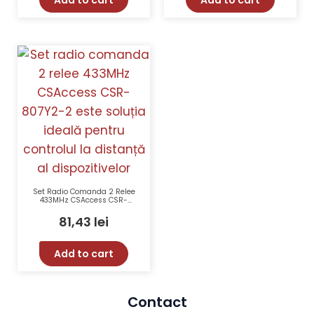
Add to cart
Add to cart
Set Radio Comanda 2 Relee
433MHz CSAccess CSR-
807Y2-2 Control Distant
Tensiune 12V
81,43
lei
Add to cart
Contact