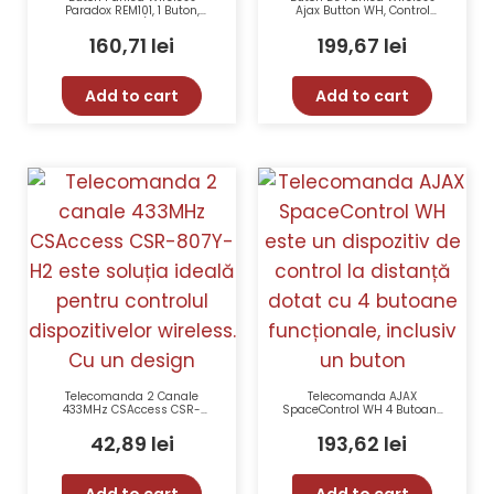
Paradox REM101, 1 Buton,
Ajax Button WH, Control
Frecvențe 433/868 MHz,
Automatizat, 1300m, IP55,
Rezistent la Intemperii,
Baterie 5 Ani
160,71
lei
199,67
lei
Autonomie 3 Ani
Add to cart
Add to cart
Telecomanda 2 Canale
Telecomanda AJAX
433MHz CSAccess CSR-
SpaceControl WH 4 Butoane
807Y-H2
Buton Panică Acoperire RF
1300 m
42,89
lei
193,62
lei