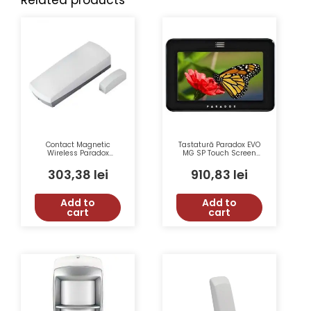
Contact Magnetic
Tastatură Paradox EVO
Wireless Paradox
MG SP Touch Screen
Magellan DCT10 2 Zone
Color 5″ Negru TM50 8
Reed 433/868 MHz RF
Ieșiri PGM
303,38
lei
910,83
lei
70 m
Add to
Add to
cart
cart