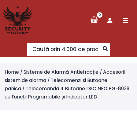
Skip
to
content
Search
for:
Home
/
Sisteme de Alarmă Antiefracție
/
Accesorii
sistem de alarma
/
Telecomenzi si Butoane
panica
/ Telecomanda 4 Butoane DSC NEO PG-8939
cu Funcții Programabile și Indicator LED