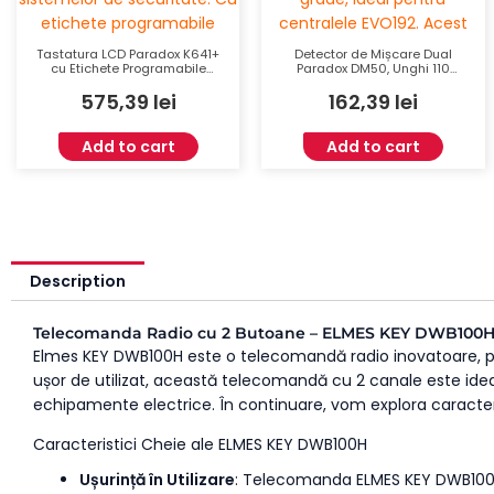
Tastatura LCD Paradox K641+
Detector de Mișcare Dual
cu Etichete Programabile
Paradox DM50, Unghi 110
MemoryKey și Funcții
Grade, Rază 12m, Pentru
575,39
lei
162,39
lei
Avansate
Centrale EVO192
Add to cart
Add to cart
Description
Telecomanda Radio cu 2 Butoane – ELMES KEY DWB100
Elmes KEY DWB100H este o telecomandă radio inovatoare, proie
ușor de utilizat, această telecomandă cu 2 canale este ideal
echipamente electrice. În continuare, vom explora caracteri
Caracteristici Cheie ale ELMES KEY DWB100H
Ușurință în Utilizare
: Telecomanda ELMES KEY DWB100H 