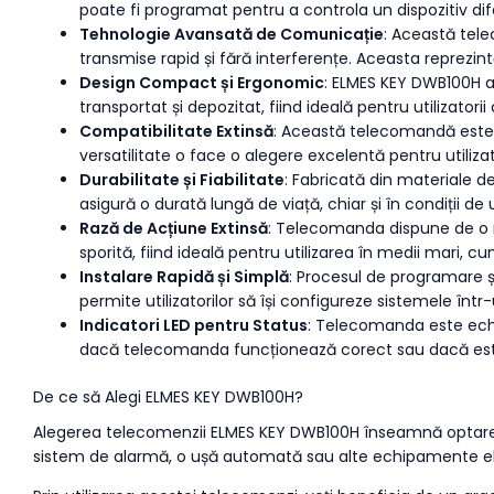
poate fi programat pentru a controla un dispozitiv dife
Tehnologie Avansată de Comunicație
: Această tele
transmise rapid și fără interferențe. Aceasta reprezintă
Design Compact și Ergonomic
: ELMES KEY DWB100H ar
transportat și depozitat, fiind ideală pentru utilizator
Compatibilitate Extinsă
: Această telecomandă este 
versatilitate o face o alegere excelentă pentru utiliz
Durabilitate și Fiabilitate
: Fabricată din materiale d
asigură o durată lungă de viață, chiar și în condiții de u
Rază de Acțiune Extinsă
: Telecomanda dispune de o raz
sporită, fiind ideală pentru utilizarea în medii mari, cum
Instalare Rapidă și Simplă
: Procesul de programare ș
permite utilizatorilor să își configureze sistemele într-u
Indicatori LED pentru Status
: Telecomanda este echipa
dacă telecomanda funcționează corect sau dacă es
De ce să Alegi ELMES KEY DWB100H?
Alegerea telecomenzii ELMES KEY DWB100H înseamnă optarea pe
sistem de alarmă, o ușă automată sau alte echipamente ele