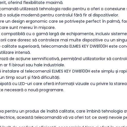
rit, oferind flexibilitate maximă.
comandă utilizează tehnologia radio pentru a oferi o conexiune s
 o soluție modernă pentru controlul fără fir al dispozitivelor.
e un design ergonomic care se potrivește perfect în palmă, facil
ii care sunt mereu în mișcare.
compatibilă cu o gamă largă de echipamente, inclusiv sisteme 
atorii care doresc să controleze mai multe dispozitive cu un sing
e calitate superioară, telecomanda ELMES KEY DWB100H este concep
tilizare intensă.
ă de acțiune semnificativă, permițând utilizatorilor să controlez
 ar fi birouri sau hale industriale.
i instalare al telecomenzii ELMES KEY DWB100H este simplu și rapi
n timp scurt și fără dificultăți.
tă cu LED-uri care oferă informații vizuale cu privire la starea di
te necesară o nouă programare.
ntru un produs de înaltă calitate, care îmbină tehnologia avansa
ctrice, această telecomandă vă va oferi tot ce aveți nevoie pe