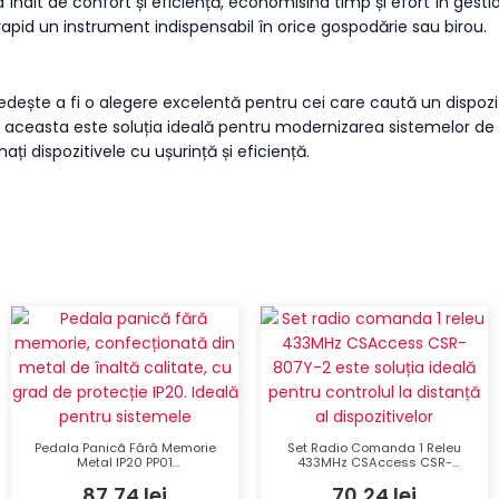
 înalt de confort și eficiență, economisind timp și efort în gestio
pid un instrument indispensabil în orice gospodărie sau birou.
te a fi o alegere excelentă pentru cei care caută un dispozitiv d
aceasta este soluția ideală pentru modernizarea sistemelor de con
ți dispozitivele cu ușurință și eficiență.
Pedala Panicã Fără Memorie
Set Radio Comanda 1 Releu
Metal IP20 PP01
433MHz CSAccess CSR-
180x65x30mm
807Y-2 Control Dispozitive
87,74
lei
70,24
lei
Electrice la Distanță