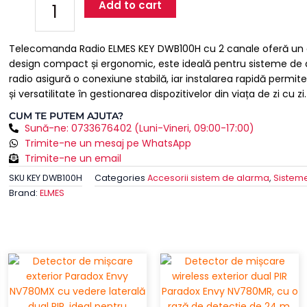
ELMES
Add to cart
KEY
DWB100H
Telecomanda Radio ELMES KEY DWB100H cu 2 canale oferă un cont
cu
design compact și ergonomic, este ideală pentru sisteme de 
2
radio asigură o conexiune stabilă, iar instalarea rapidă permi
Canale
și versatilitate în gestionarea dispozitivelor din viața de zi cu zi.
quantity
CUM TE PUTEM AJUTA?
Sună-ne: 0733676402 (Luni-Vineri, 09:00-17:00)
Trimite-ne un mesaj pe WhatsApp
Trimite-ne un email
SKU
KEY DWB100H
Categories
Accesorii sistem de alarma
,
Sisteme
Brand:
ELMES