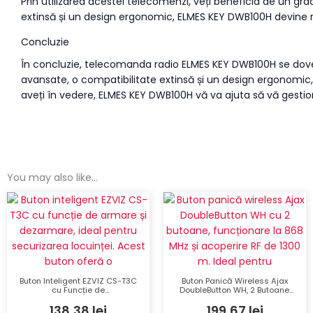
Prin utilizarea acestei telecomenzi, veți beneficia de un grad
extinsă și un design ergonomic, ELMES KEY DWB100H devine ra
Concluzie
În concluzie, telecomanda radio ELMES KEY DWB100H se dovedeș
avansate, o compatibilitate extinsă și un design ergonomic, 
aveți în vedere, ELMES KEY DWB100H vă va ajuta să vă gestiona
You may also like…
Buton Inteligent EZVIZ CS-T3C
Buton Panică Wireless Ajax
cu Funcție de
DoubleButton WH, 2 Butoane,
Armare/Dezarmare și Buton
Acoperire RF 1300 m, 868 MHz
138,38
lei
199,67
lei
Urgență ZigBee 3.0