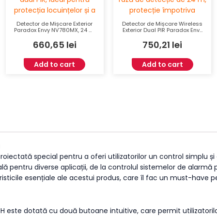
Detector de Mișcare Exterior
Detector de Mișcare Wireless
Paradox Envy NV780MX, 24 m,
Exterior Dual PIR Paradox Envy
Dual PIR, Antimasking, Pet
NV780MR, 24 m, Imunitate la
660,65
lei
750,21
lei
Immunity, -35°C la 50°C
Animale, Antimasking, IP54,
Alimentare cu Baterii AA
Add to cart
Add to cart
H
ctată special pentru a oferi utilizatorilor un control simplu și 
ă pentru diverse aplicații, de la controlul sistemelor de alarmă
sticile esențiale ale acestui produs, care îl fac un must-have pe
este dotată cu două butoane intuitive, care permit utilizator