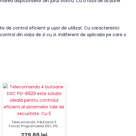
narea dispozitivelor din jurul vostru. Cu o rază de acțiune
e control eficient și ușor de utilizat. Cu caracteristici
trol din viața de zi cu zi. Indiferent de aplicația pe care o
Telecomanda 4 Butoane 5
Funcții Programabile DSC PG-
8929 Wireless Compactă cu
229,86
lei
Verificare Vizuală și Auditivă