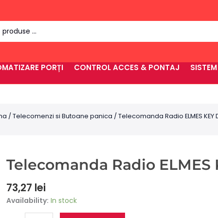
MATIZARE PORȚI
CONTROL ACCES & PONTAJ
SISTEM
rma
/
Telecomenzi si Butoane panica
/ Telecomanda Radio ELMES KEY 
Telecomanda Radio ELMES 
73,27
lei
Telecomanda
Availability:
In stock
Radio