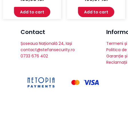
Add to cart
Add to cart
Contact
Informat
Șoseaua Națională 24, Iași
Termeni și 
contact@stefansecurity.ro
Politica de
0733 676 402
Garanție și
Reclamații 