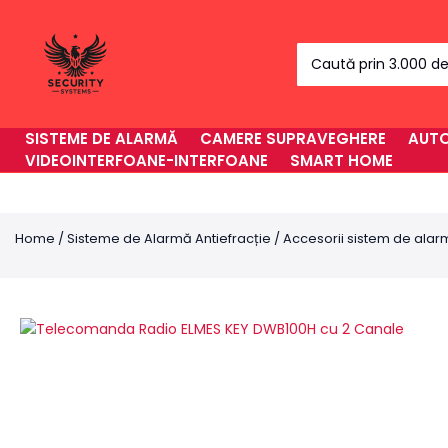
Skip
to
Search
content
for:
SISTEME DE ALARMĂ
CAMERE SUPRAVEGHERE
AUTO
VIDEOINTERFOANE-INTERFOANE
SMART HOME
Home
/
Sisteme de Alarmă Antiefracție
/
Accesorii sistem de ala