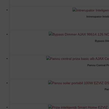
Intrerupator Inte
Bypass Dim
Panou Central P
Pan