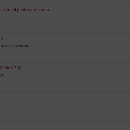
Z CS-DL50FVS(WBP,GR)
,M)