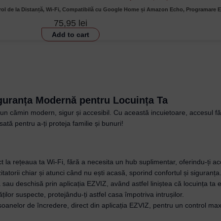
rol de la Distanță, Wi-Fi, Compatibilă cu Google Home și Amazon Echo, Programare 
75,95
lei
Add to cart
iguranța Modernă pentru Locuința Ta
n cămin modern, sigur și accesibil. Cu această incuietoare, accesul fără
tă pentru a-ți proteja familie și bunuri!
 la rețeaua ta Wi-Fi, fără a necesita un hub suplimentar, oferindu-ți acc
tatorii chiar și atunci când nu ești acasă, sporind confortul și siguranța
 sau deschisă prin aplicația EZVIZ, având astfel liniștea că locuința ta e
tăților suspecte, protejându-ți astfel casa împotriva intrușilor.
anelor de încredere, direct din aplicația EZVIZ, pentru un control max