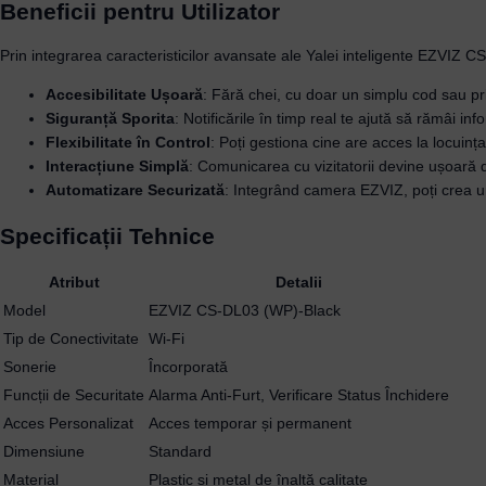
Beneficii pentru Utilizator
Prin integrarea caracteristicilor avansate ale Yalei inteligente EZVIZ C
Accesibilitate Ușoară
: Fără chei, cu doar un simplu cod sau prin
Siguranță Sporita
: Notificările în timp real te ajută să rămâi inf
Flexibilitate în Control
: Poți gestiona cine are acces la locuinț
Interacțiune Simplă
: Comunicarea cu vizitatorii devine ușoară d
Automatizare Securizată
: Integrând camera EZVIZ, poți crea un
Specificații Tehnice
Atribut
Detalii
Model
EZVIZ CS-DL03 (WP)-Black
Tip de Conectivitate
Wi-Fi
Sonerie
Încorporată
Funcții de Securitate
Alarma Anti-Furt, Verificare Status Închidere
Acces Personalizat
Acces temporar și permanent
Dimensiune
Standard
Material
Plastic și metal de înaltă calitate