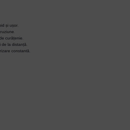
id și ușor.
ntruziune.
 de curățenie.
 de la distanță.
rizare constantă.