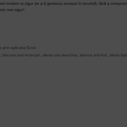
d modern și sigur de a-ți gestiona accesul în locuință, fără a compromit
min mai sigur!
prin aplicatia Ezviz.
, blocare anti-incercari, alerta usa deschisa, alarma anti-furt, alerta ba