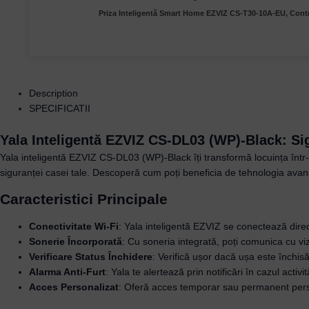
Priza Inteligentă Smart Home EZVIZ CS-T30-10A-EU, Cont
Description
SPECIFICATII
Yala Inteligentă EZVIZ CS-DL03 (WP)-Black: S
Yala inteligentă EZVIZ CS-DL03 (WP)-Black îți transformă locuința într-u
siguranței casei tale. Descoperă cum poți beneficia de tehnologia avansa
Caracteristici Principale
Conectivitate Wi-Fi
: Yala inteligentă EZVIZ se conectează direct
Sonerie Încorporată
: Cu soneria integrată, poți comunica cu vizi
Verificare Status Închidere
: Verifică ușor dacă ușa este închisă
Alarma Anti-Furt
: Yala te alertează prin notificări în cazul activi
Acces Personalizat
: Oferă acces temporar sau permanent perso