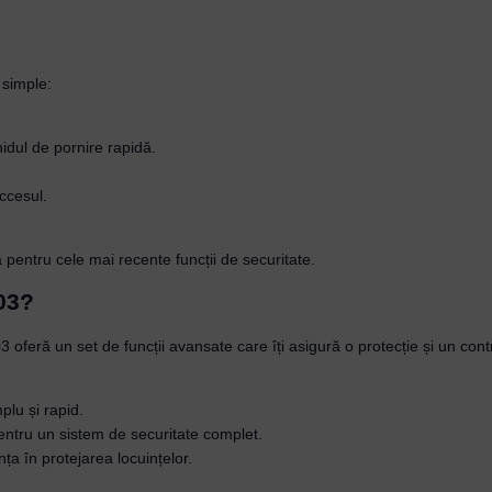
 simple:
Username or Email Address
hidul de pornire rapidă.
Password
ccesul.
Remember Me
ia pentru cele mai recente funcții de securitate.
03?
Lost your password?
 oferă un set de funcții avansate care îți asigură o protecție și un cont
plu și rapid.
entru un sistem de securitate complet.
ența în protejarea locuințelor.