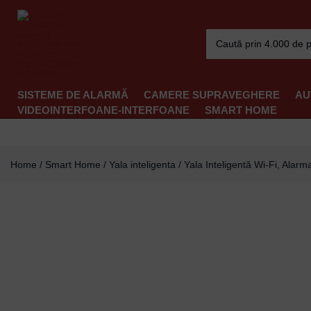
Skip
to
Search
content
for:
SISTEME DE ALARMĂ
CAMERE SUPRAVEGHERE
AU
VIDEOINTERFOANE-INTERFOANE
SMART HOME
Home
/
Smart Home
/
Yala inteligenta
/ Yala Inteligentă Wi-Fi, Ala