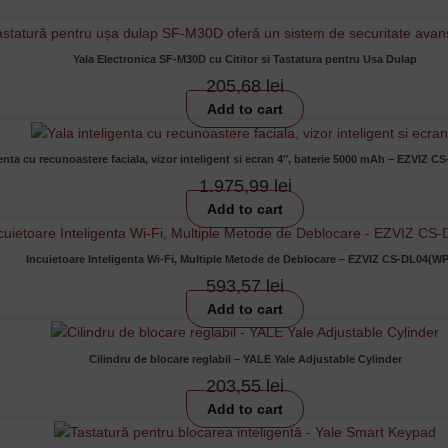
Yala Electronica SF-M30D cu Cititor si Tastatura pentru Usa Dulap
205,68
lei
Add to cart
genta cu recunoastere faciala, vizor inteligent si ecran 4″, baterie 5000 mAh – EZVI
1.975,99
lei
Add to cart
Incuietoare Inteligenta Wi-Fi, Multiple Metode de Deblocare – EZVIZ CS-DL04(WP
593,57
lei
Add to cart
Cilindru de blocare reglabil – YALE Yale Adjustable Cylinder
203,55
lei
Add to cart