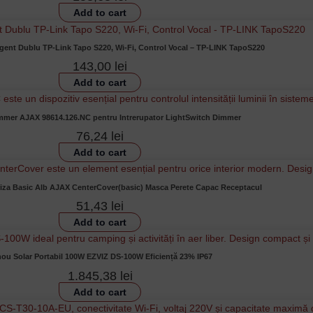
Add to cart
ligent Dublu TP-Link Tapo S220, Wi-Fi, Control Vocal – TP-LINK TapoS220
143,00
lei
Add to cart
mer AJAX 98614.126.NC pentru Intrerupator LightSwitch Dimmer
76,24
lei
Add to cart
riza Basic Alb AJAX CenterCover(basic) Masca Perete Capac Receptacul
51,43
lei
Add to cart
ou Solar Portabil 100W EZVIZ DS-100W Eficiență 23% IP67
1.845,38
lei
Add to cart