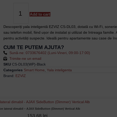
Inteligentă
Wi-
Fi,
Add to cart
Alarma
Anti-
Descoperiți yala inteligentă EZVIZ CS-DL03, dotată cu Wi-Fi, sonerie 
Furt,
sau telefon mobil, fiind ușor de instalat și utilizat de întreaga familie. 
EZVIZ
pentru activități suspecte. Ideală pentru apartamente sau case de înc
CS-
CUM TE PUTEM AJUTA?
DL03(WP)-
Sună-ne: 0733676402 (Luni-Vineri, 09:00-17:00)
Black
Trimite-ne un email
quantity
SKU
CS-DL03(WP)-Black
Categories
Smart Home
,
Yala inteligenta
Brand:
EZVIZ
on lateral dimabil – AJAX SideButton (Dimmer) Vertical Alb
153,68
lei