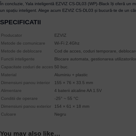
În concluzie, Yala inteligentă EZVIZ CS-DL03 (WP)-Black îți oferă un mo
un spațiu inteligent. Alege acum EZVIZ CS-DL03 și bucură-te de un că
SPECIFICATII
Producator
EZVIZ
Metode de comunicare
Wi-Fi 2.4Ghz
Metode de deblocare
Cod de acces, coduri temporare, deblocare 
Functii inteligente
Blocare automata, gestionarea utilizatorilor
Capacitate coduri de acces
50 buc.
Material
Aluminiu + plastic
Dimensiuni panou interior
155 × 76 × 33.5 mm
Alimentare
4 baterii alcaline AA 1.5V
Conditii de operare
-25° ~ 55 °C
Dimensiuni panou exterior
154 × 61 × 18 mm
Culoare
Negru
You may also like…