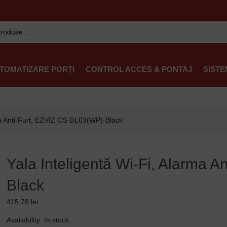
TOMATIZARE PORȚI
CONTROL ACCES & PONTAJ
SISTE
rma Anti-Furt, EZVIZ CS-DL03(WP)-Black
Yala Inteligentă Wi-Fi, Alarma 
Black
415,78
lei
Yala
Availability:
In stock