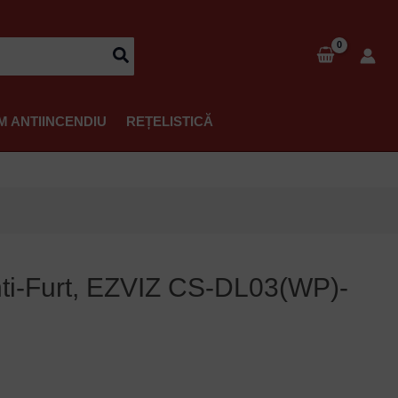
M ANTIINCENDIU
REȚELISTICĂ
Anti-Furt, EZVIZ CS-DL03(WP)-