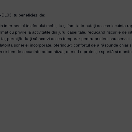
S-DL03, tu beneficiezi de:
 intermediul telefonului mobil, tu și familia ta puteți accesa locuința rap
ormat cu privire la activitățile din jurul casei tale, reducând riscurile de i
a ta, permițându-ți să acorzi acces temporar pentru prieteni sau servicii
atorită soneriei încorporate, oferindu-ți confortul de a răspunde chiar și
 sistem de securitate automatizat, oferind o protecție sporită și monito