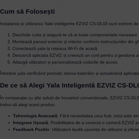
Cum să Folosești
Instalarea și utilizarea Yalei inteligente EZVIZ CS-DL03 sunt extrem de
Deschide cutia și asigură-te că ai toate componentele necesare.
Montează panoul exterior și interior conform instrucțiunilor din g
Conectează yala la rețeaua Wi-Fi de acasă.
Descarcă aplicația EZVIZ și creează un cont pentru a gestiona a
Adaugă utilizatori și personalizează codurile de acces.
Întreține yala verificând periodic starea bateriilor și actualizând aplicaț
De ce să Alegi Yala Inteligentă EZVIZ CS-DL
În comparație cu alte soluții de încuietori convenționale, EZVIZ CS-DL03
trebui să alegi acest produs:
Tehnologie Avansată
: Fără necesitatea unui hub, totul este sim
Integrare Ușoară
: Posibilitatea de a conecta o cameră EZVIZ p
Feedback Pozitiv
: Utilizatorii laudă ușurința de utilizare și efici