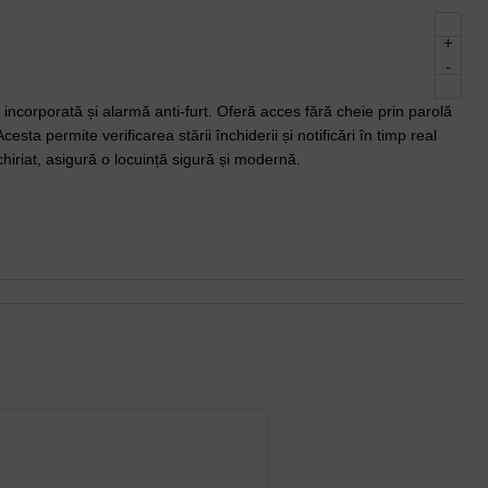
+
-
incorporată și alarmă anti-furt. Oferă acces fără cheie prin parolă
Acesta permite verificarea stării închiderii și notificări în timp real
hiriat, asigură o locuință sigură și modernă.