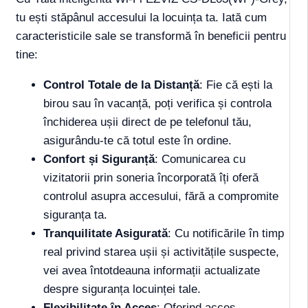
tu ești stăpânul accesului la locuința ta. Iată cum
caracteristicile sale se transformă în beneficii pentru
tine:
Control Totale de la Distanță
: Fie că ești la
birou sau în vacanță, poți verifica și controla
închiderea ușii direct de pe telefonul tău,
asigurându-te că totul este în ordine.
Confort și Siguranță
: Comunicarea cu
vizitatorii prin soneria încorporată îți oferă
controlul asupra accesului, fără a compromite
siguranța ta.
Tranquilitate Asigurată
: Cu notificările în timp
real privind starea ușii și activitățile suspecte,
vei avea întotdeauna informații actualizate
despre siguranța locuinței tale.
Flexibilitate în Acces
: Oferind acces