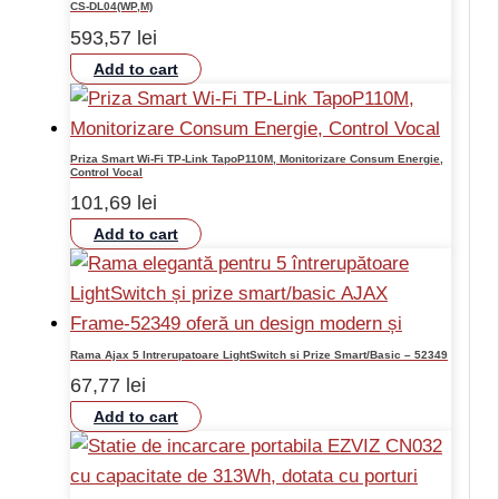
CS-DL04(WP,M)
593,57
lei
Add to cart
Priza Smart Wi-Fi TP-Link TapoP110M, Monitorizare Consum Energie,
Control Vocal
101,69
lei
Add to cart
Rama Ajax 5 Intrerupatoare LightSwitch si Prize Smart/Basic – 52349
67,77
lei
Add to cart