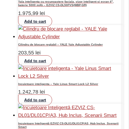
Yala inteligenta cu recunoastere faciala, vizor inteligent si ecran 4″,
baterie 5000 mAh – EZVIZ CS-DL50FVS(WBP,GR)
1.975,99
lei
Add to cart
Cilindru de blocare reglabil – YALE Yale Adjustable Cylinder
203,55
lei
Add to cart
Incuietoare inteligenta – Yale Linus Smart Lock L2 Silver
1.242,78
lei
Add to cart
Incuietoare Inteligentă EZVIZ CS-DL01/DL01CP/A3, Hub Inclus, Scenarii
Smart