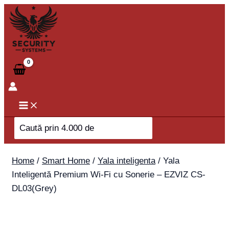
Skip
Yala
to
Inteligentă
content
Premium
Wi-
Fi
cu
Sonerie
-
EZVIZ
Search
CS-
for:
DL03(Grey)
quantity
Home
/
Smart Home
/
Yala inteligenta
/ Yala
Inteligentă Premium Wi-Fi cu Sonerie – EZVIZ CS-
DL03(Grey)