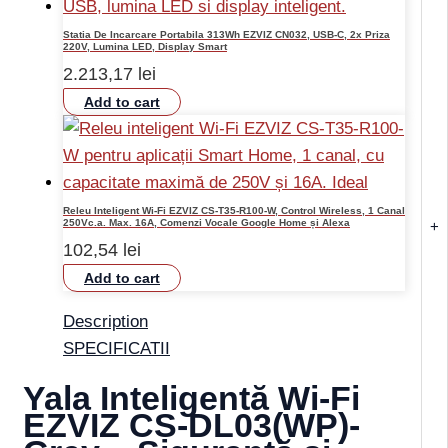
Statia De Incarcare Portabila 313Wh EZVIZ CN032, USB-C, 2x Priza
220V, Lumina LED, Display Smart
2.213,17
lei
Add to cart
Releu Inteligent Wi-Fi EZVIZ CS-T35-R100-W, Control Wireless, 1 Canal
250Vc.a. Max. 16A, Comenzi Vocale Google Home și Alexa
+
102,54
lei
Add to cart
Description
SPECIFICATII
Yala Inteligentă Wi-Fi
EZVIZ CS-DL03(WP)-