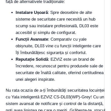
față de alternativele tradiționale:
Instalare Ușoară
: Spre deosebire de alte
sisteme de securitate care necesită un hub
scump sau instalare profesională, DL03 este
accesibil și simplu de configurat.
Funcții Avansate
: Comparativ cu yale
obișnuite, DL03 vine cu funcții inteligente care
îți îmbunătățesc siguranța și confortul.
Reputație Solidă
: EZVIZ este un brand de
încredere, recunoscut pentru produsele sale de
securitate de înaltă calitate, oferind certitudinea
unei alegeri inspirate.
Nu rata ocazia de a-ți îmbunătăți securitatea locuinței
cu Yala inteligentă EZVIZ CS-DL03(WP)-Grey! Cu un
sistem avansat de notificare și control de la distanță,
poți avea liniștea pe care o meriți. Grăbește-te, stocul