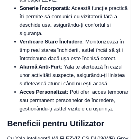
Sonerie Încorporată
: Această funcție practică
îți permite să comunici cu vizitatorii fără a
deschide ușa, asigurându-ți confortul și
siguranța.
Verificare Stare Închidere
: Monitorizează în
timp real starea închiderii, astfel încât să știi
întotdeauna dacă ușa este închisă corect.
Alarmă Anti-Furt
: Yala te alertează în cazul
unor activități suspecte, asigurându-ți liniștea
sufletească atunci când nu ești acasă.
Acces Personalizat
: Poți oferi acces temporar
sau permanent persoanelor de încredere,
gestionându-ți astfel vizitele cu ușurință.
Beneficii pentru Utilizator
Cu Yala inteligentă Wi-Fi EZVIZ CS-DL03(WP)-Grey,