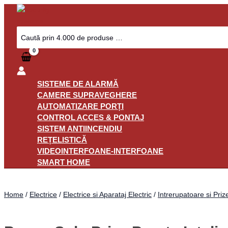
Skip
Panou
to
Solo
content
Priza
Search
for:
Perete
Inteligenta
AJAX
SoloCover
Alb
SISTEME DE ALARMĂ
Tip
CAMERE SUPRAVEGHERE
F
AUTOMATIZARE PORȚI
Jeweller
CONTROL ACCES & PONTAJ
quantity
SISTEM ANTIINCENDIU
REȚELISTICĂ
VIDEOINTERFOANE-INTERFOANE
SMART HOME
Home
/
Electrice
/
Electrice si Aparataj Electric
/
Intrerupatoare si Priz