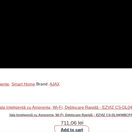
igente
,
Smart Home
Brand:
AJAX
Yala Inteligentă cu Amprenta, Wi-Fi, Deblocare Rapidă – EZVIZ CS-DL04(WBCP,
711,06
lei
Add to cart