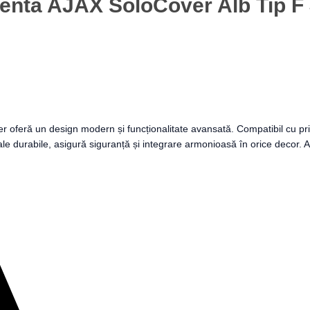
genta AJAX SoloCover Alb Tip F
oferă un design modern și funcționalitate avansată. Compatibil cu prizel
riale durabile, asigură siguranță și integrare armonioasă în orice decor.