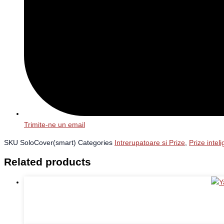
Trimite-ne un email
SKU
SoloCover(smart)
Categories
Intrerupatoare si Prize
,
Prize intel
Related products